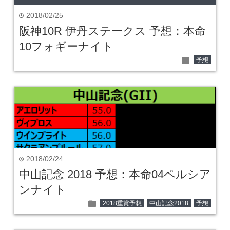
2018/02/25
time
阪神10R 伊丹ステークス 予想：本命
10フォギーナイト
folder
予想
2018/02/24
time
中山記念 2018 予想：本命04ペルシア
ンナイト
folder
2018重賞予想
中山記念2018
予想