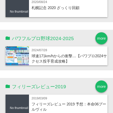
2020/08/24
札幌記念 2020 ざっくり回顧
No thumbnail
パワフルプロ野球2024-2025
more
2024/07/28
球速171km/hからの衝撃…【パワプロ2024サ
クセス投手育成攻略】
フィリーズレビュー2019
more
2019/03/09
フィリーズレビュー 2019 予想：本命06プー
No thumbnail
ルヴィル