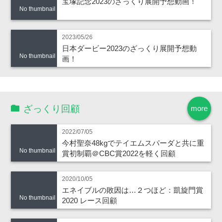
宝塚記念2023のざっくり展開予想動画！
No thumbnail
2023/05/26
日本ダービー2023のざっくり展開予想動
No thumbnail
画！
ざっくり回顧
more
2022/07/05
今村聖奈48kgでテイエムスパーダと共に重
No thumbnail
賞初制覇＠CBC賞2022を軽く回顧
2020/10/05
エネイブルの敗因は…２つほど：凱旋門賞
No thumbnail
2020 レース回顧