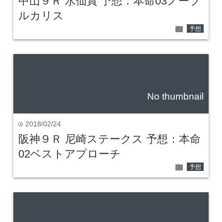
中山９Ｒ 水仙賞 予想：本命03ノーブ
ルカリス
folder
予想
No thumbnail
2018/02/24
time
阪神９Ｒ 尼崎ステークス 予想：本命
02ベストアプローチ
folder
予想