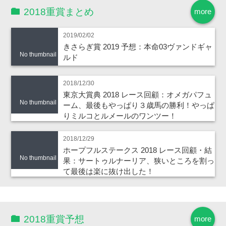
2018重賞まとめ
more
2019/02/02
きさらぎ賞 2019 予想：本命03ヴァンドギャ
No thumbnail
ルド
2018/12/30
東京大賞典 2018 レース回顧：オメガパフュ
No thumbnail
ーム、最後もやっぱり３歳馬の勝利！やっぱ
りミルコとルメールのワンツー！
2018/12/29
ホープフルステークス 2018 レース回顧・結
No thumbnail
果：サートゥルナーリア、狭いところを割っ
て最後は楽に抜け出した！
2018重賞予想
more