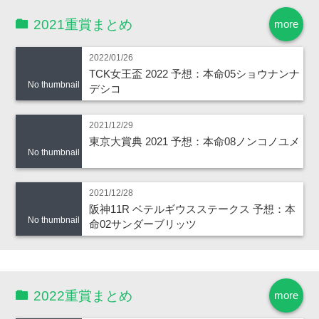
2021重賞まとめ
more
2022/01/26
TCK女王盃 2022 予想：本命05ショウナンナ
No thumbnail
デシコ
2021/12/29
東京大賞典 2021 予想：本命08ノンコノユメ
No thumbnail
2021/12/28
阪神11R ベテルギウスステークス 予想：本
No thumbnail
命02サンダーブリッツ
2022重賞まとめ
more