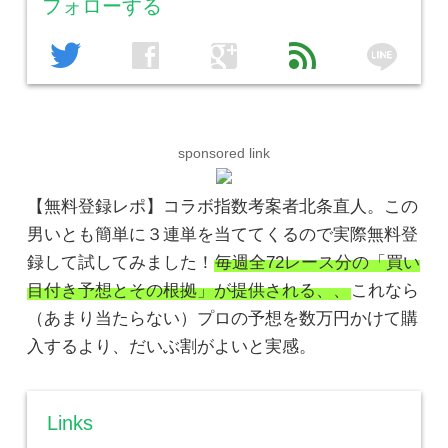
フォローする
line
twitter
facebook
google
feed
sponsored link
【無料登録レポ】コラボ指数考案者北条直人。この
男いとも簡単に３連単を当ててくるので実際無料登
録して試してみました！
毎週全72レース分の「買い
目付き予想とその根拠」が提供される、、
これなら
（あまり当たらない）プロの予想を数万円かけて購
入するより、だいぶ割がよいと実感。
Links