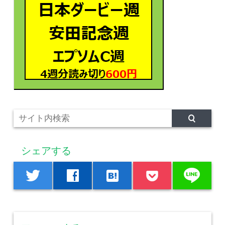
シェアする
line
twitter
facebook
hatenabookmark