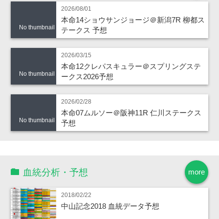
2026/08/01
本命14ショウサンジョージ＠新潟7R 柳都ス
No thumbnail
テークス 予想
2026/03/15
本命12クレパスキュラー＠スプリングステ
No thumbnail
ークス2026予想
2026/02/28
本命07ムルソー＠阪神11R 仁川ステークス
No thumbnail
予想
血統分析・予想
more
2018/02/22
中山記念2018 血統データ予想