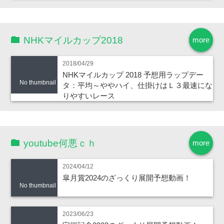
NHKマイルカップ2018
more
2018/04/29
NHKマイルカップ 2018 予想用ラップデー
No thumbnail
タ：平均～ややハイ、仕掛けはＬ３最速にな
りやすいレース
youtube何悪ｃｈ
more
2024/04/12
皐月賞2024のざっくり展開予想動画！
No thumbnail
2023/06/23