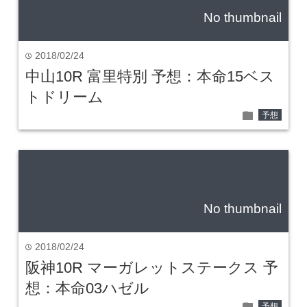
No thumbnail
2018/02/24
time
中山10R 富里特別 予想：本命15ベス
トドリーム
folder
予想
No thumbnail
2018/02/24
time
阪神10R マーガレットステークス 予
想：本命03ハゼル
folder
予想