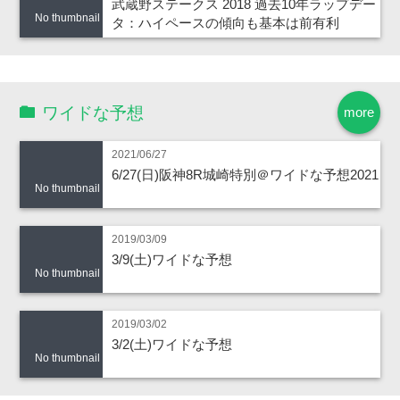
武蔵野ステークス 2018 過去10年ラップデー
No thumbnail
タ：ハイペースの傾向も基本は前有利
ワイドな予想
more
2021/06/27
6/27(日)阪神8R城崎特別＠ワイドな予想2021
No thumbnail
2019/03/09
3/9(土)ワイドな予想
No thumbnail
2019/03/02
3/2(土)ワイドな予想
No thumbnail