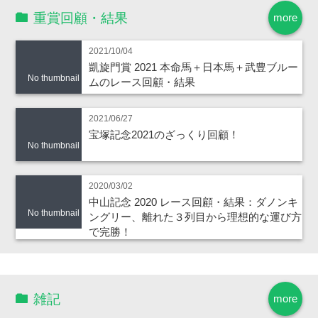
重賞回顧・結果
more
2021/10/04
凱旋門賞 2021 本命馬＋日本馬＋武豊ブルー
No thumbnail
ムのレース回顧・結果
2021/06/27
宝塚記念2021のざっくり回顧！
No thumbnail
2020/03/02
中山記念 2020 レース回顧・結果：ダノンキ
No thumbnail
ングリー、離れた３列目から理想的な運び方
で完勝！
雑記
more