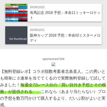
2018/12/22
有馬記念 2018 予想：本命11ミッキーロケッ
ト
2018/12/21
阪神カップ 2018 予想：本命02ミスターメロ
No thumbnail
ディ
sponsored link
【無料登録レポ】コラボ指数考案者北条直人。この男いと
も簡単に３連単を当ててくるので実際無料登録して試して
みました！
毎週全72レース分の「買い目付き予想とその根
拠」が提供される、、
これなら（あまり当たらない）プロ
の予想を数万円かけて購入するより、だいぶ割がよいと実
感。