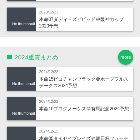
2023/12/23
本命07ダディーズビビッド＠阪神カップ
No thumbnail
2023予想
2024重賞まとめ
more
2024/12/28
本命15ピコチャンブラック＠ホープフルス
No thumbnail
テークス2024予想
2024/12/22
本命10プログノーシス＠有馬記念2024予想
No thumbnail
2024/12/15
本命05タイセイブレイズ＠朝日杯フューチ