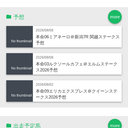
予想
more
2026/08/08
本命06ミアネーロ＠新潟7R 関越ステークス
No thumbnail
予想
2026/08/08
本命03ルクソールカフェ＠エルムステーク
No thumbnail
ス2026予想
2026/08/02
本命09エリカエクスプレス＠クイーンステ
No thumbnail
ークス2026予想
出走予定馬
more