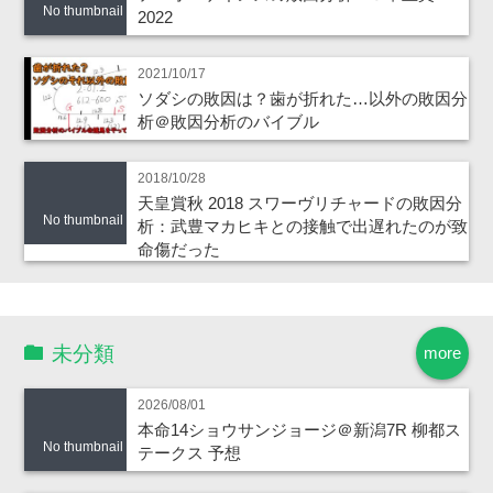
No thumbnail
2022
2021/10/17
ソダシの敗因は？歯が折れた…以外の敗因分
析＠敗因分析のバイブル
2018/10/28
天皇賞秋 2018 スワーヴリチャードの敗因分
No thumbnail
析：武豊マカヒキとの接触で出遅れたのが致
命傷だった
未分類
more
2026/08/01
本命14ショウサンジョージ＠新潟7R 柳都ス
No thumbnail
テークス 予想