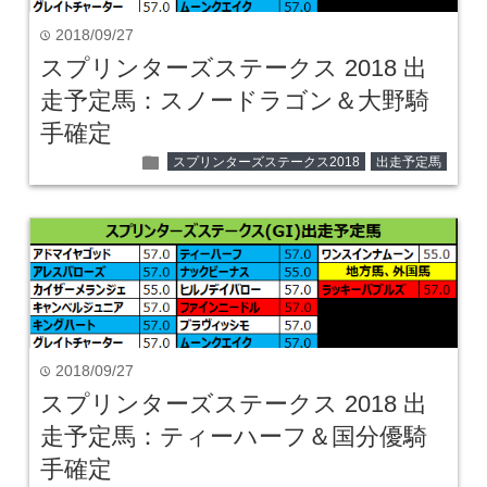
2018/09/27
time
スプリンターズステークス 2018 出
走予定馬：スノードラゴン＆大野騎
手確定
folder
スプリンターズステークス2018
出走予定馬
2018/09/27
time
スプリンターズステークス 2018 出
走予定馬：ティーハーフ＆国分優騎
手確定