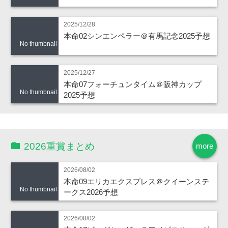
2025/12/28
本命02シンエンペラー＠有馬記念2025予想
No thumbnail
2025/12/27
本命07フォーチュンタイム＠阪神カップ
No thumbnail
2025予想
2026重賞まとめ
more
2026/08/02
本命09エリカエクスプレス＠クイーンステ
No thumbnail
ークス2026予想
2026/08/02