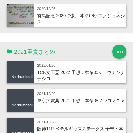
2020/12/26
有馬記念 2020 予想：本命09クロノジェネシ
ス
2021重賞まとめ
more
2022/01/26
TCK女王盃 2022 予想：本命05ショウナンナ
No thumbnail
デシコ
2021/12/29
東京大賞典 2021 予想：本命08ノンコノユメ
No thumbnail
2021/12/28
阪神11R ベテルギウスステークス 予想：本