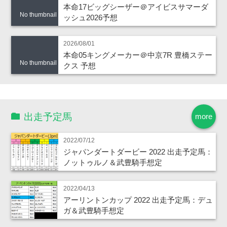
本命17ビッグシーザー＠アイビスサマーダ
No thumbnail
ッシュ2026予想
2026/08/01
本命05キングメーカー＠中京7R 豊橋ステー
No thumbnail
クス 予想
出走予定馬
more
2022/07/12
ジャパンダートダービー 2022 出走予定馬：
ノットゥルノ＆武豊騎手想定
2022/04/13
アーリントンカップ 2022 出走予定馬：デュ
ガ＆武豊騎手想定