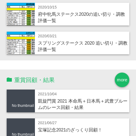
2020/10/15
府中牝馬ステークス2020の追い切り・調教
評価一覧
2020/03/21
スプリングステークス 2020 追い切り・調教
評価一覧
重賞回顧・結果
more
2021/10/04
凱旋門賞 2021 本命馬＋日本馬＋武豊ブルー
No thumbnail
ムのレース回顧・結果
2021/06/27
宝塚記念2021のざっくり回顧！
No thumbnail