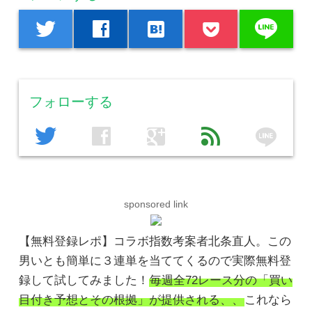
line
twitter
facebook
hatenabookmark
フォローする
line
twitter
facebook
google
feed
sponsored link
【無料登録レポ】コラボ指数考案者北条直人。この
男いとも簡単に３連単を当ててくるので実際無料登
録して試してみました！
毎週全72レース分の「買い
目付き予想とその根拠」が提供される、、
これなら