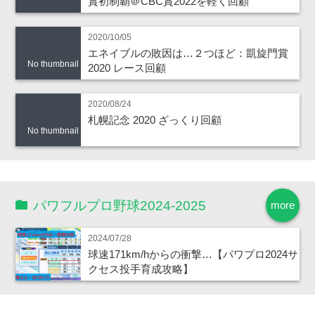
賞初制覇＠CBC賞2022を軽く回顧
2020/10/05
エネイブルの敗因は…２つほど：凱旋門賞
No thumbnail
2020 レース回顧
2020/08/24
札幌記念 2020 ざっくり回顧
No thumbnail
パワフルプロ野球2024-2025
more
2024/07/28
球速171km/hからの衝撃…【パワプロ2024サ
クセス投手育成攻略】