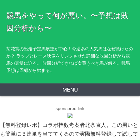
競馬をやって何が悪い。〜予想は敗
因分析から〜
菊花賞の出走予定馬展望が中心！今週あの人気馬はなぜ負けたの
か？ ラップとレース映像をリンクさせた詳細な敗因分析から競
馬の真髄に迫る。 敗因分析できれば次買うべき馬が解る。競馬
予想は回顧から始まる。
MENU
sponsored link
【無料登録レポ】コラボ指数考案者北条直人。この男いと
も簡単に３連単を当ててくるので実際無料登録して試して