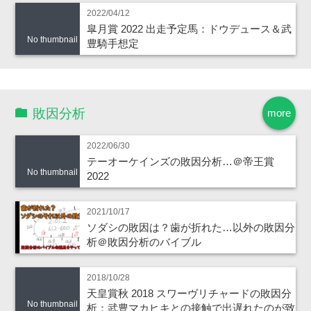
2022/04/12
皐月賞 2022 出走予定馬：ドウデュース＆武
No thumbnail
豊騎手想定
敗因分析
more
2022/06/30
テーオーケインズの敗因分析…＠帝王賞
No thumbnail
2022
2021/10/17
ソダシの敗因は？歯が折れた…以外の敗因分
析＠敗因分析のバイブル
2018/10/28
天皇賞秋 2018 スワーヴリチャードの敗因分
No thumbnail
析：武豊マカヒキとの接触で出遅れたのが致