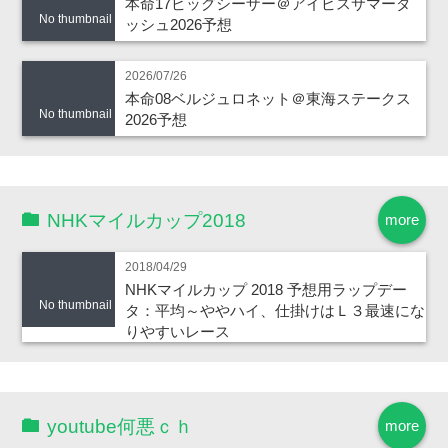
本命17ビッグシーザー＠アイビスサマーダ
No thumbnail
ッシュ2026予想
2026/07/26
本命08ベルジュロネット＠東海ステークス
No thumbnail
2026予想
NHKマイルカップ2018
more
2018/04/29
NHKマイルカップ 2018 予想用ラップデー
No thumbnail
タ：平均～ややハイ、仕掛けはＬ３最速にな
りやすいレース
youtube何悪ｃｈ
more