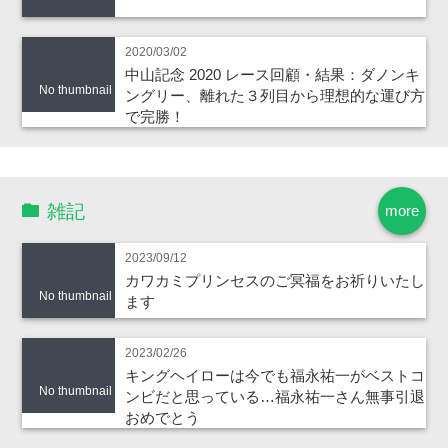
2020/03/02
中山記念 2020 レース回顧・結果：ダノンキ
No thumbnail
ングリー、離れた３列目から理想的な運び方
で完勝！
雑記
more
2023/09/12
カワカミプリンセスのご冥福をお祈りいたし
No thumbnail
ます
2023/02/26
キングヘイローは今でも福永祐一がベストコ
No thumbnail
ンビだと思っている…福永祐一さん無事引退
おめでとう