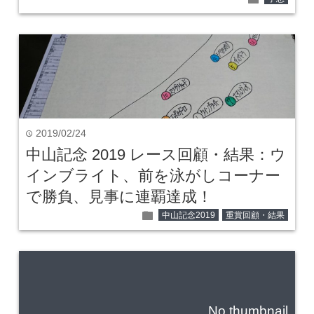
2019/02/24
time
中山記念 2019 レース回顧・結果：ウ
インブライト、前を泳がしコーナー
で勝負、見事に連覇達成！
folder
中山記念2019
重賞回顧・結果
No thumbnail