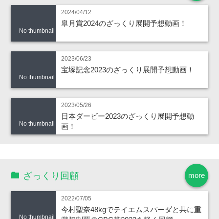
2024/04/12
皐月賞2024のざっくり展開予想動画！
No thumbnail
2023/06/23
宝塚記念2023のざっくり展開予想動画！
No thumbnail
2023/05/26
日本ダービー2023のざっくり展開予想動
No thumbnail
画！
ざっくり回顧
more
2022/07/05
今村聖奈48kgでテイエムスパーダと共に重
No thumbnail