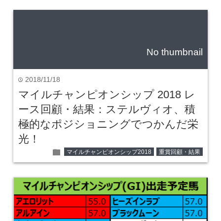
No thumbnail
2018/11/18
time
マイルチャンピオンシップ 2018 レ
ース回顧・結果：ステルヴィオ、積
極的なポジショニングでつかんだ栄
光！
folder
マイルチャンピオンシップ2018
重賞回顧・結果