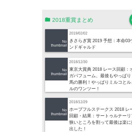
2018重賞まとめ
2019/02/02
きさらぎ賞 2019 予想：本命03
No
thumbnail
ンドギャルド
2018/12/30
東京大賞典 2018 レース回顧：
No
thumbnail
ガパフューム、最後もやっぱり
馬の勝利！やっぱりミルコとル
ルのワンツー！
2018/12/29
ホープフルステークス 2018 レ
No
thumbnail
回顧・結果：サートゥルナーリ
狭いところを割って最後は楽に
出した！