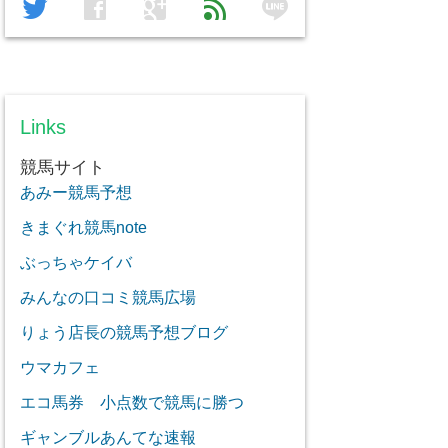
line
twitter
facebook
google
feed
Links
競馬サイト
あみー競馬予想
きまぐれ競馬note
ぶっちゃケイバ
みんなの口コミ競馬広場
りょう店長の競馬予想ブログ
ウマカフェ
エコ馬券 小点数で競馬に勝つ
ギャンブルあんてな速報