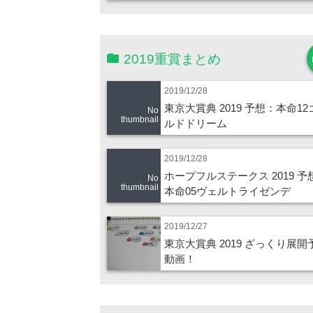
2019重賞まとめ
2019/12/28
東京大賞典 2019 予想：本命12
No
thumbnail
ルドドリーム
2019/12/28
ホープフルステークス 2019 予
No
thumbnail
本命05ヴェルトライゼンデ
2019/12/27
東京大賞典 2019 ざっくり展開
動画！