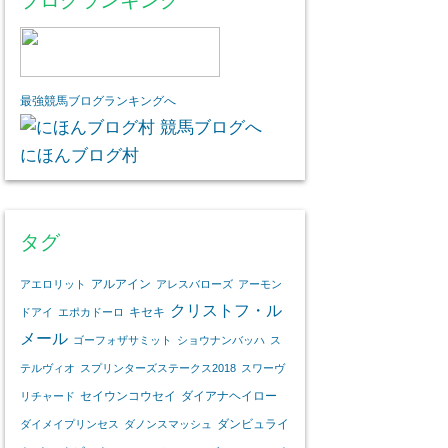
ブログランキング
最強競馬ブログランキングへ
にほんブログ村
タグ
アルアイン
アエロリット
アレスバローズ
アーモン
クリストフ・ル
キセキ
ドアイ
エポカドーロ
メール
ゴーフォザサミット
ショウナンバッハ
ス
テルヴィオ
スプリンターズステークス2018
スワーヴ
セイウンコウセイ
ダイアナヘイロー
リチャード
ダイメイプリンセス
ダノンスマッシュ
ダンビュライ