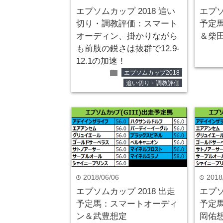
エプソムカップ 2018 追い
エプソ
切り・調教評価：スマート
予定
オーディン、掛かりながら
＆柴
も前肢の鋭さは抜群で12.9-
12.1の加速！
folder
エプソムカップ2018
追い切り・調教評価
2018/06/06
2018
time
time
エプソムカップ 2018 出走
エプソ
予定馬：スマートオーディ
予定
ン＆武豊想定
岡佑