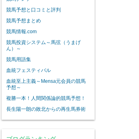
競馬予想と口コミと評判
競馬予想まとめ
競馬情報.com
競馬投資システム～馬弦（うまげ
ん）～
競馬用語集
血統フェスティバル
血統至上主義～Mensa元会員の競馬
予想～
複勝一本！人間関係論的競馬予想！
長生陽一朗の敗北からの再生馬券術