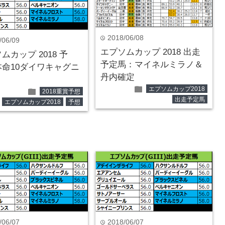
2018/06/08
time
/06/09
エプソムカップ 2018 出走
ムカップ 2018 予
予定馬：マイネルミラノ＆
命10ダイワキャグニ
丹内確定
folder
エプソムカップ2018
folder
2018重賞予想
出走予定馬
エプソムカップ2018
予想
/06/07
2018/06/07
time