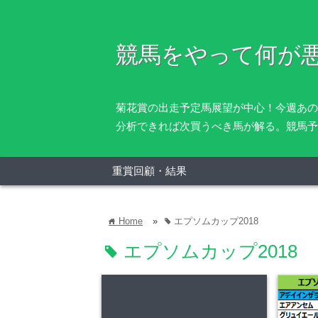
競馬をやって何が
菊花賞の出走予定馬展望が中心！今週あの
分析できれば次買うべき馬が解る。競馬予
重賞回顧・結果
Home
»
エプソムカップ2018
home
tag
エプソムカップ2018
tag