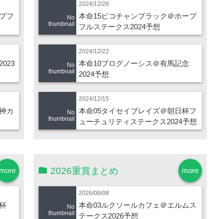
2024/12/28
プフ
本命15ピコチャンブラック＠ホープ
No
thumbnail
フルステークス2024予想
2024/12/22
023
本命10プログノーシス＠有馬記念
No
thumbnail
2024予想
2024/12/15
神カ
本命05タイセイブレイズ＠朝日杯フ
No
thumbnail
ューチュリティステークス2024予想
2026重賞まとめ
more
more
2026/08/08
杯
本命03ルクソールカフェ＠エルムス
No
thumbnail
テークス2026予想