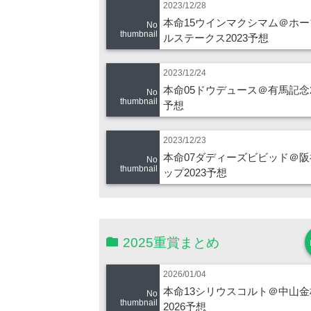
2023/12/28
本命15ウインマクシマム＠ホー
No
thumbnail
ルステークス2023予想
2023/12/24
本命05ドウデュース＠有馬記念2
No
thumbnail
予想
2023/12/23
本命07ダディーズビビッド＠阪
No
thumbnail
ップ2023予想
2025重賞まとめ
2026/01/04
本命13シリウスコルト＠中山金
No
thumbnail
2026予想