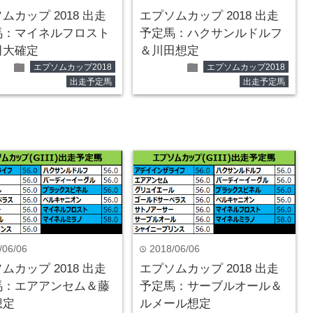
ムカップ 2018 出走
エプソムカップ 2018 出走
馬：マイネルフロスト
予定馬：ハクサンルドルフ
田大確定
＆川田想定
folder
folder
エプソムカップ2018
エプソムカップ2018
出走予定馬
出走予定馬
/06/06
2018/06/06
time
ムカップ 2018 出走
エプソムカップ 2018 出走
馬：エアアンセム＆藤
予定馬：サーブルオール＆
想定
ルメール想定