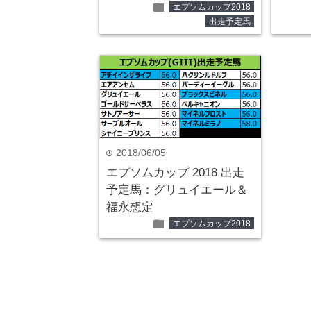
folder
エプソムカップ2018
出走予定馬
2018/06/05
time
エプソムカップ 2018 出走
予定馬：グリュイエール＆
福永想定
folder
エプソムカップ2018