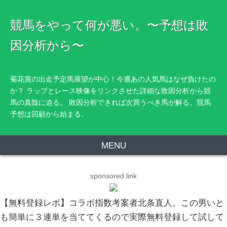
競馬をやって何が悪い。〜予想は敗
因分析から〜
菊花賞の出走予定馬展望が中心！今週あの人気馬はなぜ負けたの
か？ ラップとレース映像をリンクさせた詳細な敗因分析から競
馬の真髄に迫る。 敗因分析できれば次買うべき馬が解る。競馬
予想は回顧から始まる。
MENU
sponsored link
【無料登録レポ】コラボ指数考案者北条直人。この男いと
も簡単に３連単を当ててくるので実際無料登録して試して