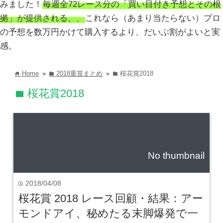
みました！
毎週全72レース分の「買い目付き予想とその根
拠」が提供される、、
これなら（あまり当たらない）プロ
の予想を数万円かけて購入するより、だいぶ割がよいと実
感。
Home
»
2018重賞まとめ
»
桜花賞2018
home
folder
folder
桜花賞2018
folder
No thumbnail
2018/04/08
time
桜花賞 2018 レース回顧・結果：アー
モンドアイ、秘めたる末脚爆発で一