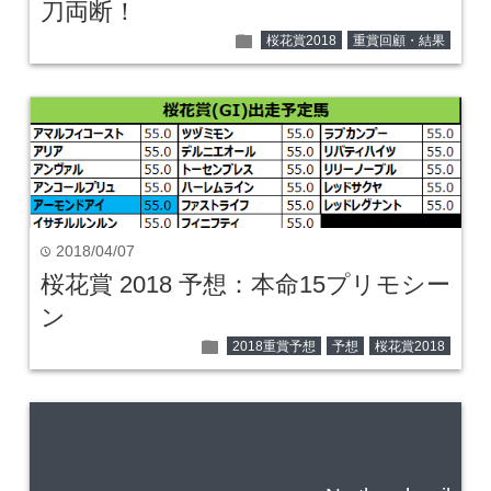
刀両断！
folder
桜花賞2018
重賞回顧・結果
2018/04/07
time
桜花賞 2018 予想：本命15プリモシー
ン
folder
2018重賞予想
予想
桜花賞2018