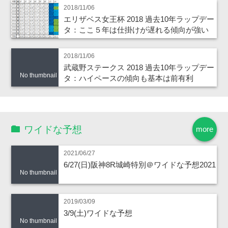
2018/11/06
エリザベス女王杯 2018 過去10年ラップデー
タ：ここ５年は仕掛けが遅れる傾向が強い
2018/11/06
武蔵野ステークス 2018 過去10年ラップデー
No thumbnail
タ：ハイペースの傾向も基本は前有利
ワイドな予想
more
2021/06/27
6/27(日)阪神8R城崎特別＠ワイドな予想2021
No thumbnail
2019/03/09
3/9(土)ワイドな予想
No thumbnail