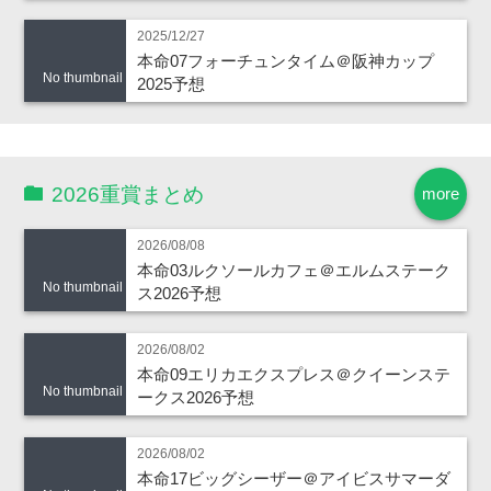
2025/12/27
本命07フォーチュンタイム＠阪神カップ
No thumbnail
2025予想
2026重賞まとめ
more
2026/08/08
本命03ルクソールカフェ＠エルムステーク
No thumbnail
ス2026予想
2026/08/02
本命09エリカエクスプレス＠クイーンステ
No thumbnail
ークス2026予想
2026/08/02
本命17ビッグシーザー＠アイビスサマーダ