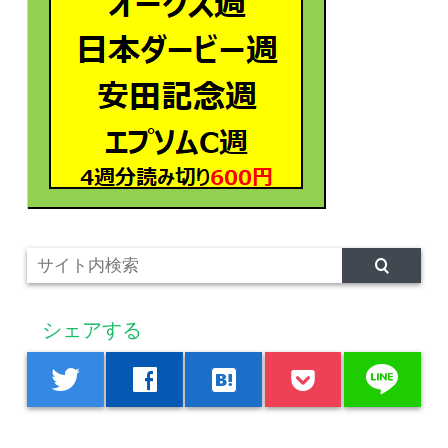
シェアする
line
twitter
facebook
hatenabookmark