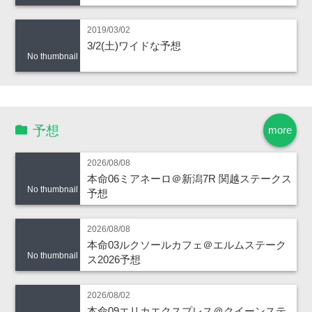
2019/03/02
3/2(土)ワイドな予想
No thumbnail
予想
more
2026/08/08
本命06ミアネーロ＠新潟7R 関越ステークス
No thumbnail
予想
2026/08/08
本命03ルクソールカフェ＠エルムステーク
No thumbnail
ス2026予想
2026/08/02
本命09エリカエクスプレス＠クイーンステ