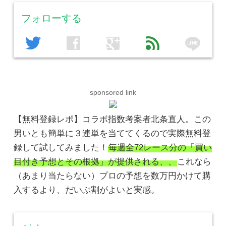
フォローする
line
twitter
facebook
google
feed
sponsored link
【無料登録レポ】コラボ指数考案者北条直人。この
男いとも簡単に３連単を当ててくるので実際無料登
録して試してみました！
毎週全72レース分の「買い
目付き予想とその根拠」が提供される、、
これなら
（あまり当たらない）プロの予想を数万円かけて購
入するより、だいぶ割がよいと実感。