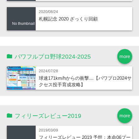
2020/08/24
札幌記念 2020 ざっくり回顧
No thumbnail
パワフルプロ野球2024-2025
more
2024/07/28
球速171km/hからの衝撃…【パワプロ2024サ
クセス投手育成攻略】
フィリーズレビュー2019
more
2019/03/09
フィリーズレビュー 2019 予想：本命06プー