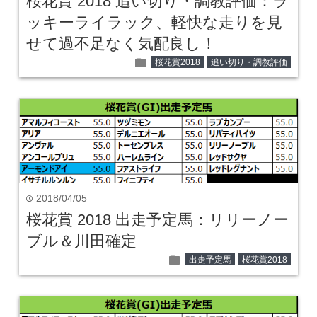
桜花賞 2018 追い切り・調教評価：ラ
ッキーライラック、軽快な走りを見
せて過不足なく気配良し！
folder
桜花賞2018
追い切り・調教評価
2018/04/05
time
桜花賞 2018 出走予定馬：リリーノー
ブル＆川田確定
folder
出走予定馬
桜花賞2018