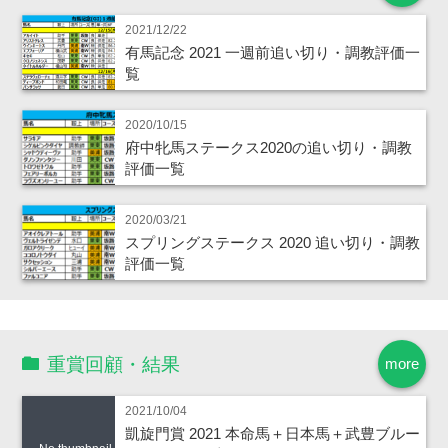
2021/12/22
有馬記念 2021 一週前追い切り・調教評価一
覧
2020/10/15
府中牝馬ステークス2020の追い切り・調教
評価一覧
2020/03/21
スプリングステークス 2020 追い切り・調教
評価一覧
重賞回顧・結果
more
2021/10/04
凱旋門賞 2021 本命馬＋日本馬＋武豊ブルー