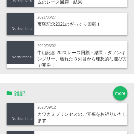
No thumbnail
ムのレース回顧・結果
2021/06/27
宝塚記念2021のざっくり回顧！
No thumbnail
2020/03/02
中山記念 2020 レース回顧・結果：ダノンキ
No thumbnail
ングリー、離れた３列目から理想的な運び方
で完勝！
雑記
more
2023/09/12
カワカミプリンセスのご冥福をお祈りいたし
No thumbnail
ます