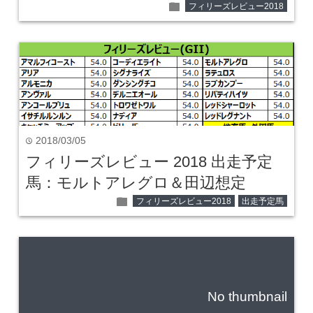
folder
フィリーズレビュー2018
2018/03/05
time
フィリーズレビュー 2018 出走予定
馬：モルトアレグロ＆田辺想定
folder
フィリーズレビュー2018
出走予定馬
No thumbnail