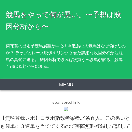
競馬をやって何が悪い。〜予想は敗
因分析から〜
菊花賞の出走予定馬展望が中心！今週あの人気馬はなぜ負けたの
か？ ラップとレース映像をリンクさせた詳細な敗因分析から競
馬の真髄に迫る。 敗因分析できれば次買うべき馬が解る。競馬
予想は回顧から始まる。
MENU
sponsored link
【無料登録レポ】コラボ指数考案者北条直人。この男いと
も簡単に３連単を当ててくるので実際無料登録して試して