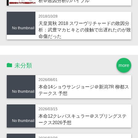
析＠敗因分析のバイブル
2018/10/28
天皇賞秋 2018 スワーヴリチャードの敗因分
No thumbnail
析：武豊マカヒキとの接触で出遅れたのが致
命傷だった
未分類
more
2026/08/01
本命14ショウサンジョージ＠新潟7R 柳都ス
No thumbnail
テークス 予想
2026/03/15
本命12クレパスキュラー＠スプリングステ
No thumbnail
ークス2026予想