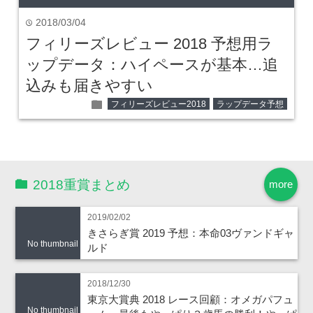
2018/03/04
time
フィリーズレビュー 2018 予想用ラ
ップデータ：ハイペースが基本…追
込みも届きやすい
folder
フィリーズレビュー2018
ラップデータ予想
2018重賞まとめ
more
2019/02/02
きさらぎ賞 2019 予想：本命03ヴァンドギャ
No thumbnail
ルド
2018/12/30
東京大賞典 2018 レース回顧：オメガパフュ
No thumbnail