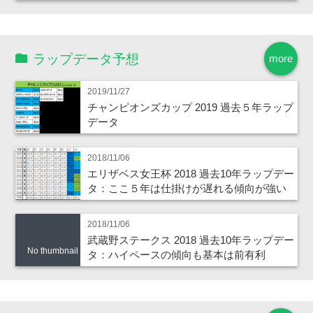
ラップデータ予想
more
2019/11/27
チャンピオンズカップ 2019 過去５年ラップ
データ
2018/11/06
エリザベス女王杯 2018 過去10年ラップデー
タ：ここ５年は仕掛けが遅れる傾向が強い
2018/11/06
武蔵野ステークス 2018 過去10年ラップデー
No thumbnail
タ：ハイペースの傾向も基本は前有利