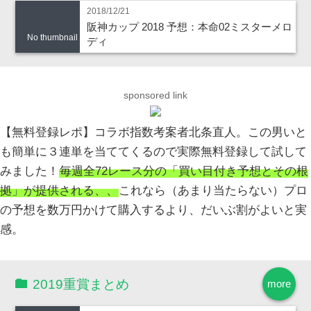
2018/12/21
阪神カップ 2018 予想：本命02ミスターメロ
No thumbnail
ディ
sponsored link
【無料登録レポ】コラボ指数考案者北条直人。この男いと
も簡単に３連単を当ててくるので実際無料登録して試して
みました！
毎週全72レース分の「買い目付き予想とその根
拠」が提供される、、
これなら（あまり当たらない）プロ
の予想を数万円かけて購入するより、だいぶ割がよいと実
感。
2019重賞まとめ
more