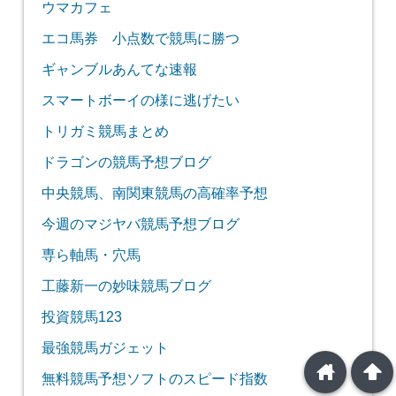
ウマカフェ
エコ馬券 小点数で競馬に勝つ
ギャンブルあんてな速報
スマートボーイの様に逃げたい
トリガミ競馬まとめ
ドラゴンの競馬予想ブログ
中央競馬、南関東競馬の高確率予想
今週のマジヤバ競馬予想ブログ
専ら軸馬・穴馬
工藤新一の妙味競馬ブログ
投資競馬123
最強競馬ガジェット
home
arrowup
無料競馬予想ソフトのスピード指数