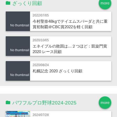
ざっくり回顧
more
2022/07/05
今村聖奈48kgでテイエムスパーダと共に重
No thumbnail
賞初制覇＠CBC賞2022を軽く回顧
2020/10/05
エネイブルの敗因は…２つほど：凱旋門賞
No thumbnail
2020 レース回顧
2020/08/24
札幌記念 2020 ざっくり回顧
No thumbnail
パワフルプロ野球2024-2025
more
2024/07/28