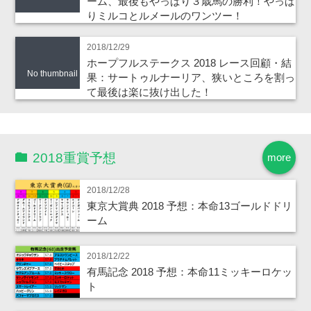
ーム、最後もやっぱり３歳馬の勝利！やっぱ
りミルコとルメールのワンツー！
2018/12/29
ホープフルステークス 2018 レース回顧・結
No thumbnail
果：サートゥルナーリア、狭いところを割っ
て最後は楽に抜け出した！
2018重賞予想
more
2018/12/28
東京大賞典 2018 予想：本命13ゴールドドリ
ーム
2018/12/22
有馬記念 2018 予想：本命11ミッキーロケッ
ト