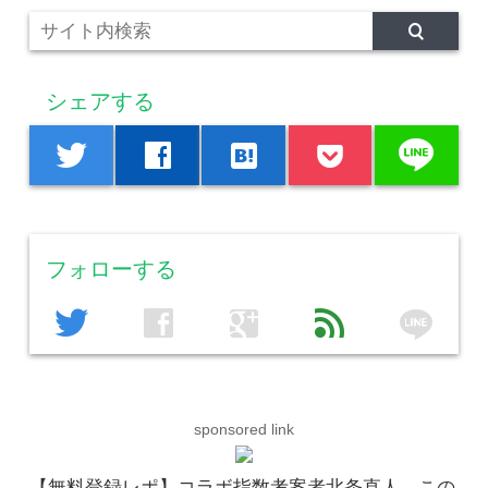
シェアする
line
twitter
facebook
hatenabookmark
フォローする
line
twitter
facebook
google
feed
sponsored link
【無料登録レポ】コラボ指数考案者北条直人。この