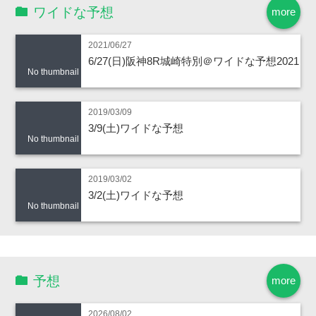
ワイドな予想
more
2021/06/27
6/27(日)阪神8R城崎特別＠ワイドな予想2021
No thumbnail
2019/03/09
3/9(土)ワイドな予想
No thumbnail
2019/03/02
3/2(土)ワイドな予想
No thumbnail
予想
more
2026/08/02