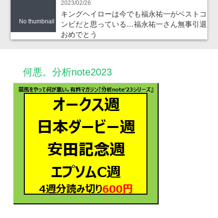
2023/02/26
キングヘイローは今でも福永祐一がベストコ
No thumbnail
ンビだと思っている…福永祐一さん無事引退
おめでとう
何悪。分析note2023