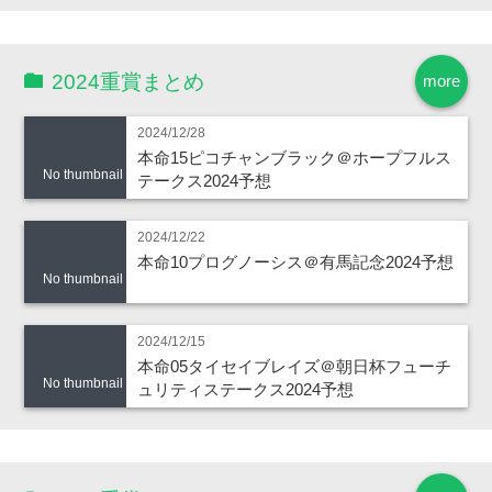
2024重賞まとめ
more
2024/12/28
本命15ピコチャンブラック＠ホープフルス
No thumbnail
テークス2024予想
2024/12/22
本命10プログノーシス＠有馬記念2024予想
No thumbnail
2024/12/15
本命05タイセイブレイズ＠朝日杯フューチ
No thumbnail
ュリティステークス2024予想