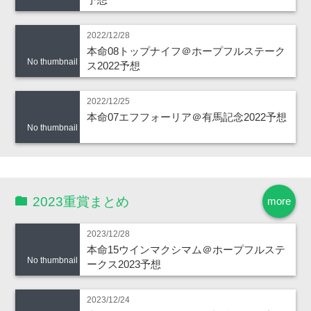
2022/12/28
本命08トップナイフ＠ホープフルステーク
No thumbnail
ス2022予想
2022/12/25
本命07エフフォーリア＠有馬記念2022予想
No thumbnail
2023重賞まとめ
more
2023/12/28
本命15ウインマクシマム＠ホープフルステ
No thumbnail
ークス2023予想
2023/12/24