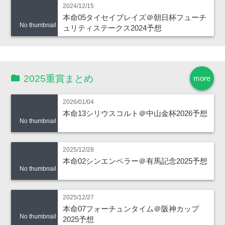
2024/12/15
本命05タイセイブレイズ＠朝日杯フューチ
No thumbnail
ュリティステークス2024予想
2025重賞まとめ
more
2026/01/04
本命13シリウスコルト＠中山金杯2026予想
No thumbnail
2025/12/28
本命02シンエンペラー＠有馬記念2025予想
No thumbnail
2025/12/27
本命07フォーチュンタイム＠阪神カップ
No thumbnail
2025予想