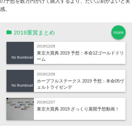
の予想を数万円かけて購入するより、だいぶ割がよいと実
感。
2019重賞まとめ
more
2019/12/28
東京大賞典 2019 予想：本命12ゴールドドリ
No thumbnail
ーム
2019/12/28
ホープフルステークス 2019 予想：本命05ヴ
No thumbnail
ェルトライゼンデ
2019/12/27
東京大賞典 2019 ざっくり展開予想動画！