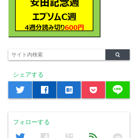
シェアする
line
twitter
facebook
hatenabookmark
フォローする
line
twitter
facebook
google
feed