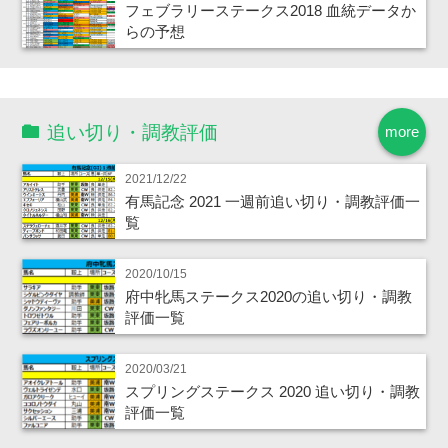
フェブラリーステークス2018 血統データか
らの予想
追い切り・調教評価
more
2021/12/22
有馬記念 2021 一週前追い切り・調教評価一
覧
2020/10/15
府中牝馬ステークス2020の追い切り・調教
評価一覧
2020/03/21
スプリングステークス 2020 追い切り・調教
評価一覧