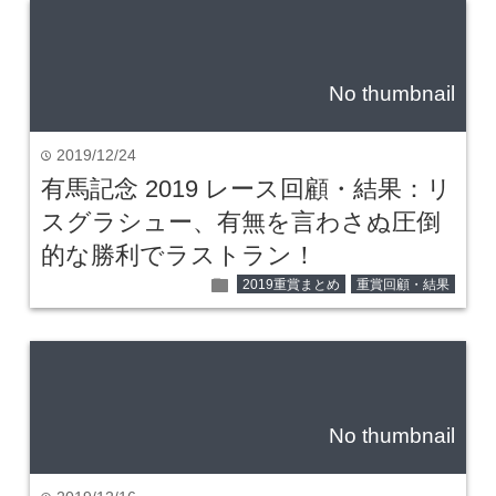
No thumbnail
2019/12/24
time
有馬記念 2019 レース回顧・結果：リ
スグラシュー、有無を言わさぬ圧倒
的な勝利でラストラン！
folder
2019重賞まとめ
重賞回顧・結果
No thumbnail