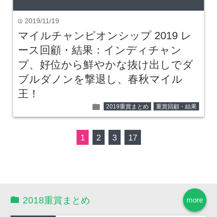
2019/11/19
time
マイルチャンピオンシップ 2019 レ
ース回顧・結果：インディチャン
プ、好位から鮮やかな抜け出しでダ
ブルダノンを撃退し、春秋マイル
王！
folder
2019重賞まとめ
重賞回顧・結果
1
2
3
17
2018重賞まとめ
more