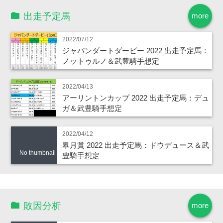
出走予定馬
more
2022/07/12
ジャパンダートダービー 2022 出走予定馬：
ノットゥルノ＆武豊騎手想定
2022/04/13
アーリントンカップ 2022 出走予定馬：デュ
ガ＆武豊騎手想定
2022/04/12
皐月賞 2022 出走予定馬：ドウデュース＆武
No thumbnail
豊騎手想定
敗因分析
more