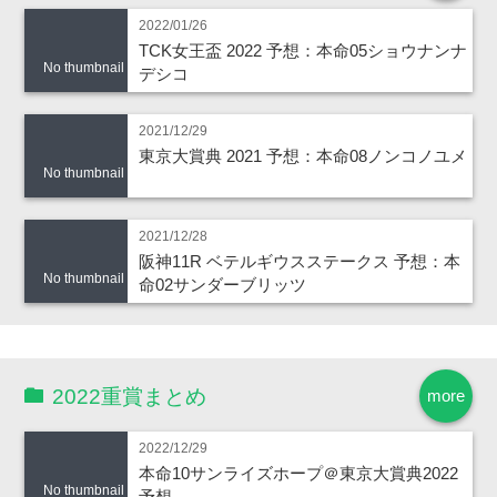
2022/01/26
TCK女王盃 2022 予想：本命05ショウナンナ
No thumbnail
デシコ
2021/12/29
東京大賞典 2021 予想：本命08ノンコノユメ
No thumbnail
2021/12/28
阪神11R ベテルギウスステークス 予想：本
No thumbnail
命02サンダーブリッツ
2022重賞まとめ
more
2022/12/29
本命10サンライズホープ＠東京大賞典2022
No thumbnail
予想