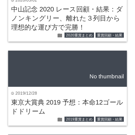
2020/03/02
time
中山記念 2020 レース回顧・結果：ダ
ノンキングリー、離れた３列目から
理想的な運び方で完勝！
folder
2020重賞まとめ
重賞回顧・結果
No thumbnail
2019/12/28
time
東京大賞典 2019 予想：本命12ゴール
ドドリーム
folder
2019重賞まとめ
重賞回顧・結果