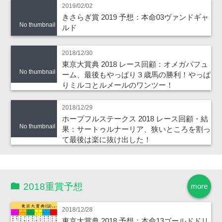
2019/02/02
きさらぎ賞 2019 予想：本命03ヴァンドギャ
No thumbnail
ルド
2018/12/30
東京大賞典 2018 レース回顧：オメガパフュ
No thumbnail
ーム、最後もやっぱり３歳馬の勝利！やっぱ
りミルコとルメールのワンツー！
2018/12/29
ホープフルステークス 2018 レース回顧・結
No thumbnail
果：サートゥルナーリア、狭いところを割っ
て最後は楽に抜け出した！
2018重賞予想
more
2018/12/28
東京大賞典 2018 予想：本命13ゴールドドリ