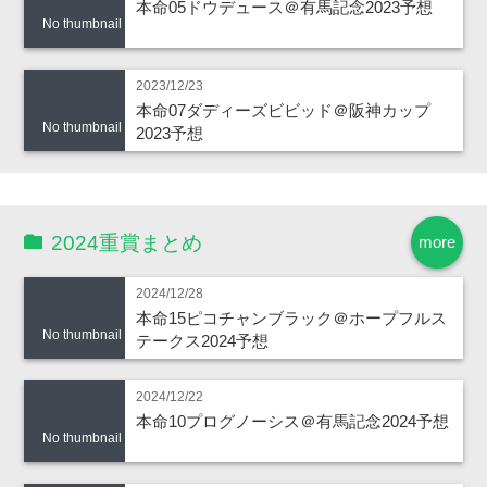
本命05ドウデュース＠有馬記念2023予想
No thumbnail
2023/12/23
本命07ダディーズビビッド＠阪神カップ
No thumbnail
2023予想
2024重賞まとめ
more
2024/12/28
本命15ピコチャンブラック＠ホープフルス
No thumbnail
テークス2024予想
2024/12/22
本命10プログノーシス＠有馬記念2024予想
No thumbnail