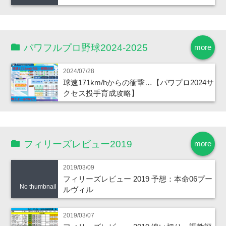
パワフルプロ野球2024-2025
more
2024/07/28
球速171km/hからの衝撃…【パワプロ2024サ
クセス投手育成攻略】
フィリーズレビュー2019
more
2019/03/09
フィリーズレビュー 2019 予想：本命06プー
No thumbnail
ルヴィル
2019/03/07