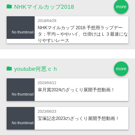
NHKマイルカップ2018
more
2018/04/29
NHKマイルカップ 2018 予想用ラップデー
No thumbnail
タ：平均～ややハイ、仕掛けはＬ３最速にな
りやすいレース
youtube何悪ｃｈ
more
2024/04/12
皐月賞2024のざっくり展開予想動画！
No thumbnail
2023/06/23
宝塚記念2023のざっくり展開予想動画！
No thumbnail