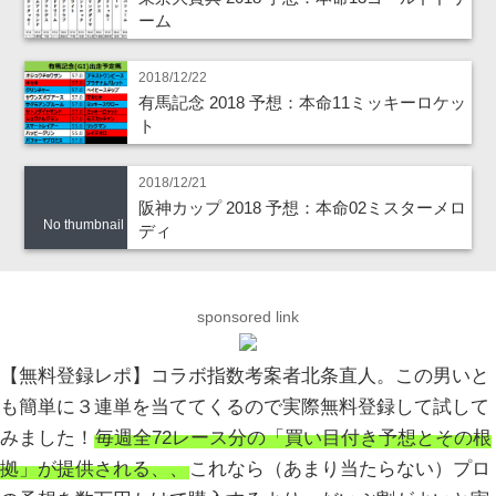
ーム
2018/12/22
有馬記念 2018 予想：本命11ミッキーロケッ
ト
2018/12/21
阪神カップ 2018 予想：本命02ミスターメロ
No thumbnail
ディ
sponsored link
【無料登録レポ】コラボ指数考案者北条直人。この男いと
も簡単に３連単を当ててくるので実際無料登録して試して
みました！
毎週全72レース分の「買い目付き予想とその根
拠」が提供される、、
これなら（あまり当たらない）プロ