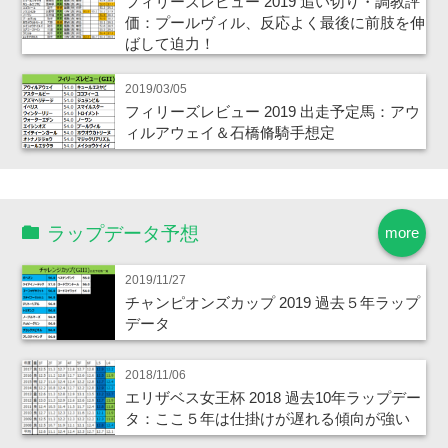
フィリーズレビュー 2019 追い切り・調教評
価：プールヴィル、反応よく最後に前肢を伸
ばして迫力！
2019/03/05
フィリーズレビュー 2019 出走予定馬：アウ
ィルアウェイ＆石橋脩騎手想定
ラップデータ予想
more
2019/11/27
チャンピオンズカップ 2019 過去５年ラップ
データ
2018/11/06
エリザベス女王杯 2018 過去10年ラップデー
タ：ここ５年は仕掛けが遅れる傾向が強い