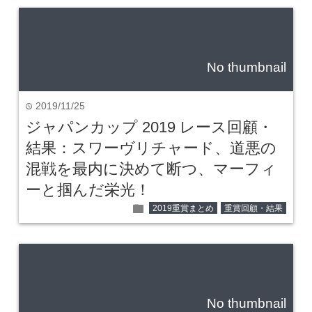
No thumbnail
2019/11/25
time
ジャパンカップ 2019 レース回顧・
結果：スワーヴリチャード、道悪の
混戦を最内に決めて断つ、マーフィ
ーと掴んだ栄光！
folder
2019重賞まとめ
重賞回顧・結果
No thumbnail