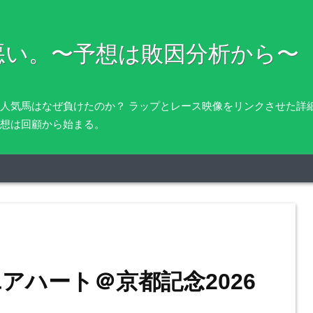
悪い。〜予想は敗因分析から〜
人気馬はなぜ負けたのか？ ラップとレース映像をリンクさせた詳
想は回顧から始まる。
アハート＠京都記念2026