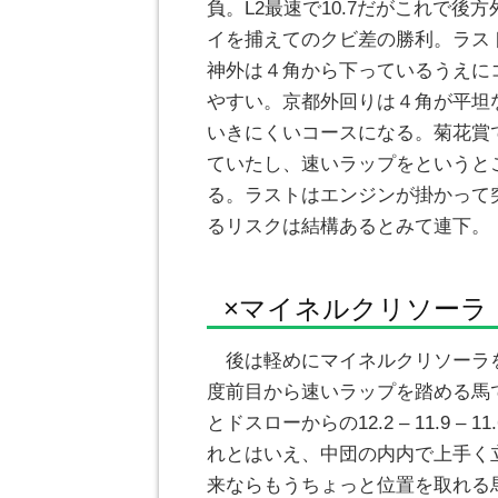
負。L2最速で10.7だがこれで後
イを捕えてのクビ差の勝利。ラス
神外は４角から下っているうえに
やすい。京都外回りは４角が平坦
いきにくいコースになる。菊花賞
ていたし、速いラップをというと
る。ラストはエンジンが掛かって
るリスクは結構あるとみて連下。
×マイネルクリソーラ
後は軽めにマイネルクリソーラ
度前目から速いラップを踏める馬ではあ
とドスローからの12.2 – 11.9 – 11.
れとはいえ、中団の内内で上手く
来ならもうちょっと位置を取れる