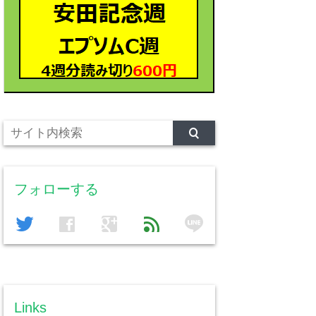
フォローする
line
twitter
facebook
google
feed
Links