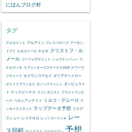
にほんブログ村
タグ
アルアイン
アエロリット
アレスバローズ
アーモン
クリストフ・ル
キセキ
ドアイ
エポカドーロ
メール
ゴーフォザサミット
ショウナンバッハ
ス
テルヴィオ
スプリンターズステークス2018
スワーヴ
セイウンコウセイ
ダイアナヘイロー
リチャード
ダイメイプリンセス
ダノンスマッシュ
ダンビュライ
ナックビーナス
ト
ファンタジスト
ブラストワンピ
ミルコ・デムーロ
ペルシアンナイト
ース
ラ
ラップデータ予想
リスグ
ッキーライラック
レー
ラシュー
レイデオロ
レッツゴードンキ
予想
ス回顧
ロジクライ
ワグネリアン