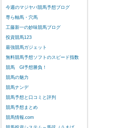
今週のマジヤバ競馬予想ブログ
専ら軸馬・穴馬
工藤新一の妙味競馬ブログ
投資競馬123
最強競馬ガジェット
無料競馬予想ソフトのスピード指数
競馬 GI予想勝負！
競馬の魅力
競馬ナンデ
競馬予想と口コミと評判
競馬予想まとめ
競馬情報.com
競馬投資システム～馬弦（うまげ