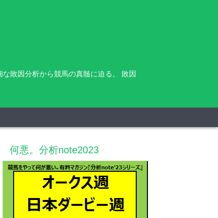
細な敗因分析から競馬の真髄に迫る。 敗因
何悪。分析note2023