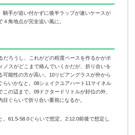
、騎手が追い付かずに後半ラップが速いケースが
で４角地点が完全追い風に。
るだろうし、これがどの程度ペースを作るかがポ
ディノスがどこまで絡んでいくかだが、折り合いを
る可能性の方が高い。10リビアングラスが外から
らいかなと。08シェイクユアハート11マイネル
でこの辺まで。09ドクタードリトルが好位の外、
内目ぐらいで折り合い重視になるか。
.5-58.0ぐらいで想定。2:12.0前後で想定し