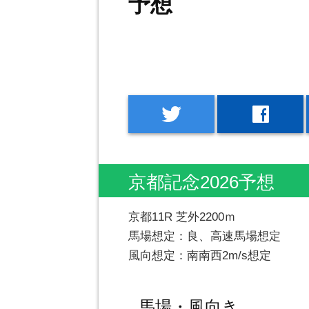
予想
twitter
facebook
京都記念2026予想
京都11R 芝外2200ｍ
馬場想定：良、高速馬場想定
風向想定：南南西2m/s想定
馬場・風向き