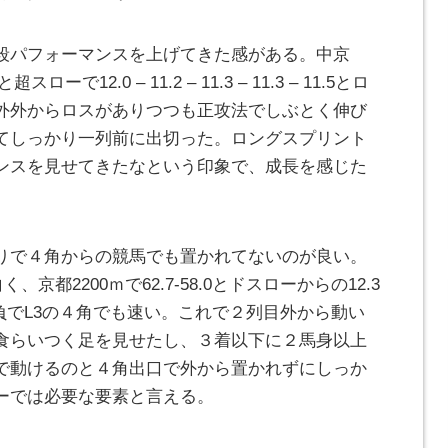
段パフォーマンスを上げてきた感がある。中京
ローで12.0 – 11.2 – 11.3 – 11.3 – 11.5とロ
外外からロスがありつつも正攻法でしぶとく伸び
てしっかり一列前に出切った。ロングスプリント
ンスを見せてきたなという印象で、成長を感じた
りで４角からの競馬でも置かれてないのが良い。
都2200ｍで62.7-58.0とドスローからの12.3
 11.2と3F勝負でL3の４角でも速い。これで２列目外から動い
食らいつく足を見せたし、３着以下に２馬身以上
で動けるのと４角出口で外から置かれずにしっか
ーでは必要な要素と言える。