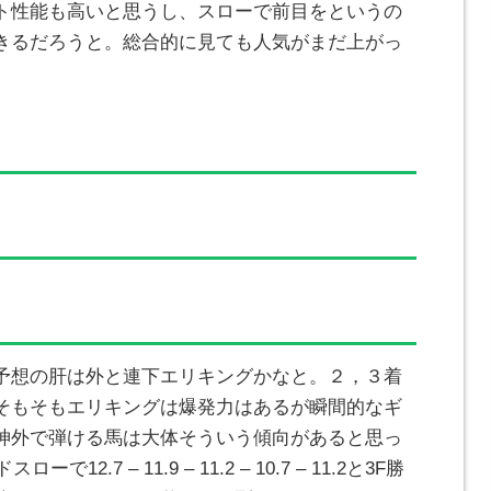
ト性能も高いと思うし、スローで前目をというの
きるだろうと。総合的に見ても人気がまだ上がっ
予想の肝は外と連下エリキングかなと。２，３着
そもそもエリキングは爆発力はあるが瞬間的なギ
神外で弾ける馬は大体そういう傾向があると思っ
12.7 – 11.9 – 11.2 – 10.7 – 11.2と3F勝