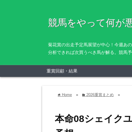
競馬をやって何が
菊花賞の出走予定馬展望が中心！今週あの
分析できれば次買うべき馬が解る。競馬予
重賞回顧・結果
Home
»
2026重賞まとめ
»
home
folder
本命08シェイクユ