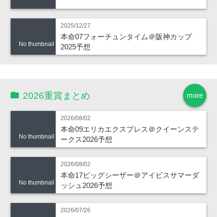
2025/12/27
本命07フォーチュンタイム＠阪神カップ
No thumbnail
2025予想
2026重賞まとめ
more
2026/08/02
本命09エリカエクスプレス＠クイーンステ
No thumbnail
ークス2026予想
2026/08/02
本命17ビッグシーザー＠アイビスサマーダ
No thumbnail
ッシュ2026予想
2026/07/26