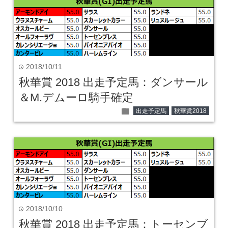
2018/10/11
time
秋華賞 2018 出走予定馬：ダンサール
＆M.デムーロ騎手確定
folder
出走予定馬
秋華賞2018
2018/10/10
time
秋華賞 2018 出走予定馬：トーセンブ