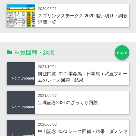
2020/03/21
スプリングステークス 2020 追い切り・調教
評価一覧
重賞回顧・結果
more
2021/10/04
凱旋門賞 2021 本命馬＋日本馬＋武豊ブルー
No thumbnail
ムのレース回顧・結果
2021/06/27
宝塚記念2021のざっくり回顧！
No thumbnail
2020/03/02
中山記念 2020 レース回顧・結果：ダノンキ