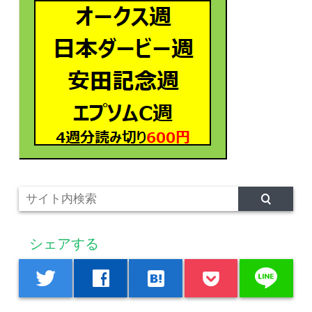
シェアする
line
twitter
facebook
hatenabookmark