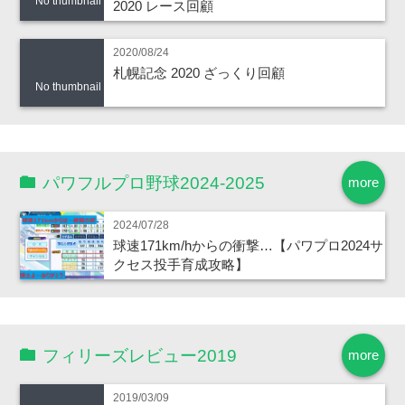
No thumbnail
2020 レース回顧
2020/08/24
札幌記念 2020 ざっくり回顧
No thumbnail
パワフルプロ野球2024-2025
more
2024/07/28
球速171km/hからの衝撃…【パワプロ2024サ
クセス投手育成攻略】
フィリーズレビュー2019
more
2019/03/09