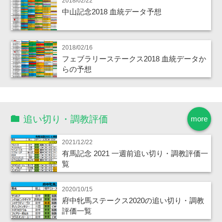
2018/02/22
中山記念2018 血統データ予想
2018/02/16
フェブラリーステークス2018 血統データか
らの予想
追い切り・調教評価
more
2021/12/22
有馬記念 2021 一週前追い切り・調教評価一
覧
2020/10/15
府中牝馬ステークス2020の追い切り・調教
評価一覧