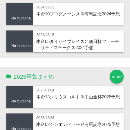
2024/12/22
本命10プログノーシス＠有馬記念2024予想
No thumbnail
2024/12/15
本命05タイセイブレイズ＠朝日杯フューチ
No thumbnail
ュリティステークス2024予想
2025重賞まとめ
more
2026/01/04
本命13シリウスコルト＠中山金杯2026予想
No thumbnail
2025/12/28
本命02シンエンペラー＠有馬記念2025予想
No thumbnail