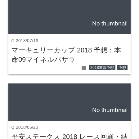
No thumbnail
2018/07/16
time
マーキュリーカップ 2018 予想：本
命09マイネルバサラ
folder
2018重賞予想
予想
No thumbnail
2018/05/20
time
平安ステークス 2018 レース回顧・結