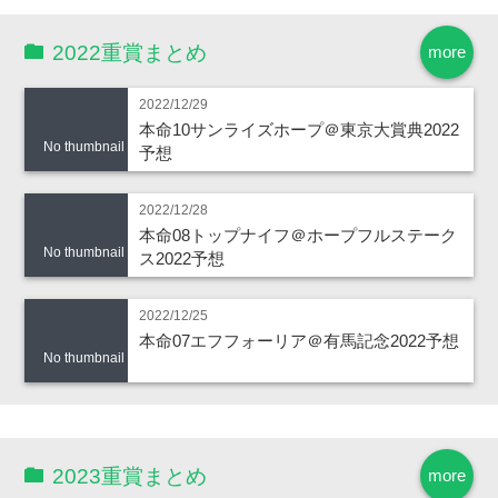
2022重賞まとめ
more
2022/12/29
本命10サンライズホープ＠東京大賞典2022
No thumbnail
予想
2022/12/28
本命08トップナイフ＠ホープフルステーク
No thumbnail
ス2022予想
2022/12/25
本命07エフフォーリア＠有馬記念2022予想
No thumbnail
2023重賞まとめ
more