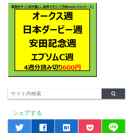
シェアする
line
twitter
facebook
hatenabookmark