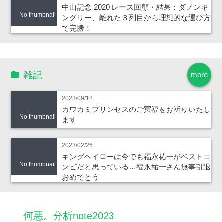
中山記念 2020 レース回顧・結果：ダノンキ
No thumbnail
ングリー、離れた３列目から理想的な運び方
で完勝！
雑記
more
2023/09/12
カワカミプリンセスのご冥福をお祈りいたし
No thumbnail
ます
2023/02/26
キングヘイローは今でも福永祐一がベストコ
No thumbnail
ンビだと思っている…福永祐一さん無事引退
おめでとう
何悪。分析note2023