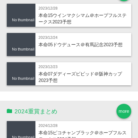
2023/12/28
本命15ウインマクシマム＠ホープフルステ
No thumbnail
ークス2023予想
2023/12/24
本命05ドウデュース＠有馬記念2023予想
No thumbnail
2023/12/23
本命07ダディーズビビッド＠阪神カップ
No thumbnail
2023予想
2024重賞まとめ
more
2024/12/28
本命15ピコチャンブラック＠ホープフルス
No thumbnail