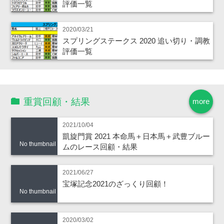
評価一覧
2020/03/21
スプリングステークス 2020 追い切り・調教
評価一覧
重賞回顧・結果
more
2021/10/04
凱旋門賞 2021 本命馬＋日本馬＋武豊ブルー
No thumbnail
ムのレース回顧・結果
2021/06/27
宝塚記念2021のざっくり回顧！
No thumbnail
2020/03/02