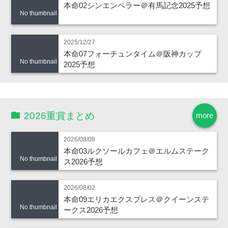
本命02シンエンペラー＠有馬記念2025予想
No thumbnail
2025/12/27
本命07フォーチュンタイム＠阪神カップ
No thumbnail
2025予想
2026重賞まとめ
more
2026/08/08
本命03ルクソールカフェ＠エルムステーク
No thumbnail
ス2026予想
2026/08/02
本命09エリカエクスプレス＠クイーンステ
No thumbnail
ークス2026予想