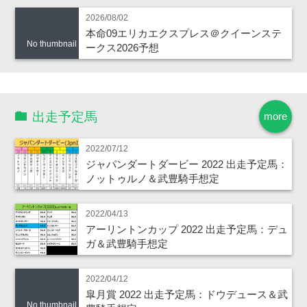
2026/08/02
本命09エリカエクスプレス＠クイーンステ
No thumbnail
ークス2026予想
出走予定馬
more
2022/07/12
ジャパンダートダービー 2022 出走予定馬：
ノットゥルノ＆武豊騎手想定
2022/04/13
アーリントンカップ 2022 出走予定馬：デュ
ガ＆武豊騎手想定
2022/04/12
皐月賞 2022 出走予定馬：ドウデュース＆武
No thumbnail