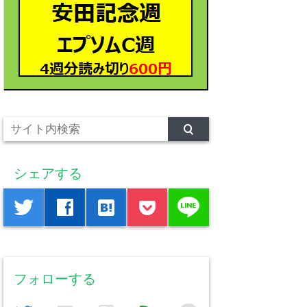
シェアする
line
twitter
facebook
hatenabookmark
フォローする