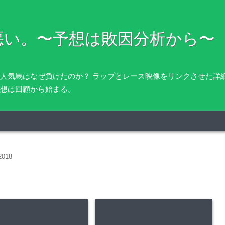
悪い。〜予想は敗因分析から〜
人気馬はなぜ負けたのか？ ラップとレース映像をリンクさせた詳
想は回顧から始まる。
018