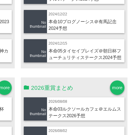
2024/12/22
023
本命10プログノーシス＠有馬記念
No
thumbnail
2024予想
2024/12/15
神カ
本命05タイセイブレイズ＠朝日杯フ
No
thumbnail
ューチュリティステークス2024予想
2026重賞まとめ
more
more
2026/08/08
杯
本命03ルクソールカフェ＠エルムス
No
thumbnail
テークス2026予想
2026/08/02