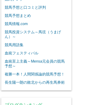
競馬予想と口コミと評判
競馬予想まとめ
競馬情報.com
競馬投資システム～馬弦（うまげ
ん）～
競馬用語集
血統フェスティバル
血統至上主義～Mensa元会員の競馬
予想～
複勝一本！人間関係論的競馬予想！
長生陽一朗の敗北からの再生馬券術