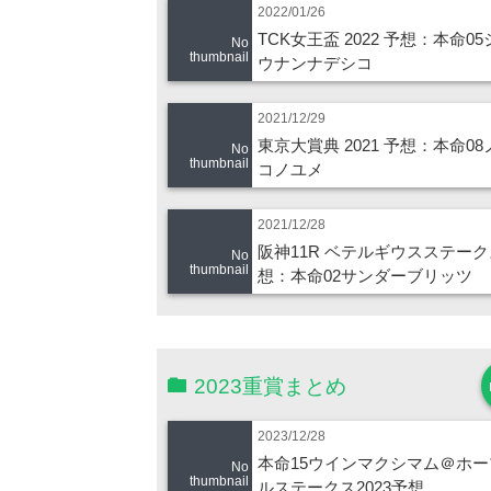
2022/01/26
TCK女王盃 2022 予想：本命0
No
thumbnail
ウナンナデシコ
2021/12/29
東京大賞典 2021 予想：本命08
No
thumbnail
コノユメ
2021/12/28
阪神11R ベテルギウスステーク
No
thumbnail
想：本命02サンダーブリッツ
2023重賞まとめ
2023/12/28
本命15ウインマクシマム＠ホー
No
thumbnail
ルステークス2023予想