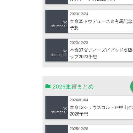
2023/12/24
本命05ドウデュース＠有馬記念2
No
thumbnail
予想
2023/12/23
本命07ダディーズビビッド＠阪
No
thumbnail
ップ2023予想
2025重賞まとめ
2026/01/04
本命13シリウスコルト＠中山金
No
thumbnail
2026予想
2025/12/28