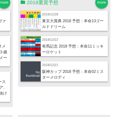
2018重賞予想
more
more
2018/12/28
ヴァ
東京大賞典 2018 予想：本命13ゴー
ルドドリーム
2018/12/22
オメ
有馬記念 2018 予想：本命11ミッキ
３歳
ーロケット
メー
2018/12/21
阪神カップ 2018 予想：本命02ミス
No
thumbnail
ターメロディ
ース
ア、
抜け