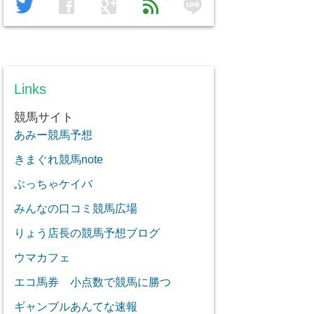
line
twitter
facebook
google
feed
Links
競馬サイト
あみー競馬予想
きまぐれ競馬note
ぶっちゃケイバ
みんなの口コミ競馬広場
りょう店長の競馬予想ブログ
ウマカフェ
エコ馬券 小点数で競馬に勝つ
ギャンブルあんてな速報