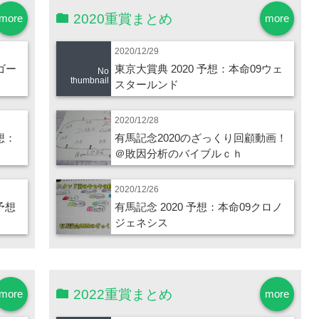
2020重賞まとめ
more
more
2020/12/29
ゴー
東京大賞典 2020 予想：本命09ウェ
No
thumbnail
スタールンド
2020/12/28
想：
有馬記念2020のざっくり回顧動画！
＠敗因分析のバイブルｃｈ
2020/12/26
予想
有馬記念 2020 予想：本命09クロノ
ジェネシス
2022重賞まとめ
more
more