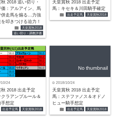
秋 2018 追い切り・
天皇賞秋 2018 出走予定
評価：アルアイン、馬
馬：キセキ＆川田騎手確定
folder
で併走馬を煽る…力強
出走予定馬
天皇賞秋2018
肢を叩きつける迫力！
folder
天皇賞秋2018
追い切り・調教評価
No thumbnail
/10/24
2018/10/24
time
秋 2018 出走予定
天皇賞秋 2018 出走予定
サクラアンプルール＆
馬：ステファノス＆オドノ
騎手想定
ヒュー騎手想定
er
folder
出走予定馬
天皇賞秋2018
出走予定馬
天皇賞秋2018