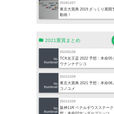
2019/12/27
東京大賞典 2019 ざっくり展開
動画！
2021重賞まとめ
2022/01/26
TCK女王盃 2022 予想：本命0
No
thumbnail
ウナンナデシコ
2021/12/29
東京大賞典 2021 予想：本命08
No
thumbnail
コノユメ
2021/12/28
阪神11R ベテルギウスステーク
No
thumbnail
想：本命02サンダーブリッツ