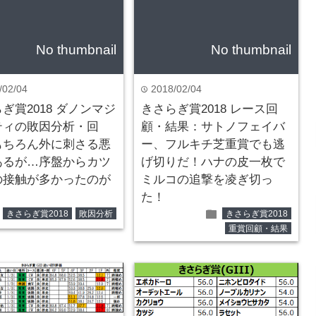
No thumbnail
No thumbnail
/02/04
2018/02/04
time
ぎ賞2018 ダノンマジ
きさらぎ賞2018 レース回
ティの敗因分析・回
顧・結果：サトノフェイバ
もちろん外に刺さる悪
ー、フルキチ芝重賞でも逃
あるが…序盤からカツ
げ切りだ！ハナの皮一枚で
の接触が多かったのが
ミルコの追撃を凌ぎ切っ
た！
er
folder
きさらぎ賞2018
敗因分析
きさらぎ賞2018
重賞回顧・結果