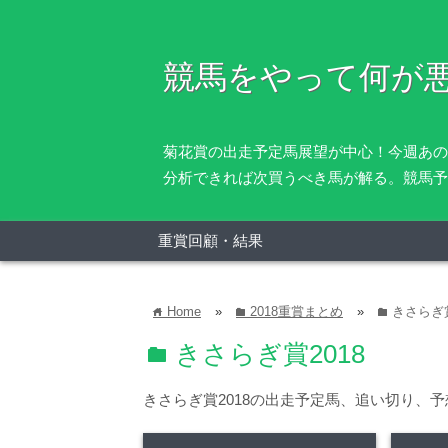
競馬をやって何が
菊花賞の出走予定馬展望が中心！今週あの
分析できれば次買うべき馬が解る。競馬予
重賞回顧・結果
Home
»
2018重賞まとめ
»
きさらぎ賞
home
folder
folder
きさらぎ賞2018
folder
きさらぎ賞2018の出走予定馬、追い切り、