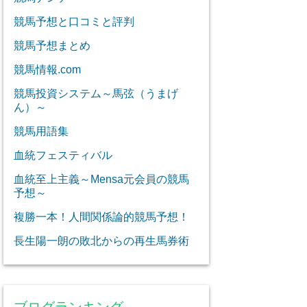
競馬予想と口コミと評判
競馬予想まとめ
競馬情報.com
競馬投資システム～馬弦（うまげ
ん）～
競馬用語集
血統フェスティバル
血統至上主義～Mensa元会員の競馬
予想～
複勝一本！人間関係論的競馬予想！
長生陽一朗の敗北からの再生馬券術