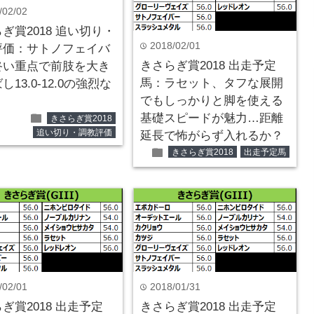
/02/02
ぎ賞2018 追い切り・
2018/02/01
time
評価：サトノフェイバ
きさらぎ賞2018 出走予定
終い重点で前肢を大き
馬：ラセット、タフな展開
し13.0-12.0の強烈な
でもしっかりと脚を使える
！
folder
基礎スピードが魅力…距離
きさらぎ賞2018
追い切り・調教評価
延長で怖がらず入れるか？
folder
きさらぎ賞2018
出走予定馬
/02/01
2018/01/31
time
ぎ賞2018 出走予定
きさらぎ賞2018 出走予定