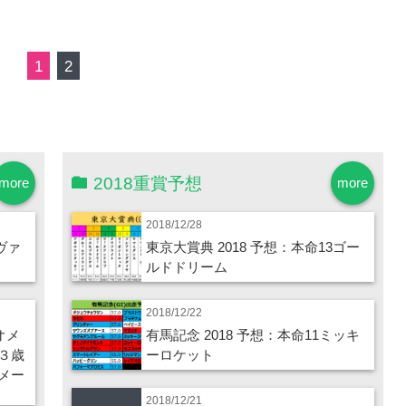
1
2
2018重賞予想
more
more
2018/12/28
ヴァ
東京大賞典 2018 予想：本命13ゴー
ルドドリーム
2018/12/22
オメ
有馬記念 2018 予想：本命11ミッキ
３歳
ーロケット
メー
2018/12/21