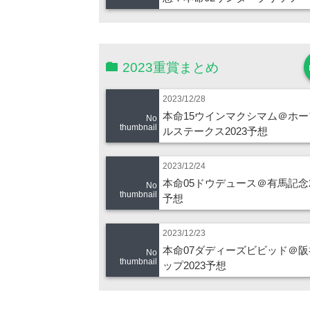
2023重賞まとめ
2023/12/28
本命15ウインマクシマム＠ホー
No
thumbnail
ルステークス2023予想
2023/12/24
本命05ドウデュース＠有馬記念2
No
thumbnail
予想
2023/12/23
本命07ダディーズビビッド＠阪
No
thumbnail
ップ2023予想