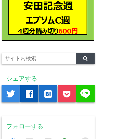
シェアする
line
twitter
facebook
hatenabookmark
フォローする