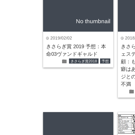
No thumbnail
2019/02/02
2018
time
time
きさらぎ賞 2019 予想：本
きさら
命03ヴァンドギャルド
ェス
folder
顧：
きさらぎ賞2018
予想
癖は
ジと
不満
fold