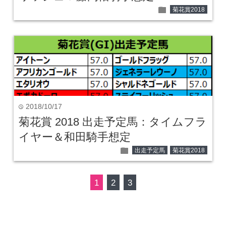
folder
菊花賞2018
2018/10/17
time
菊花賞 2018 出走予定馬：タイムフラ
イヤー＆和田騎手想定
folder
出走予定馬
菊花賞2018
1
2
3