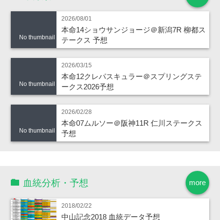
2026/08/01
本命14ショウサンジョージ＠新潟7R 柳都ス
No thumbnail
テークス 予想
2026/03/15
本命12クレパスキュラー＠スプリングステ
No thumbnail
ークス2026予想
2026/02/28
本命07ムルソー＠阪神11R 仁川ステークス
No thumbnail
予想
血統分析・予想
more
2018/02/22
中山記念2018 血統データ予想