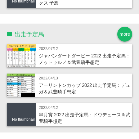
No thumbnail
クス 予想
出走予定馬
more
2022/07/12
ジャパンダートダービー 2022 出走予定馬：
ノットゥルノ＆武豊騎手想定
2022/04/13
アーリントンカップ 2022 出走予定馬：デュ
ガ＆武豊騎手想定
2022/04/12
皐月賞 2022 出走予定馬：ドウデュース＆武
No thumbnail
豊騎手想定