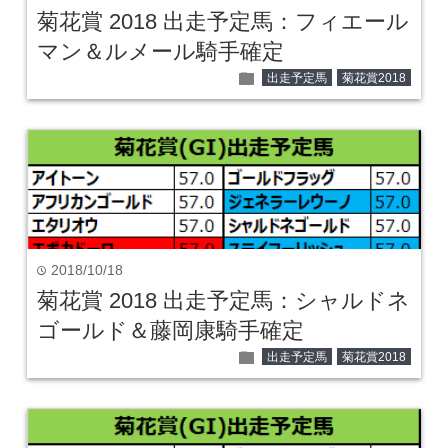
菊花賞 2018 出走予定馬：フィエール
マン＆ルメール騎手確定
folder
出走予定馬
菊花賞2018
2018/10/18
time
菊花賞 2018 出走予定馬：シャルドネ
ゴールド＆藤岡康騎手確定
folder
出走予定馬
菊花賞2018