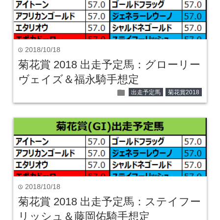
2018/10/18
time
菊花賞 2018 出走予定馬：グローリー
ヴェイズ＆福永騎手想定
folder
出走予定馬
菊花賞2018
2018/10/18
time
菊花賞 2018 出走予定馬：ステイフー
リッシュ＆藤岡佑騎手想定