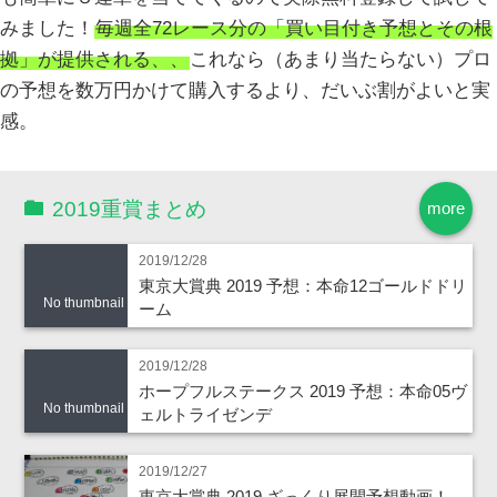
みました！
毎週全72レース分の「買い目付き予想とその根
拠」が提供される、、
これなら（あまり当たらない）プロ
の予想を数万円かけて購入するより、だいぶ割がよいと実
感。
2019重賞まとめ
more
2019/12/28
東京大賞典 2019 予想：本命12ゴールドドリ
No thumbnail
ーム
2019/12/28
ホープフルステークス 2019 予想：本命05ヴ
No thumbnail
ェルトライゼンデ
2019/12/27
東京大賞典 2019 ざっくり展開予想動画！