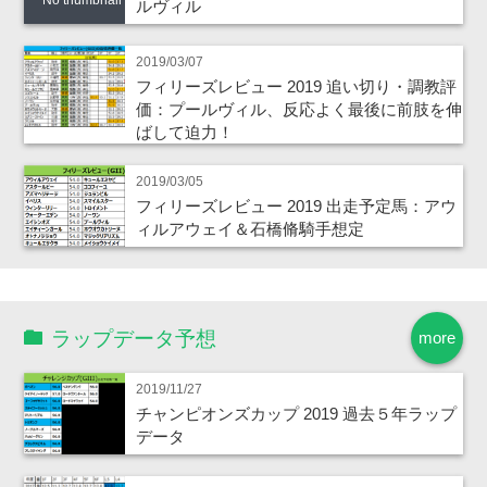
No thumbnail
ルヴィル
2019/03/07
フィリーズレビュー 2019 追い切り・調教評
価：プールヴィル、反応よく最後に前肢を伸
ばして迫力！
2019/03/05
フィリーズレビュー 2019 出走予定馬：アウ
ィルアウェイ＆石橋脩騎手想定
ラップデータ予想
more
2019/11/27
チャンピオンズカップ 2019 過去５年ラップ
データ