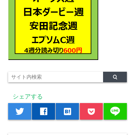
シェアする
line
twitter
facebook
hatenabookmark