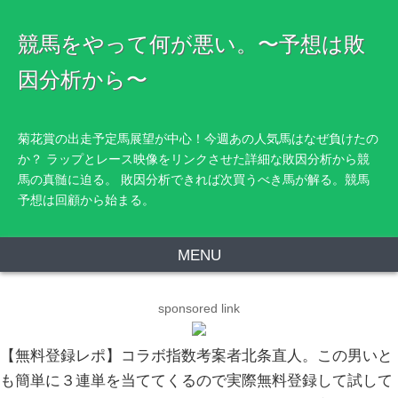
競馬をやって何が悪い。〜予想は敗
因分析から〜
菊花賞の出走予定馬展望が中心！今週あの人気馬はなぜ負けたの
か？ ラップとレース映像をリンクさせた詳細な敗因分析から競
馬の真髄に迫る。 敗因分析できれば次買うべき馬が解る。競馬
予想は回顧から始まる。
MENU
sponsored link
【無料登録レポ】コラボ指数考案者北条直人。この男いと
も簡単に３連単を当ててくるので実際無料登録して試して