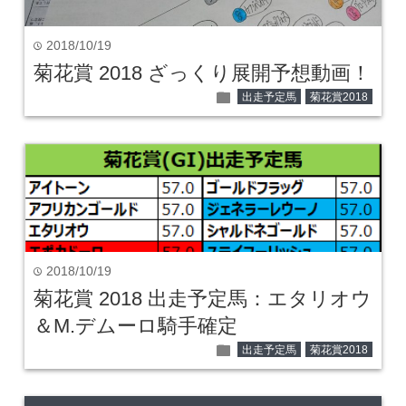
2018/10/19
time
菊花賞 2018 ざっくり展開予想動画！
folder
出走予定馬
菊花賞2018
2018/10/19
time
菊花賞 2018 出走予定馬：エタリオウ
＆M.デムーロ騎手確定
folder
出走予定馬
菊花賞2018