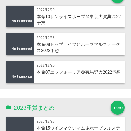
2022/12/29
本命10サンライズホープ＠東京大賞典2022
No thumbnail
予想
2022/12/28
本命08トップナイフ＠ホープフルステーク
No thumbnail
ス2022予想
2022/12/25
本命07エフフォーリア＠有馬記念2022予想
No thumbnail
2023重賞まとめ
more
2023/12/28
本命15ウインマクシマム＠ホープフルステ