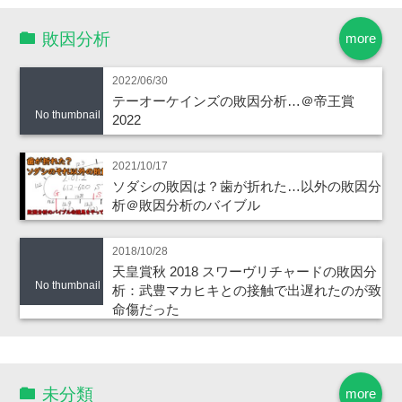
敗因分析
more
2022/06/30
テーオーケインズの敗因分析…＠帝王賞
No thumbnail
2022
2021/10/17
ソダシの敗因は？歯が折れた…以外の敗因分
析＠敗因分析のバイブル
2018/10/28
天皇賞秋 2018 スワーヴリチャードの敗因分
No thumbnail
析：武豊マカヒキとの接触で出遅れたのが致
命傷だった
未分類
more