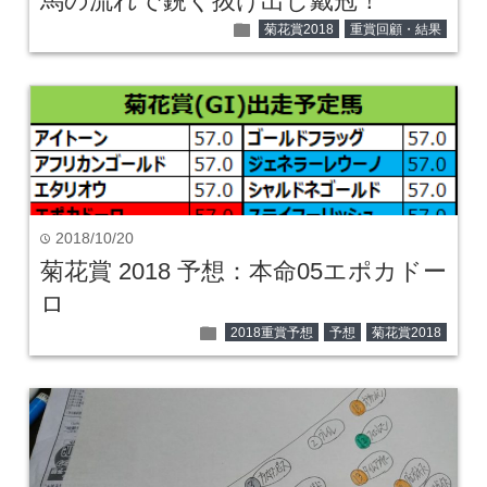
馬の流れで鋭く抜け出し戴冠！
folder
菊花賞2018
重賞回顧・結果
2018/10/20
time
菊花賞 2018 予想：本命05エポカドー
ロ
folder
2018重賞予想
予想
菊花賞2018