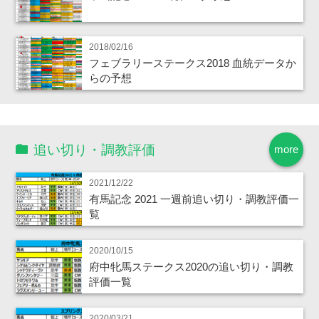
2018/02/16
フェブラリーステークス2018 血統データか
らの予想
追い切り・調教評価
more
2021/12/22
有馬記念 2021 一週前追い切り・調教評価一
覧
2020/10/15
府中牝馬ステークス2020の追い切り・調教
評価一覧
2020/03/21