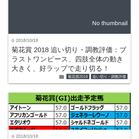
No thumbnail
2018/10/18
time
菊花賞 2018 追い切り・調教評価：ブ
ラストワンピース、四肢全体の動き
大きく、好ラップで走り切る！
folder
菊花賞2018
追い切り・調教評価
2018/10/18
time