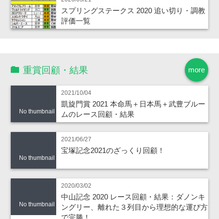
スプリングステークス 2020 追い切り・調教
評価一覧
重賞回顧・結果
more
2021/10/04
凱旋門賞 2021 本命馬＋日本馬＋武豊ブルー
No thumbnail
ムのレース回顧・結果
2021/06/27
宝塚記念2021のざっくり回顧！
No thumbnail
2020/03/02
中山記念 2020 レース回顧・結果：ダノンキ
No thumbnail
ングリー、離れた３列目から理想的な運び方
で完勝！