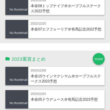
2022/12/28
本命08トップナイフ＠ホープフルステーク
No thumbnail
ス2022予想
2022/12/25
本命07エフフォーリア＠有馬記念2022予想
No thumbnail
2023重賞まとめ
more
2023/12/28
本命15ウインマクシマム＠ホープフルステ
No thumbnail
ークス2023予想
2023/12/24
本命05ドウデュース＠有馬記念2023予想
No thumbnail