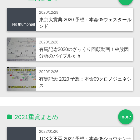
2020/12/29
東京大賞典 2020 予想：本命09ウェスタール
No thumbnail
ンド
2020/12/28
有馬記念2020のざっくり回顧動画！＠敗因
分析のバイブルｃｈ
2020/12/26
有馬記念 2020 予想：本命09クロノジェネシ
ス
2021重賞まとめ
more
2022/01/26
TCK女王盃 2022 予想：本命05ショウナンナ