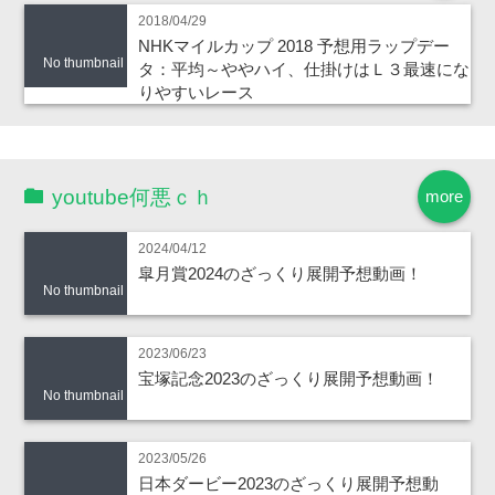
2018/04/29
NHKマイルカップ 2018 予想用ラップデー
No thumbnail
タ：平均～ややハイ、仕掛けはＬ３最速にな
りやすいレース
youtube何悪ｃｈ
more
2024/04/12
皐月賞2024のざっくり展開予想動画！
No thumbnail
2023/06/23
宝塚記念2023のざっくり展開予想動画！
No thumbnail
2023/05/26
日本ダービー2023のざっくり展開予想動