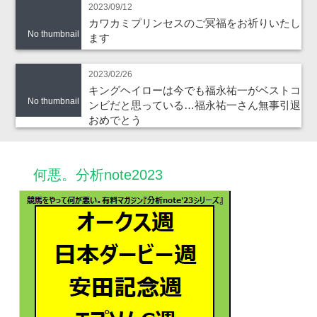
2023/09/12
カワカミプリンセスのご冥福をお祈りいたし
No thumbnail
ます
2023/02/26
キングヘイローは今でも福永祐一がベストコ
No thumbnail
ンビだと思っている…福永祐一さん無事引退
おめでとう
何悪。分析note2023