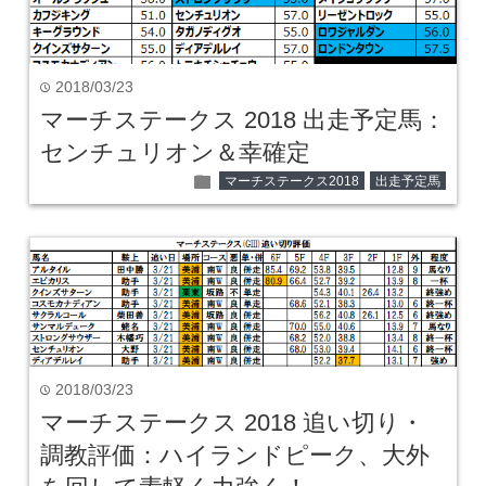
2018/03/23
time
マーチステークス 2018 出走予定馬：
センチュリオン＆幸確定
folder
マーチステークス2018
出走予定馬
2018/03/23
time
マーチステークス 2018 追い切り・
調教評価：ハイランドピーク、大外