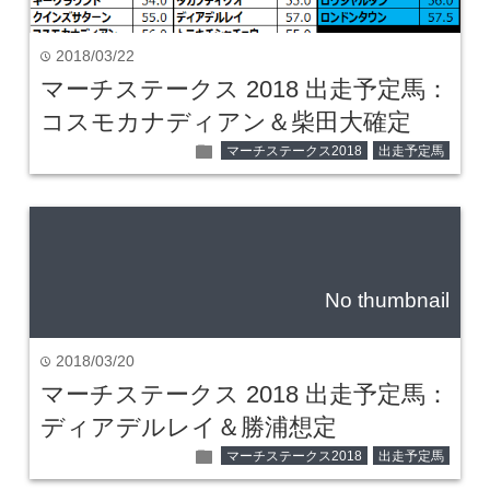
2018/03/22
time
マーチステークス 2018 出走予定馬：
コスモカナディアン＆柴田大確定
folder
マーチステークス2018
出走予定馬
No thumbnail
2018/03/20
time
マーチステークス 2018 出走予定馬：
ディアデルレイ＆勝浦想定
folder
マーチステークス2018
出走予定馬