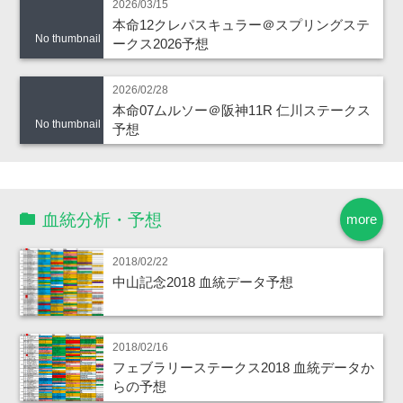
2026/03/15
本命12クレパスキュラー＠スプリングステ
No thumbnail
ークス2026予想
2026/02/28
本命07ムルソー＠阪神11R 仁川ステークス
No thumbnail
予想
血統分析・予想
more
2018/02/22
中山記念2018 血統データ予想
2018/02/16
フェブラリーステークス2018 血統データか
らの予想