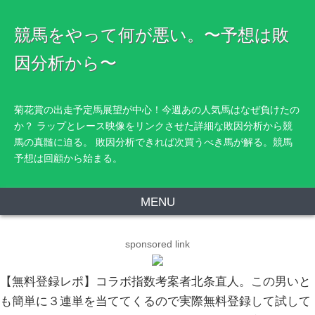
競馬をやって何が悪い。〜予想は敗
因分析から〜
菊花賞の出走予定馬展望が中心！今週あの人気馬はなぜ負けたの
か？ ラップとレース映像をリンクさせた詳細な敗因分析から競
馬の真髄に迫る。 敗因分析できれば次買うべき馬が解る。競馬
予想は回顧から始まる。
MENU
sponsored link
【無料登録レポ】コラボ指数考案者北条直人。この男いと
も簡単に３連単を当ててくるので実際無料登録して試して