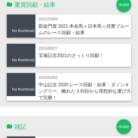
重賞回顧・結果
more
2021/10/04
凱旋門賞 2021 本命馬＋日本馬＋武豊ブルー
No thumbnail
ムのレース回顧・結果
2021/06/27
宝塚記念2021のざっくり回顧！
No thumbnail
2020/03/02
中山記念 2020 レース回顧・結果：ダノンキ
No thumbnail
ングリー、離れた３列目から理想的な運び方
で完勝！
雑記
more