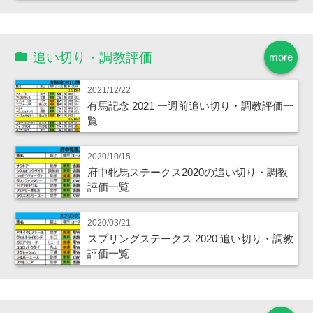
追い切り・調教評価
more
2021/12/22
有馬記念 2021 一週前追い切り・調教評価一
覧
2020/10/15
府中牝馬ステークス2020の追い切り・調教
評価一覧
2020/03/21
スプリングステークス 2020 追い切り・調教
評価一覧