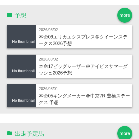
予想
more
2026/08/02
本命09エリカエクスプレス＠クイーンステ
No thumbnail
ークス2026予想
2026/08/02
本命17ビッグシーザー＠アイビスサマーダ
No thumbnail
ッシュ2026予想
2026/08/01
本命05キングメーカー＠中京7R 豊橋ステー
No thumbnail
クス 予想
出走予定馬
more