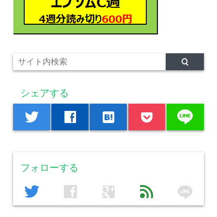
シェアする
line
twitter
facebook
hatenabookmark
フォローする
line
twitter
facebook
google
feed