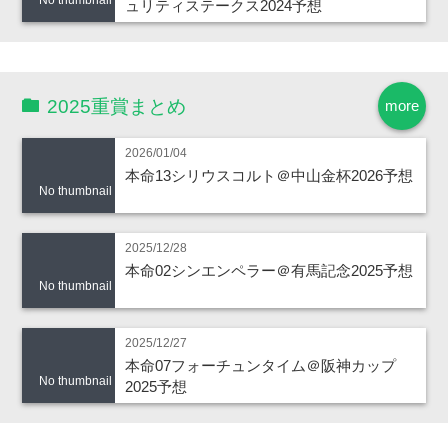
No thumbnail
ュリティステークス2024予想
2025重賞まとめ
more
2026/01/04
本命13シリウスコルト＠中山金杯2026予想
No thumbnail
2025/12/28
本命02シンエンペラー＠有馬記念2025予想
No thumbnail
2025/12/27
本命07フォーチュンタイム＠阪神カップ
No thumbnail
2025予想