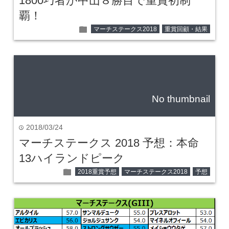
1800巧者が中山８勝目で重賞初制
覇！
folder
マーチステークス2018
重賞回顧・結果
No thumbnail
2018/03/24
time
マーチステークス 2018 予想：本命
13ハイランドピーク
folder
2018重賞予想
マーチステークス2018
予想