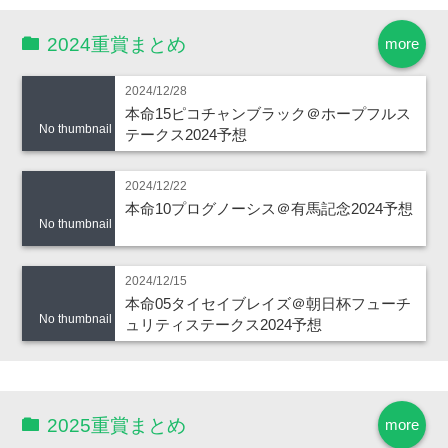
2024重賞まとめ
more
2024/12/28
本命15ピコチャンブラック＠ホープフルス
No thumbnail
テークス2024予想
2024/12/22
本命10プログノーシス＠有馬記念2024予想
No thumbnail
2024/12/15
本命05タイセイブレイズ＠朝日杯フューチ
No thumbnail
ュリティステークス2024予想
2025重賞まとめ
more