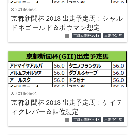
2018/05/01
time
京都新聞杯 2018 出走予定馬：シャル
ドネゴールド＆ボウマン想定
folder
京都新聞杯2018
出走予定馬
2018/05/01
time
京都新聞杯 2018 出走予定馬：ケイテ
ィクレバー＆四位想定
folder
京都新聞杯2018
出走予定馬