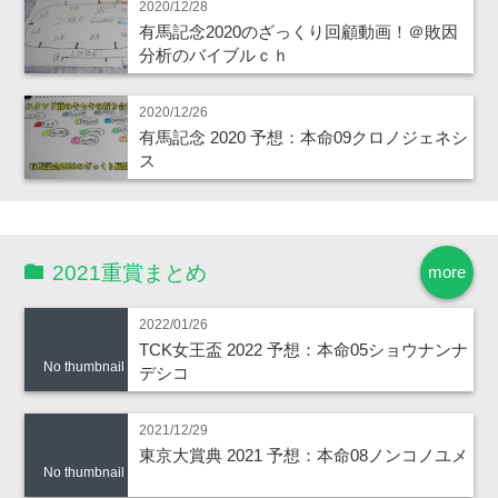
2020/12/28
有馬記念2020のざっくり回顧動画！＠敗因
分析のバイブルｃｈ
2020/12/26
有馬記念 2020 予想：本命09クロノジェネシ
ス
2021重賞まとめ
more
2022/01/26
TCK女王盃 2022 予想：本命05ショウナンナ
No thumbnail
デシコ
2021/12/29
東京大賞典 2021 予想：本命08ノンコノユメ
No thumbnail