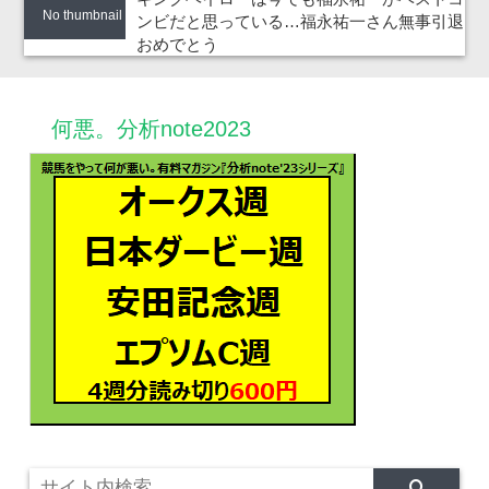
No thumbnail
ンビだと思っている…福永祐一さん無事引退
おめでとう
何悪。分析note2023