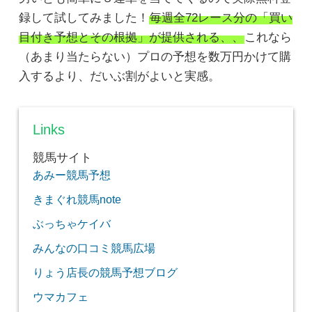
録して試してみました！
毎週全72レース分の「買い
目付き予想とその根拠」が提供される、、
これなら
（あまり当たらない）プロの予想を数万円かけて購
入するより、だいぶ割がよいと実感。
Links
競馬サイト
あみー競馬予想
きまぐれ競馬note
ぶっちゃケイバ
みんなの口コミ競馬広場
りょう店長の競馬予想ブログ
ウマカフェ