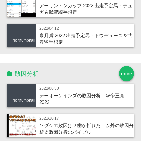
アーリントンカップ 2022 出走予定馬：デュ
ガ＆武豊騎手想定
2022/04/12
皐月賞 2022 出走予定馬：ドウデュース＆武
No thumbnail
豊騎手想定
敗因分析
more
2022/06/30
テーオーケインズの敗因分析…＠帝王賞
No thumbnail
2022
2021/10/17
ソダシの敗因は？歯が折れた…以外の敗因分
析＠敗因分析のバイブル