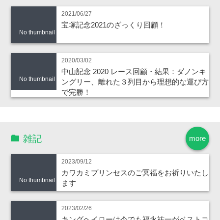
2021/06/27
宝塚記念2021のざっくり回顧！
No thumbnail
2020/03/02
中山記念 2020 レース回顧・結果：ダノンキ
No thumbnail
ングリー、離れた３列目から理想的な運び方
で完勝！
雑記
more
2023/09/12
カワカミプリンセスのご冥福をお祈りいたし
No thumbnail
ます
2023/02/26
キングヘイローは今でも福永祐一がベストコ