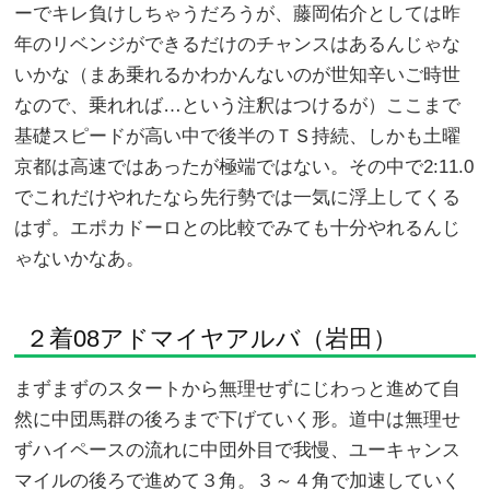
ーでキレ負けしちゃうだろうが、藤岡佑介としては昨
年のリベンジができるだけのチャンスはあるんじゃな
いかな（まあ乗れるかわかんないのが世知辛いご時世
なので、乗れれば…という注釈はつけるが）ここまで
基礎スピードが高い中で後半のＴＳ持続、しかも土曜
京都は高速ではあったが極端ではない。その中で2:11.0
でこれだけやれたなら先行勢では一気に浮上してくる
はず。エポカドーロとの比較でみても十分やれるんじ
ゃないかなあ。
２着08アドマイヤアルバ（岩田）
まずまずのスタートから無理せずにじわっと進めて自
然に中団馬群の後ろまで下げていく形。道中は無理せ
ずハイペースの流れに中団外目で我慢、ユーキャンス
マイルの後ろで進めて３角。３～４角で加速していく