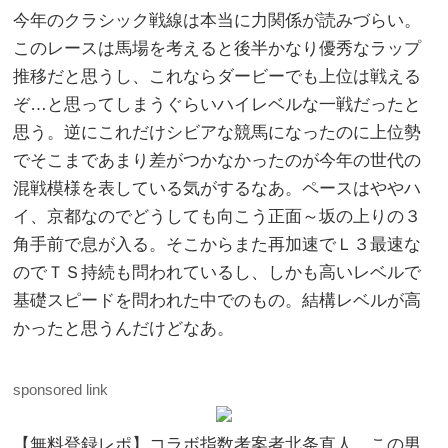
今年のクラシック戦線は本当に力関係が読みづらい。
このレースは馬場を考えると後半かなり優秀なラップ
推移だと思うし、これならダービーでも上位は戦える
ぞ…と思ってしまうぐらいハイレベルな一戦だったと
思う。逆にこれだけシビアな競馬になったのに上位勢
でそこまであまり差がつかなかったのが今年の世代の
混戦模様を表している気がするなあ。ペースはややハ
イ、京都なのでどうしても向こう正面～坂の上りの３
角手前で息が入る。そこからまた再加速でＬ３最速な
のでＴＳ持続も問われているし、しかも高いレベルで
基礎スピードを問われた中でのもの。結構レベルが高
かったと思うんだけどなあ。
sponsored link
【無料登録レポ】コラボ指数考案者北条直人。この男