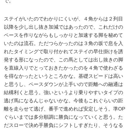
で。
ステイがいたのでわかりにくいが、４角からは２列目
以降を少し出し抜き加減ではあったので、これだけの
ペースを作りながらもしっかりと加速する脚を秘めて
いたのは流石。ただつらかったのは３角の坂で息を入
れたタイミングで取り付かれてステイの早仕掛けを誘
発する形になったので、この馬としては出し抜きの脚
を直線入りでとっておきたかったのを４角で使わざる
を得なかったというところかな。基礎スピードは高い
と思うし、ペースダウンが上手いので距離への融通は
結構利くと思う。強いというより乗りやすいタイプの
逃げ馬になるんじゃないかな。今後もこれぐらいの距
離を走らせて逃げ、番手で進めれば安定しそう。準OP
ぐらいまでは多分順調に勝負になっていくと思う。た
だスローで決め手勝負にシフトしすぎたり、そうなる