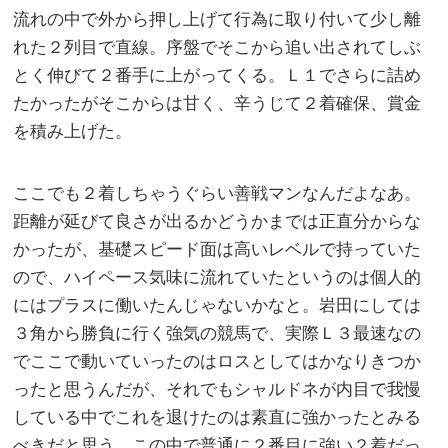
流れの中で外から押し上げて行為に取り付いて少し離
れた２列目で直線。序盤でそこから追い出されてしぶ
とく伸びて２番手に上がってくる。Ｌ１でさらに詰め
たかったがそこからは甘く、辛うじて２着確保、賞金
を積み上げた。
ここでも２着しちゃうぐらい善戦マンなんだよなあ。
距離が延びて良さが出るかどうかまでは正直分からな
かったが、基礎スピード面は高いレベルで持っていた
ので、ハイペース気味に流れていたというのは個人的
にはプラスに働いたんじゃないかなと。岩田にしては
３角から勝負に行く強気の競馬で、実際Ｌ３最速なの
でここで動いていったのはロスとしてはかなりきつか
ったと思うんだが、それでもシャルドネが内目で我慢
している中でこれを退けたのは素直に強かったとみる
べきだと思う。この中で普通に２番目に強い２着だっ