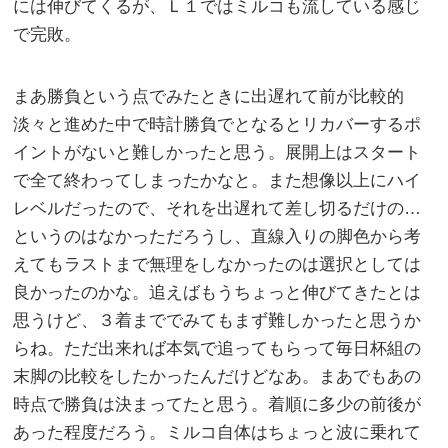
には伸びてくるが、Ｌ１ではミルコも流している感じ
で完敗。
まあ勝負という点でみたときに出遅れて前が比較的
淡々と進めた中で時計勝負でとなるとリカバーするポ
イントがないと難しかったと思う。展開上はスタート
で全て終わってしまったかなと。また想像以上にハイ
レベルだったので、それを出遅れて差し切るだけの…
というのはなかっただろうし、直線入りの脚色から考
えてもラストまで無理をしなかったのは選択としては
良かったのかな。追えばもうちょっと伸びてきたとは
思うけど、３着まででみてもまず難しかったと思うか
らね。ただ出来れば本気で追ってもらって毎日杯組の
末脚の比較をしたかったんだけどなあ。まあでもあの
時点で勝負は決まってたと思う。着順に多少の前後が
あった程度だろう。ミルコ自体はちょっと波に乗れて