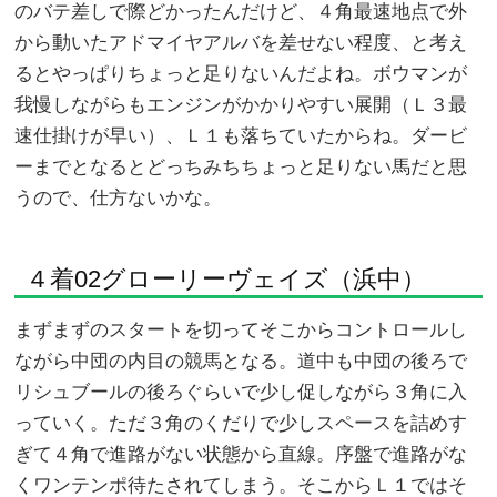
のバテ差しで際どかったんだけど、４角最速地点で外
から動いたアドマイヤアルバを差せない程度、と考え
るとやっぱりちょっと足りないんだよね。ボウマンが
我慢しながらもエンジンがかかりやすい展開（Ｌ３最
速仕掛けが早い）、Ｌ１も落ちていたからね。ダービ
ーまでとなるとどっちみちちょっと足りない馬だと思
うので、仕方ないかな。
４着02グローリーヴェイズ（浜中）
まずまずのスタートを切ってそこからコントロールし
ながら中団の内目の競馬となる。道中も中団の後ろで
リシュブールの後ろぐらいで少し促しながら３角に入
っていく。ただ３角のくだりで少しスペースを詰めす
ぎて４角で進路がない状態から直線。序盤で進路がな
くワンテンポ待たされてしまう。そこからＬ１ではそ