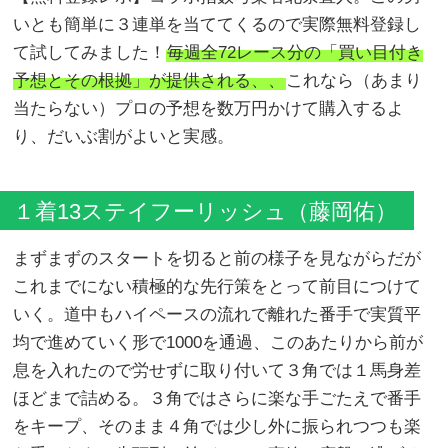
いとも簡単に３連単を当ててくるので実際無料登録し
て試してみました！
毎週全72レース分の「買い目付き
予想とその根拠」が提供される、、
これなら（あまり
当たらない）プロの予想を数万円かけて購入するよ
り、だいぶ割がよいと実感。
１着13ステイフーリッシュ（藤岡佑）
まずまずのスタートを切ると前の様子を見ながらだが
これまでにない積極的な先行策をとって前目につけて
いく。道中もハイペースの流れで離れた番手で実質平
均で進めていく形で1000を通過、このあたりから前が
息を入れたので労せずに取り付いて３角では１馬身差
ほどまで詰める。３角ではさらに楽な手ごたえで番手
をキープ、そのまま４角では少し外に振られつつも楽