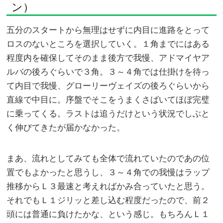
ン）
五分のスタートから無理はせずに内目に進路をとって
ロスのないところを選択していく。１角までにはある
程度内を確保してそのまま後方で我慢、アドマイヤア
ルバの後ろぐらいで３角。３～４角では仕掛けを待っ
て内目で我慢、グローリーヴェイズの後ろぐらいから
直線で中目に。序盤でそこをうまくさばいてほぼ完璧
に乗ってくる。ラストは追うだけという状況でしぶと
く伸びてきたが届かなかった。
まあ、流れとしてみても全体で流れていたのであの位
置でもよかったと思うし、３～４角での我慢はラップ
推移からＬ３最速と考えればかみ合っていたと思う。
それでもＬ１ジリッと差し込む程度だったので、前２
頭には普通に負けたかな、という感じ。もちろんＬ１