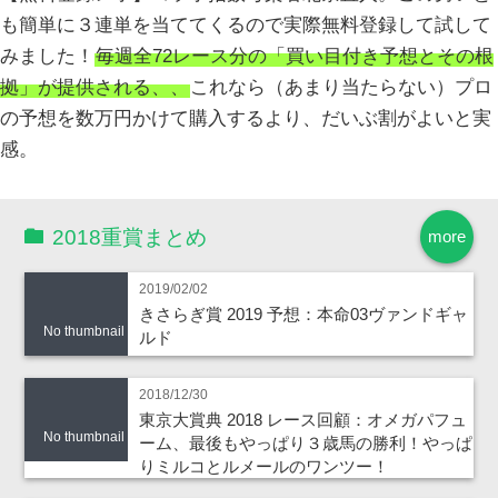
も簡単に３連単を当ててくるので実際無料登録して試して
みました！
毎週全72レース分の「買い目付き予想とその根
拠」が提供される、、
これなら（あまり当たらない）プロ
の予想を数万円かけて購入するより、だいぶ割がよいと実
感。
2018重賞まとめ
more
2019/02/02
きさらぎ賞 2019 予想：本命03ヴァンドギャ
No thumbnail
ルド
2018/12/30
東京大賞典 2018 レース回顧：オメガパフュ
No thumbnail
ーム、最後もやっぱり３歳馬の勝利！やっぱ
りミルコとルメールのワンツー！