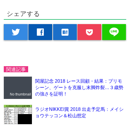
シェアする
line
twitter
facebook
hatenabookmark
関連記事
関屋記念 2018 レース回顧・結果：プリモ
シーン、ゲートを克服し末脚炸裂…３歳勢
の強さを証明！
No thumbnail
ラジオNIKKEI賞 2018 出走予定馬：メイシ
ョウテッコン＆松山想定