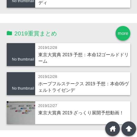
No thumbnail
ディ
2019重賞まとめ
more
2019/12/28
東京大賞典 2019 予想：本命12ゴールドドリ
No thumbnail
ーム
2019/12/28
ホープフルステークス 2019 予想：本命05ヴ
No thumbnail
ェルトライゼンデ
2019/12/27
東京大賞典 2019 ざっくり展開予想動画！
home
arrowup