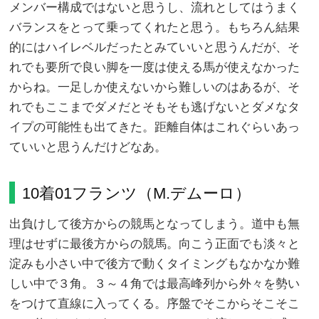
メンバー構成ではないと思うし、流れとしてはうまく
バランスをとって乗ってくれたと思う。もちろん結果
的にはハイレベルだったとみていいと思うんだが、そ
れでも要所で良い脚を一度は使える馬が使えなかった
からね。一足しか使えないから難しいのはあるが、そ
れでもここまでダメだとそもそも逃げないとダメなタ
イプの可能性も出てきた。距離自体はこれぐらいあっ
ていいと思うんだけどなあ。
10着01フランツ（M.デムーロ）
出負けして後方からの競馬となってしまう。道中も無
理はせずに最後方からの競馬。向こう正面でも淡々と
淀みも小さい中で後方で動くタイミングもなかなか難
しい中で３角。３～４角では最高峰列から外々を勢い
をつけて直線に入ってくる。序盤でそこからそこそこ