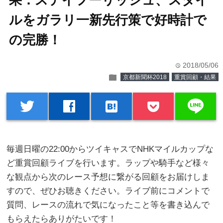
果：ステイフーリッシュ、スタイ
ルをガラリ一新先行策で好時計で
の完勝！
2018/05/06
time
folder
京都新聞杯2018
重賞回顧・結果
line
twitter
facebook
hatenabookmark
毎週日曜の22:00からツイキャスでNHKマイルカップな
ど重賞回顧ライブを行います。ラップや騎手など様々
な観点から次のレース予想に繋がる回顧をお届けしま
すので、ぜひお聴きください。ライブ前にコメントで
質問、レースの流れで気になったこと等を書き込んで
もらえたらありがたいです！