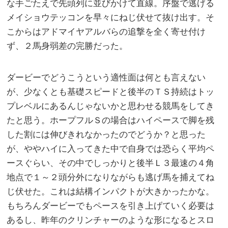
な手ごたえで先頭列に並びかけて直線。序盤で逃げる
メイショウテッコンを早々にねじ伏せて抜け出す。そ
こからはアドマイヤアルバらの追撃を全く寄せ付け
ず、２馬身弱差の完勝だった。
ダービーでどうこうという適性面は何とも言えない
が、少なくとも基礎スピードと後半のＴＳ持続はトッ
プレベルにあるんじゃないかと思わせる競馬をしてき
たと思う。ホープフルＳの場合はハイペースで脚を残
した割には伸びきれなかったのでどうか？と思った
が、ややハイに入ってきた中で自身では恐らく平均ペ
ースぐらい、その中でしっかりと後半Ｌ３最速の４角
地点で１～２頭分外になりながらも逃げ馬を捕えてね
じ伏せた。これは結構インパクトが大きかったかな。
もちろんダービーでもペースを引き上げていく必要は
あるし、昨年のクリンチャーのような形になるとスロ