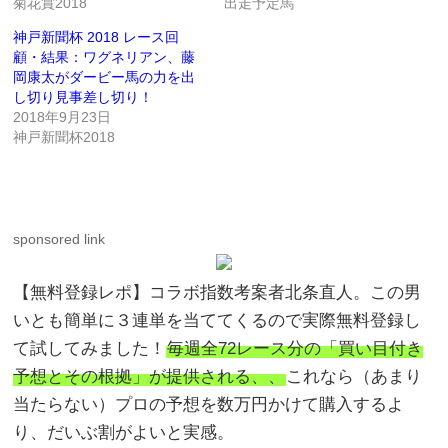
菊花賞2018
出走予定馬
神戸新聞杯 2018 レース回
顧・結果：ワグネリアン、藤
岡康太がダービー馬の力を出
し切り見事差し切り！
2018年9月23日
神戸新聞杯2018
sponsored link
【無料登録レポ】コラボ指数考案者北条直人。この男
いとも簡単に３連単を当ててくるので実際無料登録し
て試してみました！
毎週全72レース分の「買い目付き
予想とその根拠」が提供される、、
これなら（あまり
当たらない）プロの予想を数万円かけて購入するよ
り、だいぶ割がよいと実感。