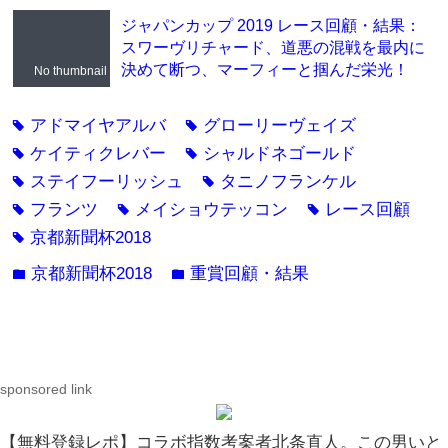
ジャパンカップ 2019 レース回顧・結果：
スワーヴリチャード、道悪の混戦を最内に
決めて断つ、マーフィーと掴んだ栄光！
No thumbnail
アドマイヤアルバ
グローリーヴェイズ
tag
tag
ケイティクレバー
シャルドネゴールド
tag
tag
ステイフーリッシュ
タニノフランケル
tag
tag
フランツ
メイショウテッコン
レース回顧
tag
tag
tag
京都新聞杯2018
tag
京都新聞杯2018
重賞回顧・結果
folder
folder
sponsored link
【無料登録レポ】コラボ指数考案者北条直人。この男いと