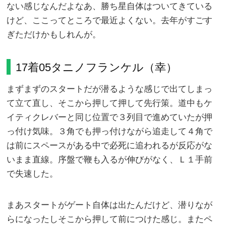
ない感じなんだよなあ、勝ち星自体はついてきている
けど、ここってところで最近よくない。去年がすごす
ぎただけかもしれんが。
17着05タニノフランケル（幸）
まずまずのスタートだが潜るような感じで出てしまっ
て立て直し、そこから押して押して先行策。道中もケ
イティクレバーと同じ位置で３列目で進めていたが押
っ付け気味。３角でも押っ付けながら追走して４角で
は前にスペースがある中で必死に追われるが反応がな
いまま直線。序盤で鞭も入るが伸びがなく、Ｌ１手前
で失速した。
まあスタートがゲート自体は出たんだけど、潜りなが
らになったしそこから押して前につけた感じ。またペ