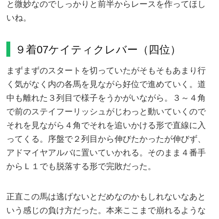
と微妙なのでしっかりと前半からレースを作ってほし
いね。
９着07ケイティクレバー（四位）
まずまずのスタートを切っていたがそもそもあまり行
く気がなく内の各馬を見ながら好位で進めていく。道
中も離れた３列目で様子をうかがいながら。３～４角
で前のステイフーリッシュがじわっと動いていくので
それを見ながら４角でそれを追いかける形で直線に入
ってくる。序盤で２列目から伸びたかったが伸びず、
アドマイヤアルバに置いていかれる。そのまま４番手
からＬ１でも脱落する形で完敗だった。
正直この馬は逃げないとだめなのかもしれないなあと
いう感じの負け方だった。本来ここまで崩れるような