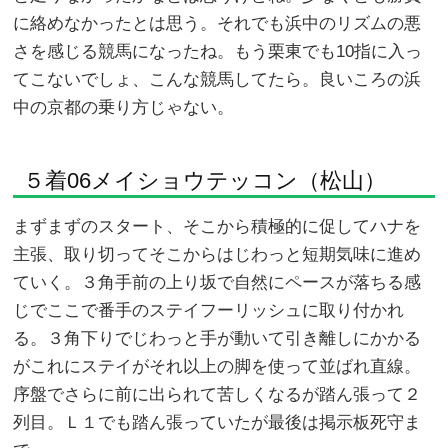
に絡めなかったとは思う。それでも浜中のリズムの悪
さを感じる競馬になったね。もう栗東でも10指に入っ
てこないでしょ、こんな競馬してたら。良いころの浜
中の京都の乗り方じゃない。
５着06メイショウテッコン（松山）
まずまずのスタート、そこから積極的に促してハナを
主張、取り切ってそこからはじわっと短期気味に進め
ていく。３角手前の上り坂で自然にペースが落ちる感
じでここで番手のステイフーリッシュに取り付かれ
る。３角下りでじわっと手が動いて引き離しにかかる
がこれにステイがそれ以上の脚を使って並ばれ直線。
序盤でさらに前に出られて苦しくなるが踏ん張って２
列目。Ｌ１でも踏ん張っていたが最後は掲示板死守ま