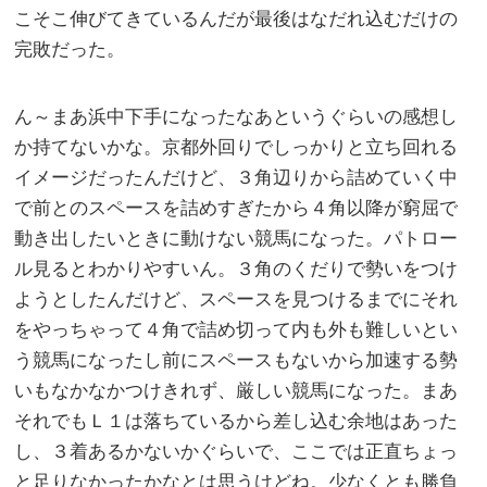
こそこ伸びてきているんだが最後はなだれ込むだけの
完敗だった。
ん～まあ浜中下手になったなあというぐらいの感想し
か持てないかな。京都外回りでしっかりと立ち回れる
イメージだったんだけど、３角辺りから詰めていく中
で前とのスペースを詰めすぎたから４角以降が窮屈で
動き出したいときに動けない競馬になった。パトロー
ル見るとわかりやすいん。３角のくだりで勢いをつけ
ようとしたんだけど、スペースを見つけるまでにそれ
をやっちゃって４角で詰め切って内も外も難しいとい
う競馬になったし前にスペースもないから加速する勢
いもなかなかつけきれず、厳しい競馬になった。まあ
それでもＬ１は落ちているから差し込む余地はあった
し、３着あるかないかぐらいで、ここでは正直ちょっ
と足りなかったかなとは思うけどね。少なくとも勝負