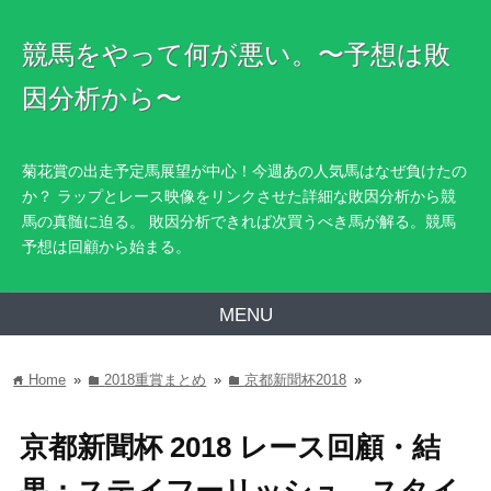
競馬をやって何が悪い。〜予想は敗
因分析から〜
菊花賞の出走予定馬展望が中心！今週あの人気馬はなぜ負けたの
か？ ラップとレース映像をリンクさせた詳細な敗因分析から競
馬の真髄に迫る。 敗因分析できれば次買うべき馬が解る。競馬
予想は回顧から始まる。
MENU
Home
»
2018重賞まとめ
»
京都新聞杯2018
»
home
folder
folder
京都新聞杯 2018 レース回顧・結