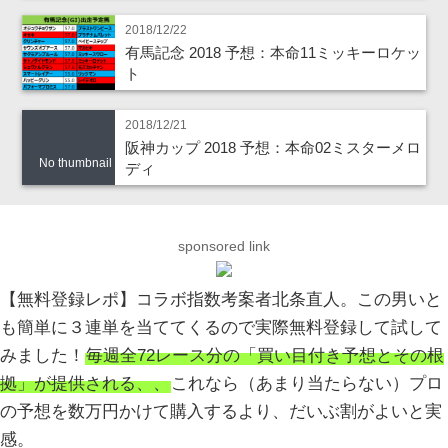
2018/12/22
有馬記念 2018 予想：本命11ミッキーロケッ
ト
2018/12/21
阪神カップ 2018 予想：本命02ミスターメロ
No thumbnail
ディ
sponsored link
【無料登録レポ】コラボ指数考案者北条直人。この男いと
も簡単に３連単を当ててくるので実際無料登録して試して
みました！
毎週全72レース分の「買い目付き予想とその根
拠」が提供される、、
これなら（あまり当たらない）プロ
の予想を数万円かけて購入するより、だいぶ割がよいと実
感。