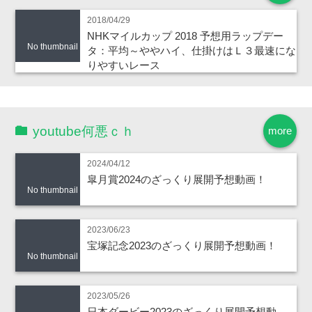
2018/04/29
NHKマイルカップ 2018 予想用ラップデー
No thumbnail
タ：平均～ややハイ、仕掛けはＬ３最速にな
りやすいレース
youtube何悪ｃｈ
more
2024/04/12
皐月賞2024のざっくり展開予想動画！
No thumbnail
2023/06/23
宝塚記念2023のざっくり展開予想動画！
No thumbnail
2023/05/26
日本ダービー2023のざっくり展開予想動