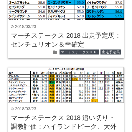
2018/03/23
time
マーチステークス 2018 出走予定馬：
センチュリオン＆幸確定
folder
マーチステークス2018
出走予定馬
2018/03/23
time
マーチステークス 2018 追い切り・
調教評価：ハイランドピーク、大外