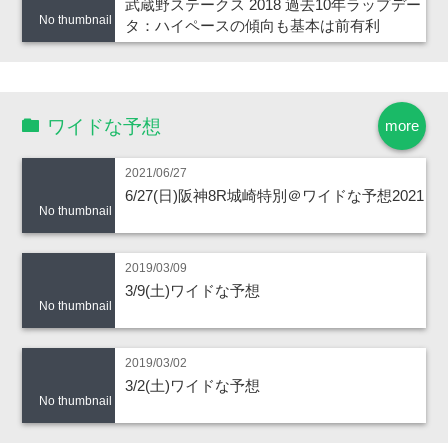
武蔵野ステークス 2018 過去10年ラップデー
No thumbnail
タ：ハイペースの傾向も基本は前有利
ワイドな予想
more
2021/06/27
6/27(日)阪神8R城崎特別＠ワイドな予想2021
No thumbnail
2019/03/09
3/9(土)ワイドな予想
No thumbnail
2019/03/02
3/2(土)ワイドな予想
No thumbnail