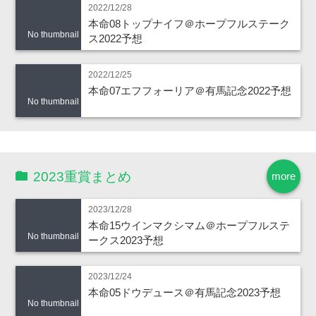
2022/12/28
本命08トップナイフ＠ホープフルステーク
No thumbnail
ス2022予想
2022/12/25
本命07エフフォーリア＠有馬記念2022予想
No thumbnail
2023重賞まとめ
more
2023/12/28
本命15ウインマクシマム＠ホープフルステ
No thumbnail
ークス2023予想
2023/12/24
本命05ドウデュース＠有馬記念2023予想
No thumbnail