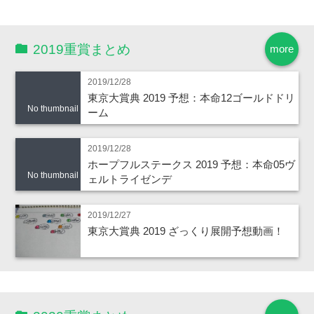
2019重賞まとめ
more
2019/12/28
東京大賞典 2019 予想：本命12ゴールドドリ
No thumbnail
ーム
2019/12/28
ホープフルステークス 2019 予想：本命05ヴ
No thumbnail
ェルトライゼンデ
2019/12/27
東京大賞典 2019 ざっくり展開予想動画！