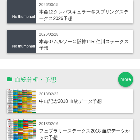
2026/03/15
本命12クレパスキュラー＠スプリングステ
No thumbnail
ークス2026予想
2026/02/28
本命07ムルソー＠阪神11R 仁川ステークス
No thumbnail
予想
血統分析・予想
more
2018/02/22
中山記念2018 血統データ予想
2018/02/16
フェブラリーステークス2018 血統データか
らの予想