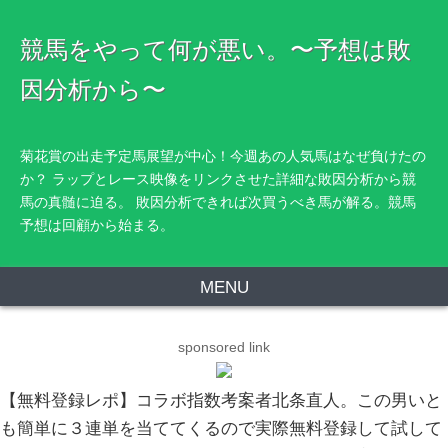
競馬をやって何が悪い。〜予想は敗
因分析から〜
菊花賞の出走予定馬展望が中心！今週あの人気馬はなぜ負けたの
か？ ラップとレース映像をリンクさせた詳細な敗因分析から競
馬の真髄に迫る。 敗因分析できれば次買うべき馬が解る。競馬
予想は回顧から始まる。
MENU
sponsored link
【無料登録レポ】コラボ指数考案者北条直人。この男いと
も簡単に３連単を当ててくるので実際無料登録して試して