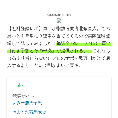
sponsored link
【無料登録レポ】コラボ指数考案者北条直人。この
男いとも簡単に３連単を当ててくるので実際無料登
録して試してみました！
毎週全72レース分の「買い
目付き予想とその根拠」が提供される、、
これなら
（あまり当たらない）プロの予想を数万円かけて購
入するより、だいぶ割がよいと実感。
Links
競馬サイト
あみー競馬予想
きまぐれ競馬note