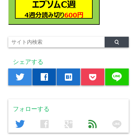
シェアする
line
twitter
facebook
hatenabookmark
フォローする
line
twitter
facebook
google
feed