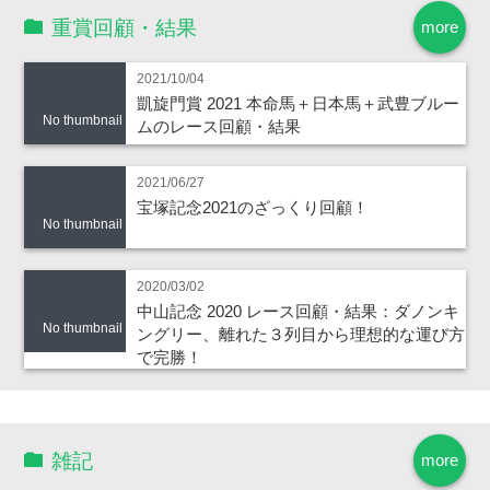
重賞回顧・結果
more
2021/10/04
凱旋門賞 2021 本命馬＋日本馬＋武豊ブルー
No thumbnail
ムのレース回顧・結果
2021/06/27
宝塚記念2021のざっくり回顧！
No thumbnail
2020/03/02
中山記念 2020 レース回顧・結果：ダノンキ
No thumbnail
ングリー、離れた３列目から理想的な運び方
で完勝！
雑記
more