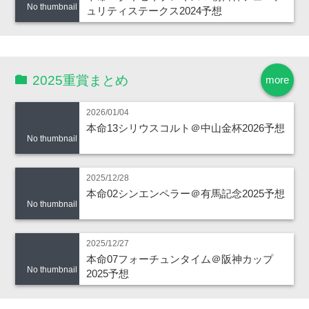
No thumbnail
ュリティステークス2024予想
2025重賞まとめ
more
2026/01/04
本命13シリウスコルト＠中山金杯2026予想
No thumbnail
2025/12/28
本命02シンエンペラー＠有馬記念2025予想
No thumbnail
2025/12/27
本命07フォーチュンタイム＠阪神カップ
No thumbnail
2025予想