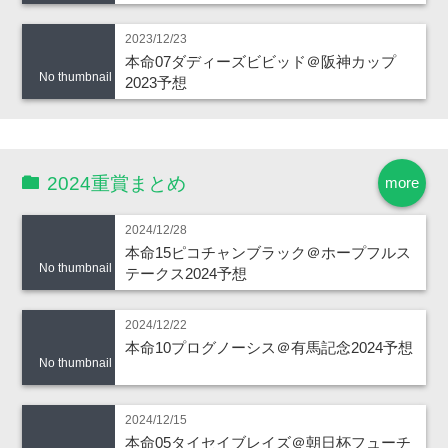
2023/12/23
本命07ダディーズビビッド＠阪神カップ
No thumbnail
2023予想
2024重賞まとめ
more
2024/12/28
本命15ピコチャンブラック＠ホープフルス
No thumbnail
テークス2024予想
2024/12/22
本命10プログノーシス＠有馬記念2024予想
No thumbnail
2024/12/15
本命05タイセイブレイズ＠朝日杯フューチ