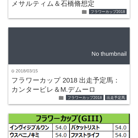
メサルティム＆石橋脩想定
folder
フラワーカップ2018
No thumbnail
2018/03/15
time
フラワーカップ 2018 出走予定馬：
カンタービレ＆M.デムーロ
folder
フラワーカップ2018
出走予定馬