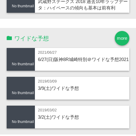
武蔵野ステークス 2018 過去10年ラップデー
No thumbnail
タ：ハイペースの傾向も基本は前有利
ワイドな予想
more
2021/06/27
6/27(日)阪神8R城崎特別＠ワイドな予想2021
No thumbnail
2019/03/09
3/9(土)ワイドな予想
No thumbnail
2019/03/02
3/2(土)ワイドな予想
No thumbnail