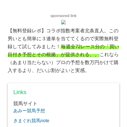
sponsored link
【無料登録レポ】コラボ指数考案者北条直人。この
男いとも簡単に３連単を当ててくるので実際無料登
録して試してみました！
毎週全72レース分の「買い
目付き予想とその根拠」が提供される、、
これなら
（あまり当たらない）プロの予想を数万円かけて購
入するより、だいぶ割がよいと実感。
Links
競馬サイト
あみー競馬予想
きまぐれ競馬note