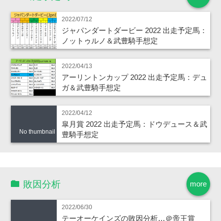
2022/07/12
ジャパンダートダービー 2022 出走予定馬：
ノットゥルノ＆武豊騎手想定
2022/04/13
アーリントンカップ 2022 出走予定馬：デュ
ガ＆武豊騎手想定
2022/04/12
皐月賞 2022 出走予定馬：ドウデュース＆武
No thumbnail
豊騎手想定
敗因分析
more
2022/06/30
テーオーケインズの敗因分析…＠帝王賞