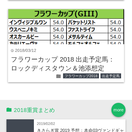
2018/03/12
time
フラワーカップ 2018 出走予定馬：
ロックディスタウン＆池添想定
folder
フラワーカップ2018
出走予定馬
2018重賞まとめ
more
2019/02/02
きさらぎ賞 2019 予想：本命03ヴァンドギャ