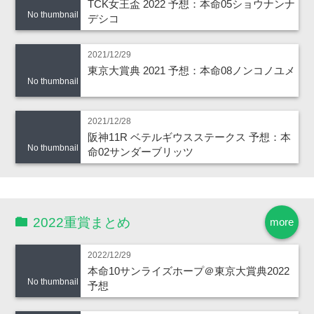
TCK女王盃 2022 予想：本命05ショウナンナ
No thumbnail
デシコ
2021/12/29
東京大賞典 2021 予想：本命08ノンコノユメ
No thumbnail
2021/12/28
阪神11R ベテルギウスステークス 予想：本
No thumbnail
命02サンダーブリッツ
2022重賞まとめ
more
2022/12/29
本命10サンライズホープ＠東京大賞典2022
No thumbnail
予想