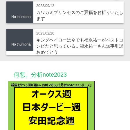
2023/09/12
カワカミプリンセスのご冥福をお祈りいたし
No thumbnail
ます
2023/02/26
キングヘイローは今でも福永祐一がベストコ
No thumbnail
ンビだと思っている…福永祐一さん無事引退
おめでとう
何悪。分析note2023