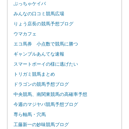
ぶっちゃケイバ
みんなの口コミ競馬広場
りょう店長の競馬予想ブログ
ウマカフェ
エコ馬券 小点数で競馬に勝つ
ギャンブルあんてな速報
スマートボーイの様に逃げたい
トリガミ競馬まとめ
ドラゴンの競馬予想ブログ
中央競馬、南関東競馬の高確率予想
今週のマジヤバ競馬予想ブログ
専ら軸馬・穴馬
工藤新一の妙味競馬ブログ