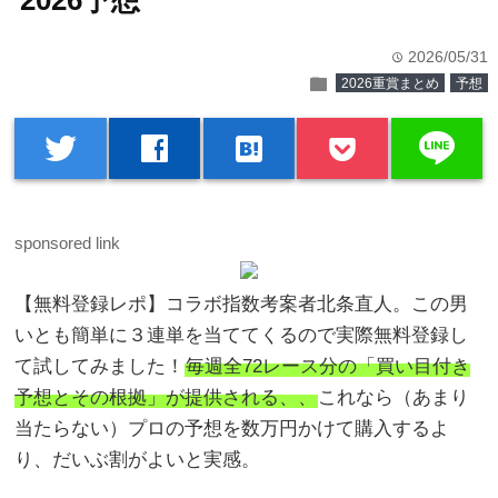
2026予想
2026/05/31
time
folder
2026重賞まとめ
予想
line
twitter
facebook
hatenabookmark
sponsored link
【無料登録レポ】コラボ指数考案者北条直人。この男
いとも簡単に３連単を当ててくるので実際無料登録し
て試してみました！
毎週全72レース分の「買い目付き
予想とその根拠」が提供される、、
これなら（あまり
当たらない）プロの予想を数万円かけて購入するよ
り、だいぶ割がよいと実感。