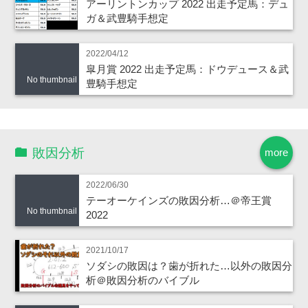
アーリントンカップ 2022 出走予定馬：デュ
ガ＆武豊騎手想定
2022/04/12
皐月賞 2022 出走予定馬：ドウデュース＆武
No thumbnail
豊騎手想定
敗因分析
more
2022/06/30
テーオーケインズの敗因分析…＠帝王賞
No thumbnail
2022
2021/10/17
ソダシの敗因は？歯が折れた…以外の敗因分
析＠敗因分析のバイブル