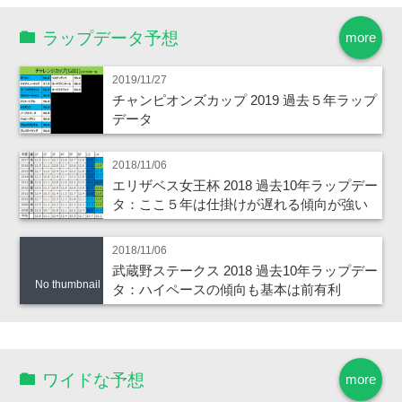
ラップデータ予想
more
2019/11/27
チャンピオンズカップ 2019 過去５年ラップ
データ
2018/11/06
エリザベス女王杯 2018 過去10年ラップデー
タ：ここ５年は仕掛けが遅れる傾向が強い
2018/11/06
武蔵野ステークス 2018 過去10年ラップデー
No thumbnail
タ：ハイペースの傾向も基本は前有利
ワイドな予想
more