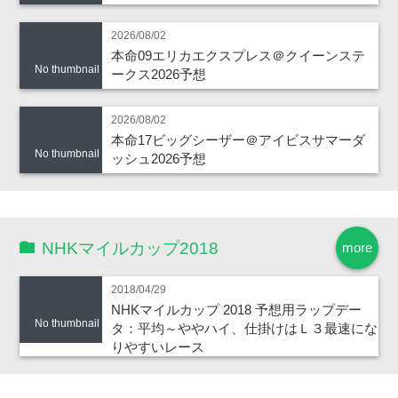
2026/08/02
本命09エリカエクスプレス＠クイーンステ
No thumbnail
ークス2026予想
2026/08/02
本命17ビッグシーザー＠アイビスサマーダ
No thumbnail
ッシュ2026予想
NHKマイルカップ2018
more
2018/04/29
NHKマイルカップ 2018 予想用ラップデー
No thumbnail
タ：平均～ややハイ、仕掛けはＬ３最速にな
りやすいレース