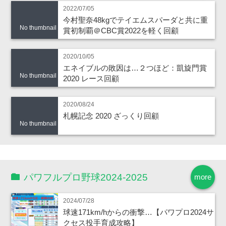
2022/07/05
今村聖奈48kgでテイエムスパーダと共に重
No thumbnail
賞初制覇＠CBC賞2022を軽く回顧
2020/10/05
エネイブルの敗因は…２つほど：凱旋門賞
No thumbnail
2020 レース回顧
2020/08/24
札幌記念 2020 ざっくり回顧
No thumbnail
パワフルプロ野球2024-2025
more
2024/07/28
球速171km/hからの衝撃…【パワプロ2024サ
クセス投手育成攻略】