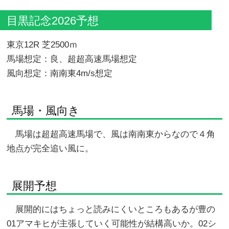
目黒記念2026予想
東京12R 芝2500ｍ
馬場想定：良、超超高速馬場想定
風向想定：南南東4m/s想定
馬場・風向き
馬場は超超高速馬場で、風は南南東からなので４角
地点が完全追い風に。
展開予想
展開的にはちょっと読みにくいところもあるが豊の
01アマキヒが主張していく可能性が結構高いか。02シ