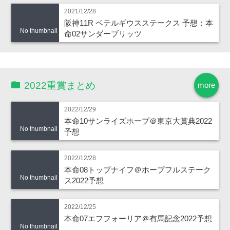
2021/12/28
阪神11R ベテルギウスステークス 予想：本
No thumbnail
命02サンダーブリッツ
2022重賞まとめ
more
2022/12/29
本命10サンライズホープ＠東京大賞典2022
No thumbnail
予想
2022/12/28
本命08トップナイフ＠ホープフルステーク
No thumbnail
ス2022予想
2022/12/25
本命07エフフォーリア＠有馬記念2022予想
No thumbnail