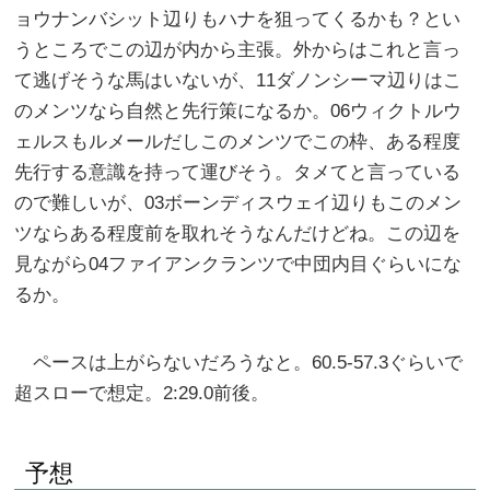
ョウナンバシット辺りもハナを狙ってくるかも？とい
うところでこの辺が内から主張。外からはこれと言っ
て逃げそうな馬はいないが、11ダノンシーマ辺りはこ
のメンツなら自然と先行策になるか。06ウィクトルウ
ェルスもルメールだしこのメンツでこの枠、ある程度
先行する意識を持って運びそう。タメてと言っている
ので難しいが、03ボーンディスウェイ辺りもこのメン
ツならある程度前を取れそうなんだけどね。この辺を
見ながら04ファイアンクランツで中団内目ぐらいにな
るか。
ペースは上がらないだろうなと。60.5-57.3ぐらいで
超スローで想定。2:29.0前後。
予想