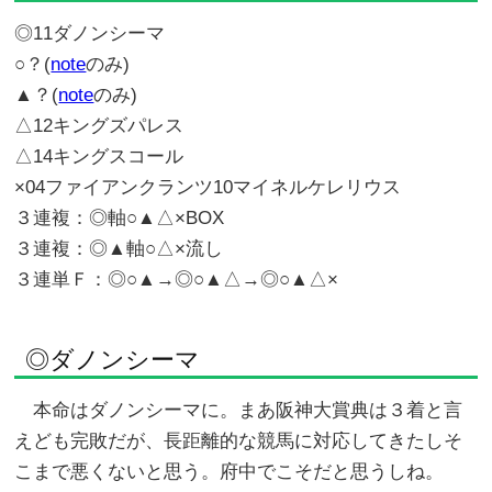
◎11ダノンシーマ
○？(
note
のみ)
▲？(
note
のみ)
△12キングズパレス
△14キングスコール
×04ファイアンクランツ10マイネルケレリウス
３連複：◎軸○▲△×BOX
３連複：◎▲軸○△×流し
３連単Ｆ：◎○▲→◎○▲△→◎○▲△×
◎ダノンシーマ
本命はダノンシーマに。まあ阪神大賞典は３着と言
えども完敗だが、長距離的な競馬に対応してきたしそ
こまで悪くないと思う。府中でこそだと思うしね。