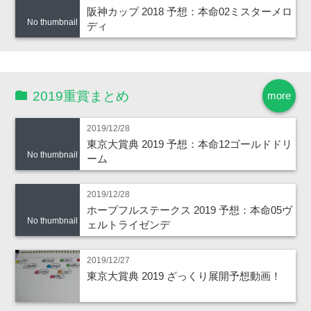
阪神カップ 2018 予想：本命02ミスターメロ
No thumbnail
ディ
2019重賞まとめ
more
2019/12/28
東京大賞典 2019 予想：本命12ゴールドドリ
No thumbnail
ーム
2019/12/28
ホープフルステークス 2019 予想：本命05ヴ
No thumbnail
ェルトライゼンデ
2019/12/27
東京大賞典 2019 ざっくり展開予想動画！