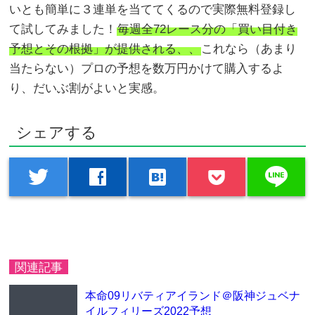
いとも簡単に３連単を当ててくるので実際無料登録し
て試してみました！
毎週全72レース分の「買い目付き
予想とその根拠」が提供される、、
これなら（あまり
当たらない）プロの予想を数万円かけて購入するよ
り、だいぶ割がよいと実感。
シェアする
line
twitter
facebook
hatenabookmark
関連記事
本命09リバティアイランド＠阪神ジュベナ
イルフィリーズ2022予想