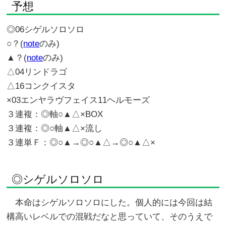
予想
◎06シゲルソロソロ
○？(
note
のみ)
▲？(
note
のみ)
△04リンドラゴ
△16コンクイスタ
×03エンヤラヴフェイス11ヘルモーズ
３連複：◎軸○▲△×BOX
３連複：◎○軸▲△×流し
３連単Ｆ：◎○▲→◎○▲△→◎○▲△×
◎シゲルソロソロ
本命はシゲルソロソロにした。個人的には今回は結
構高いレベルでの混戦だなと思っていて、そのうえで