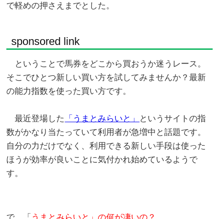
で軽めの押さえまでとした。
sponsored link
ということで馬券をどこから買おうか迷うレース。
そこでひとつ新しい買い方を試してみませんか？最新
の能力指数を使った買い方です。
最近登場した
「うまとみらいと」
というサイトの指
数がかなり当たっていて利用者が急増中と話題です。
自分の力だけでなく、利用できる新しい手段は使った
ほうが効率が良いことに気付かれ始めているようで
す。
で、「
うまとみらいと」の何が凄いの？