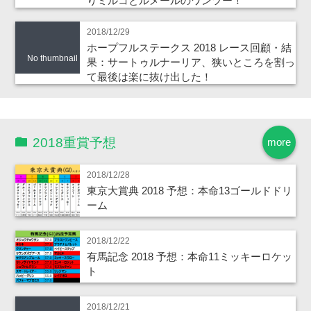
りミルコとルメールのワンツー！
2018/12/29
ホープフルステークス 2018 レース回顧・結
No thumbnail
果：サートゥルナーリア、狭いところを割っ
て最後は楽に抜け出した！
2018重賞予想
more
2018/12/28
東京大賞典 2018 予想：本命13ゴールドドリ
ーム
2018/12/22
有馬記念 2018 予想：本命11ミッキーロケッ
ト
2018/12/21