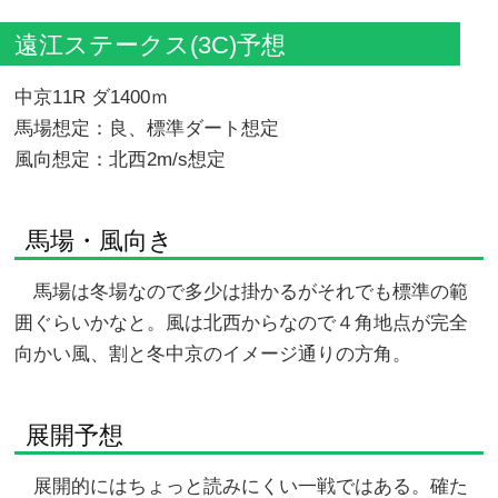
遠江ステークス(3C)予想
中京11R ダ1400ｍ
馬場想定：良、標準ダート想定
風向想定：北西2m/s想定
馬場・風向き
馬場は冬場なので多少は掛かるがそれでも標準の範
囲ぐらいかなと。風は北西からなので４角地点が完全
向かい風、割と冬中京のイメージ通りの方角。
展開予想
展開的にはちょっと読みにくい一戦ではある。確た