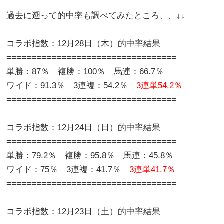
過去に遡って的中率も調べてみたところ、、↓↓
コラボ指数：12月28日（木）的中率結果
==================================
単勝：87％ 複勝：100％ 馬連：66.7％
ワイド：91.3％ 3連複：54.2％
3連単54.2％
==================================
コラボ指数：12月24日（日）的中率結果
==================================
単勝：79.2％ 複勝：95.8％ 馬連：45.8％
ワイド：75％ 3連複：41.7％
3連単41.7％
==================================
コラボ指数：12月23日（土）的中率結果