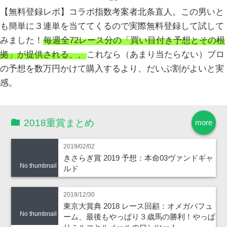
【無料登録レポ】コラボ指数考案者北条直人。この男いと
も簡単に３連単を当ててくるので実際無料登録して試して
みました！
毎週全72レース分の「買い目付き予想とその根
拠」が提供される、、
これなら（あまり当たらない）プロ
の予想を数万円かけて購入するより、だいぶ割がよいと実
感。
2018重賞まとめ
more
2019/02/02
きさらぎ賞 2019 予想：本命03ヴァンドギャ
No thumbnail
ルド
2018/12/30
東京大賞典 2018 レース回顧：オメガパフュ
No thumbnail
ーム、最後もやっぱり３歳馬の勝利！やっぱ