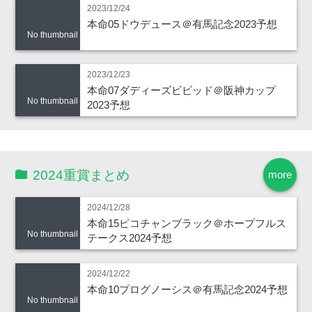
2023/12/24
本命05ドウデュース＠有馬記念2023予想
No thumbnail
2023/12/23
本命07ダディーズビビッド＠阪神カップ
No thumbnail
2023予想
2024重賞まとめ
more
2024/12/28
本命15ピコチャンブラック＠ホープフルス
No thumbnail
テークス2024予想
2024/12/22
本命10プログノーシス＠有馬記念2024予想
No thumbnail