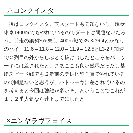
△コンクイスタ
後はコンクイスタ。芝スタートも問題ないし、現状
東京1400ｍでもやれているのでダートは問題ないだろ
う。前走の銀嶺Sが東京1400ｍ戦で35.3-36.4とかなり
のハイ、11.6 – 11.8 – 12.0 – 11.9 – 12.5とL3-2再加速
で２列目の外からしぶとく抜け出したところをバトゥ
ーキには差されたと。まあここも良い競馬だったし基
礎スピード戦でも２走前のテレビ静岡賞でやれている
ので問題ないと思うが、バトゥーキに差されているの
を考えると今回は強敵が多いぞ、ということでこれが
１，２番人気なら連下までにしたと。
×エンヤラヴフェイス