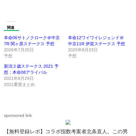
関連
本命06サトノクローク＠中京
本命12ワイワイレジェンド＠
7R 関ヶ原ステークス 予想
中京11R 伊賀ステークス 予想
2026年7月25日
2025年8月23日
予想
予想
新潟２歳ステークス 2021 予
想：本命08アライバル
2021年8月29日
2021重賞まとめ
sponsored link
【無料登録レポ】コラボ指数考案者北条直人。この男