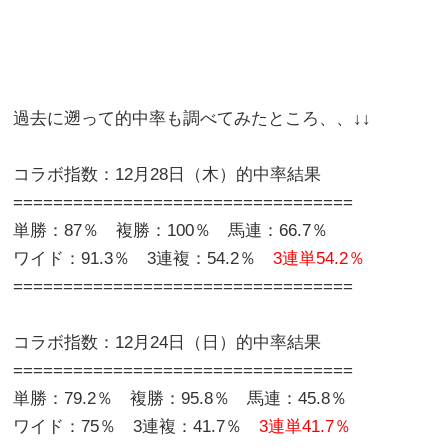
過去に遡って的中率も調べてみたところ、、↓↓
コラボ指数：12月28日（木）的中率結果
==================================
単勝：87％ 複勝：100％ 馬連：66.7％
ワイド：91.3％ 3連複：54.2％
3連単54.2％
==================================
コラボ指数：12月24日（日）的中率結果
==================================
単勝：79.2％ 複勝：95.8％ 馬連：45.8％
ワイド：75％ 3連複：41.7％
3連単41.7％