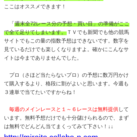
ここはオススメできます！
「
週末全72レース分の予想・買い目」の準備がここ
で全て足りてしまいます。
ＴＶでも新聞でも他の競馬
サイトでもこの量の指数予想はできないです。数字を
見ているだけでも楽しくなりますよ。確かにこんなサ
イトは今までありませんでした。
プロ（さほど当たらないプロ）の予想に数万円かけ
て購入するより、格段に割がよいと思います。今週も
３連単で当てたいですからね！
毎週のメインレースと１～６レースは無料提供
して
います。無料予想だけでも十分儲けられるので、まず
は無料でどんどん当てまくってみて下さい！↓↓