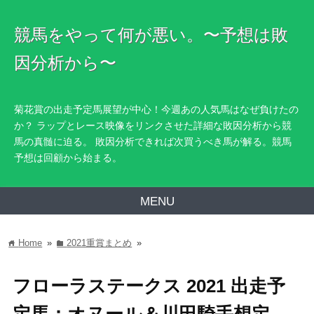
競馬をやって何が悪い。〜予想は敗
因分析から〜
菊花賞の出走予定馬展望が中心！今週あの人気馬はなぜ負けたの
か？ ラップとレース映像をリンクさせた詳細な敗因分析から競
馬の真髄に迫る。 敗因分析できれば次買うべき馬が解る。競馬
予想は回顧から始まる。
MENU
Home
»
2021重賞まとめ
»
home
folder
フローラステークス 2021 出走予