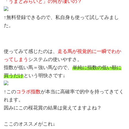
「
うまとみらいと」の何が凄いの？
↑無料登録できるので、私自身も使って試してみまし
た。
使ってみて感じたのは、
走る馬が視覚的に一瞬でわか
ってしまう
システムの使いやすさ。
指数が低い馬＝強い馬なので、
単純に指数の低い順に
買うだけ
という明快さです↓
↑この
コラボ指数
が本当に高確率で的中を持ってきてく
れます。
因みにこの桜花賞の結果は覚えてますよね？
ここのオススメがこれ↓