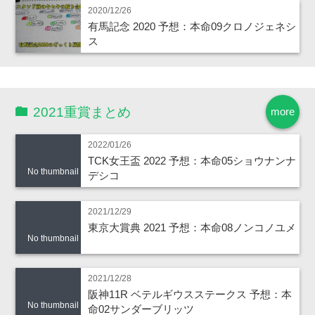
2020/12/26
有馬記念 2020 予想：本命09クロノジェネシ
ス
2021重賞まとめ
more
2022/01/26
TCK女王盃 2022 予想：本命05ショウナンナ
No thumbnail
デシコ
2021/12/29
東京大賞典 2021 予想：本命08ノンコノユメ
No thumbnail
2021/12/28
阪神11R ベテルギウスステークス 予想：本
No thumbnail
命02サンダーブリッツ