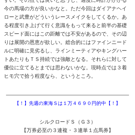
すい。その点では良いと思うし、適度に時計がかかる
今の馬場の方が良いかなと。ただ今回はダイアナヘイ
ローと武豊がどういうレースメイクをしてくるか。あ
る程度引き上げて行く意識をもって来ると前半の基礎
スピード面にはこの距離では不安があるので、その辺
りは展開の恩恵が欲しい。総合的にはファインニード
ルに明確に見劣るし、ラインミーティアやキングハー
トあたりもＴＳ持続では強敵となる。それらに対して
優位に立てるとまでは思わないかな。現時点では３着
ヒモ穴で拾う程度なら、というところ。
――――――――――――――――――――――――
【！】先週の東海Ｓは１万４６９０円的中【！】
シルクロードＳ（Ｇ３）
【万券必至の３連複・３連単１点馬券】