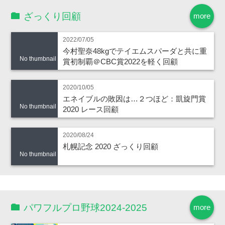
ざっくり回顧
more
2022/07/05
今村聖奈48kgでテイエムスパーダと共に重
No thumbnail
賞初制覇＠CBC賞2022を軽く回顧
2020/10/05
エネイブルの敗因は…２つほど：凱旋門賞
No thumbnail
2020 レース回顧
2020/08/24
札幌記念 2020 ざっくり回顧
No thumbnail
パワフルプロ野球2024-2025
more