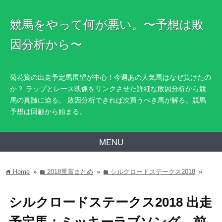
競馬をやって何が悪い。〜予想は敗
因分析から〜
菊花賞の出走予定馬展望が中心！今週あの人気馬はなぜ負けたの
か？ ラップとレース映像をリンクさせた詳細な敗因分析から競
馬の真髄に迫る。 敗因分析できれば次買うべき馬が解る。競馬
予想は回顧から始まる。
MENU
Home
»
2018重賞まとめ
»
シルクロードステークス2018
»
home
folder
folder
シルクロードステークス2018 出走