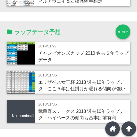
ィルアウェイ＆石橋脩騎手想定
ラップデータ予想
more
2019/11/27
チャンピオンズカップ 2019 過去５年ラップ
データ
2018/11/06
エリザベス女王杯 2018 過去10年ラップデー
タ：ここ５年は仕掛けが遅れる傾向が強い
2018/11/06
武蔵野ステークス 2018 過去10年ラップデー
No thumbnail
タ：ハイペースの傾向も基本は前有利
home
arrowup