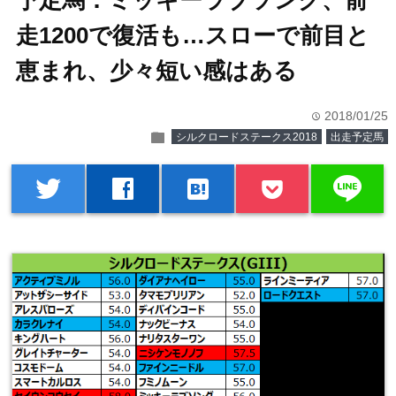
予定馬：ミッキーラブソング、前
走1200で復活も…スローで前目と
恵まれ、少々短い感はある
2018/01/25
time
folder
シルクロードステークス2018
出走予定馬
line
twitter
facebook
hatenabookmark