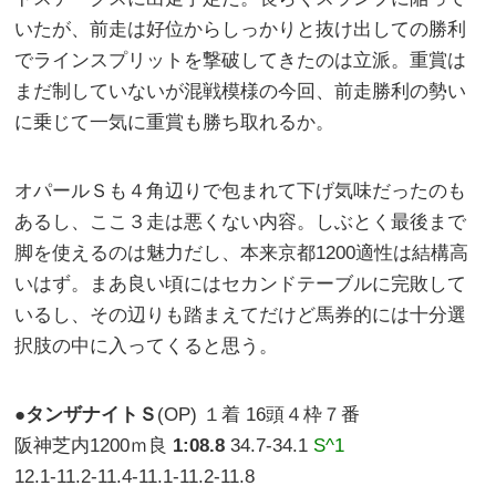
いたが、前走は好位からしっかりと抜け出しての勝利
でラインスプリットを撃破してきたのは立派。重賞は
まだ制していないが混戦模様の今回、前走勝利の勢い
に乗じて一気に重賞も勝ち取れるか。
オパールＳも４角辺りで包まれて下げ気味だったのも
あるし、ここ３走は悪くない内容。しぶとく最後まで
脚を使えるのは魅力だし、本来京都1200適性は結構高
いはず。まあ良い頃にはセカンドテーブルに完敗して
いるし、その辺りも踏まえてだけど馬券的には十分選
択肢の中に入ってくると思う。
●
タンザナイトＳ
(OP) １着 16頭４枠７番
阪神芝内1200ｍ良
1:08.8
34.7-34.1
S^1
12.1-11.2-11.4-11.1-11.2-11.8