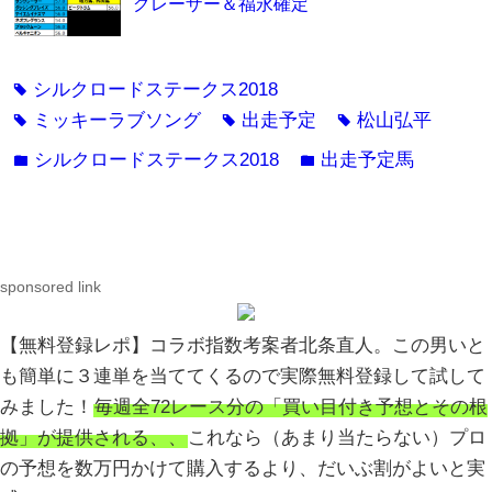
グレーザー＆福永確定
シルクロードステークス2018
tag
ミッキーラブソング
出走予定
松山弘平
tag
tag
tag
シルクロードステークス2018
出走予定馬
folder
folder
sponsored link
【無料登録レポ】コラボ指数考案者北条直人。この男いと
も簡単に３連単を当ててくるので実際無料登録して試して
みました！
毎週全72レース分の「買い目付き予想とその根
拠」が提供される、、
これなら（あまり当たらない）プロ
の予想を数万円かけて購入するより、だいぶ割がよいと実