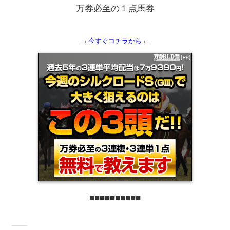
万券必至の１点馬券
→
←
今すぐコチラから
■■■■■■■■■■