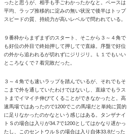
ったと思うが、相手も手ごわかったかなと。ペースは
平均、ラップ推移的に淀みの無い状況で後半はトップ
スピードの質、持続力が高いレベルで問われている。
９番枠からまずまずのスタート、そこから３～４角で
も好位の外目で終始押して押してで直線。序盤で好位
の外から追われるが切れずにジリジリ。Ｌ１でもいい
ところなくで７着完敗だった。
３～４角でも速いラップを踏んでいるが、それでもそ
こまで外を通していたわけではないし、直線でもラス
トまでイマイチ伸びてくることができなかったと。高
速馬場ではあったので1200でこの馬場だと単純に質的
に足りなかったのかなという感じはある。タンザナイ
トＳの場合は入りが34.7で1200としてはかなり遅かっ
たし、このセントウルＳの場合は入り自体33.8だった