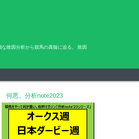
細な敗因分析から競馬の真髄に迫る。 敗因
何悪。分析note2023