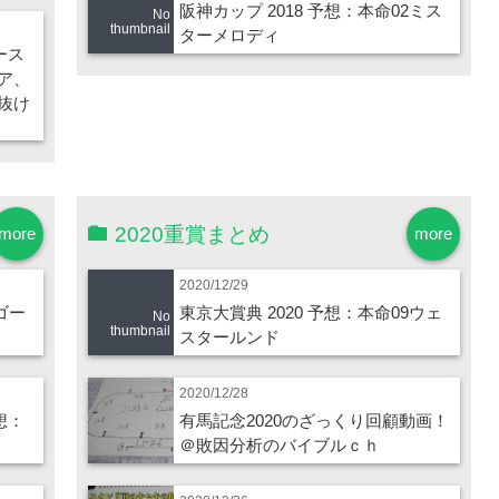
阪神カップ 2018 予想：本命02ミス
No
thumbnail
ターメロディ
ース
ア、
抜け
2020重賞まとめ
more
more
2020/12/29
ゴー
東京大賞典 2020 予想：本命09ウェ
No
thumbnail
スタールンド
2020/12/28
想：
有馬記念2020のざっくり回顧動画！
＠敗因分析のバイブルｃｈ