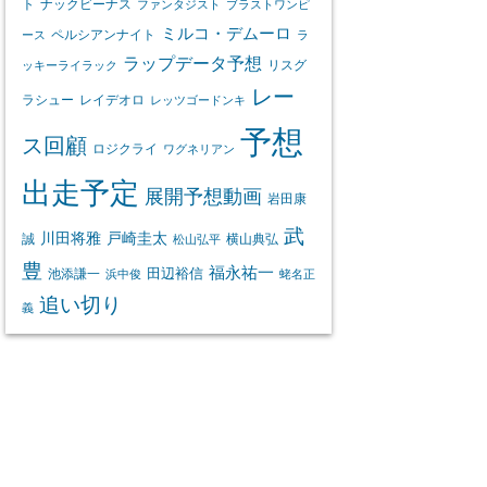
ナックビーナス
ト
ファンタジスト
ブラストワンピ
ミルコ・デムーロ
ペルシアンナイト
ース
ラ
ラップデータ予想
リスグ
ッキーライラック
レー
ラシュー
レイデオロ
レッツゴードンキ
予想
ス回顧
ロジクライ
ワグネリアン
出走予定
展開予想動画
岩田康
武
川田将雅
戸崎圭太
誠
横山典弘
松山弘平
豊
福永祐一
田辺裕信
池添謙一
浜中俊
蛯名正
追い切り
義