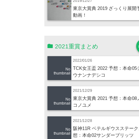
2019/12/27
東京大賞典 2019 ざっくり展開
動画！
2021重賞まとめ
2022/01/26
TCK女王盃 2022 予想：本命0
No
thumbnail
ウナンナデシコ
2021/12/29
東京大賞典 2021 予想：本命08
No
thumbnail
コノユメ
2021/12/28
阪神11R ベテルギウスステーク
No
thumbnail
想：本命02サンダーブリッツ