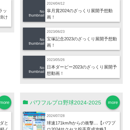
2024/04/12
用ラッ
皐月賞2024のざっくり展開予想動
No
thumbnail
掛け
画！
2023/06/23
宝塚記念2023のざっくり展開予想動
No
thumbnail
画！
2023/05/26
日本ダービー2023のざっくり展開予
No
thumbnail
想動画！
パワフルプロ野球2024-2025
more
more
2024/07/28
ーダと
球速171km/hからの衝撃…【パワプ
を軽く
ロ2024サクセス投手育成攻略】