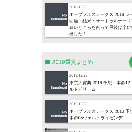
2018/12/29
ホープフルステークス 2018 レ
No
thumbnail
回顧・結果：サートゥルナーリ
狭いところを割って最後は楽に
出した！
2019重賞まとめ
2019/12/28
東京大賞典 2019 予想：本命12
No
thumbnail
ルドドリーム
2019/12/28
ホープフルステークス 2019 予
No
thumbnail
本命05ヴェルトライゼンデ