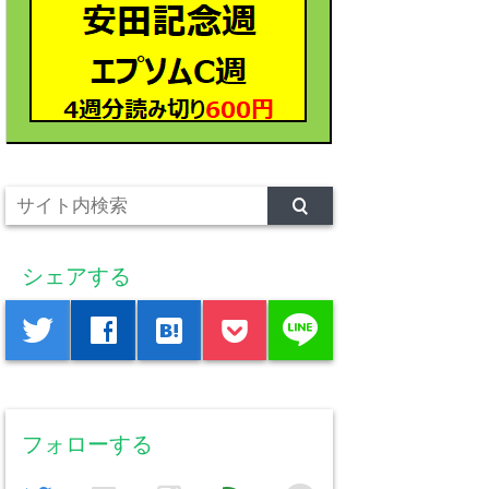
シェアする
line
twitter
facebook
hatenabookmark
フォローする