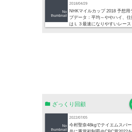
2018/04/29
NHKマイルカップ 2018 予想
No
thumbnail
プデータ：平均～ややハイ、仕
はＬ３最速になりやすいレース
ざっくり回顧
2022/07/05
今村聖奈48kgでテイエムスパ
No
thumbnail
共に重賞初制覇＠CBC賞2022