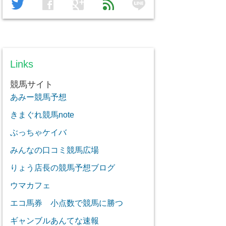
line
twitter
facebook
google
feed
Links
競馬サイト
あみー競馬予想
きまぐれ競馬note
ぶっちゃケイバ
みんなの口コミ競馬広場
りょう店長の競馬予想ブログ
ウマカフェ
エコ馬券 小点数で競馬に勝つ
ギャンブルあんてな速報