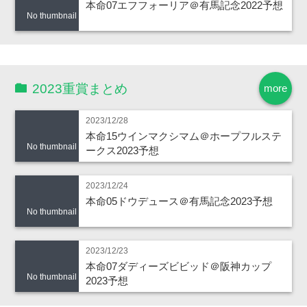
本命07エフフォーリア＠有馬記念2022予想
No thumbnail
2023重賞まとめ
more
2023/12/28
本命15ウインマクシマム＠ホープフルステ
No thumbnail
ークス2023予想
2023/12/24
本命05ドウデュース＠有馬記念2023予想
No thumbnail
2023/12/23
本命07ダディーズビビッド＠阪神カップ
No thumbnail
2023予想