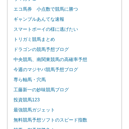
エコ馬券 小点数で競馬に勝つ
ギャンブルあんてな速報
スマートボーイの様に逃げたい
トリガミ競馬まとめ
ドラゴンの競馬予想ブログ
中央競馬、南関東競馬の高確率予想
今週のマジヤバ競馬予想ブログ
専ら軸馬・穴馬
工藤新一の妙味競馬ブログ
投資競馬123
最強競馬ガジェット
無料競馬予想ソフトのスピード指数