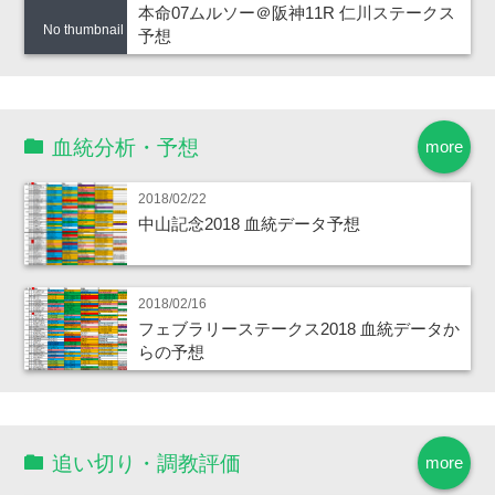
本命07ムルソー＠阪神11R 仁川ステークス
No thumbnail
予想
血統分析・予想
more
2018/02/22
中山記念2018 血統データ予想
2018/02/16
フェブラリーステークス2018 血統データか
らの予想
追い切り・調教評価
more