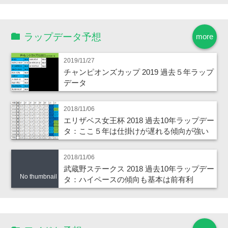
ラップデータ予想
more
2019/11/27
チャンピオンズカップ 2019 過去５年ラップ
データ
2018/11/06
エリザベス女王杯 2018 過去10年ラップデー
タ：ここ５年は仕掛けが遅れる傾向が強い
2018/11/06
武蔵野ステークス 2018 過去10年ラップデー
No thumbnail
タ：ハイペースの傾向も基本は前有利