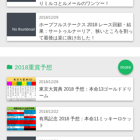
りミルコとルメールのワンツー！
2018/12/29
ホープフルステークス 2018 レース回顧・結
No thumbnail
果：サートゥルナーリア、狭いところを割っ
て最後は楽に抜け出した！
2018重賞予想
more
2018/12/28
東京大賞典 2018 予想：本命13ゴールドドリ
ーム
2018/12/22
有馬記念 2018 予想：本命11ミッキーロケッ
ト