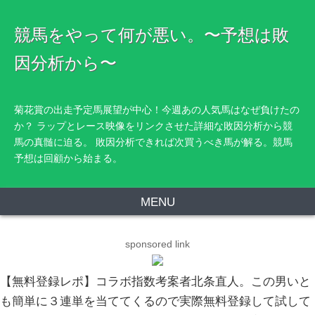
競馬をやって何が悪い。〜予想は敗
因分析から〜
菊花賞の出走予定馬展望が中心！今週あの人気馬はなぜ負けたの
か？ ラップとレース映像をリンクさせた詳細な敗因分析から競
馬の真髄に迫る。 敗因分析できれば次買うべき馬が解る。競馬
予想は回顧から始まる。
MENU
sponsored link
【無料登録レポ】コラボ指数考案者北条直人。この男いと
も簡単に３連単を当ててくるので実際無料登録して試して