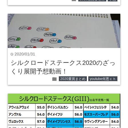
2020/01/31
time
シルクロードステークス2020のざっ
くり展開予想動画！
folder
2020重賞まとめ
youtube何悪ｃｈ