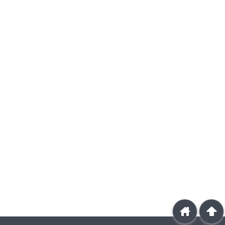
home
arrowup