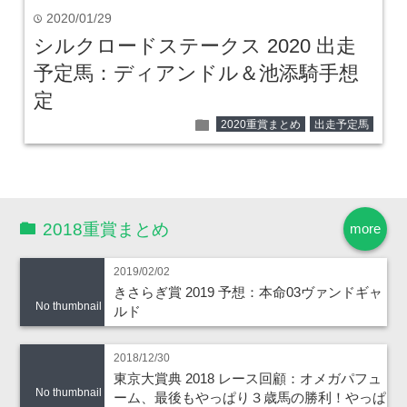
2020/01/29
time
シルクロードステークス 2020 出走
予定馬：ディアンドル＆池添騎手想
定
folder
2020重賞まとめ
出走予定馬
2018重賞まとめ
more
2019/02/02
きさらぎ賞 2019 予想：本命03ヴァンドギャ
No thumbnail
ルド
2018/12/30
東京大賞典 2018 レース回顧：オメガパフュ
No thumbnail
ーム、最後もやっぱり３歳馬の勝利！やっぱ