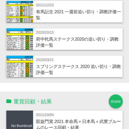
2021/12/22
有馬記念 2021 一週前追い切り・調教評価一
覧
2020/10/15
府中牝馬ステークス2020の追い切り・調教
評価一覧
2020/03/21
スプリングステークス 2020 追い切り・調教
評価一覧
重賞回顧・結果
more
2021/10/04
凱旋門賞 2021 本命馬＋日本馬＋武豊ブルー
No thumbnail
ムのレース回顧・結果