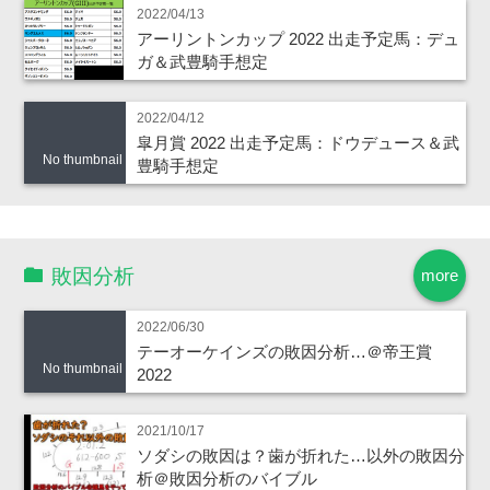
2022/04/13
アーリントンカップ 2022 出走予定馬：デュ
ガ＆武豊騎手想定
2022/04/12
皐月賞 2022 出走予定馬：ドウデュース＆武
No thumbnail
豊騎手想定
敗因分析
more
2022/06/30
テーオーケインズの敗因分析…＠帝王賞
No thumbnail
2022
2021/10/17
ソダシの敗因は？歯が折れた…以外の敗因分
析＠敗因分析のバイブル