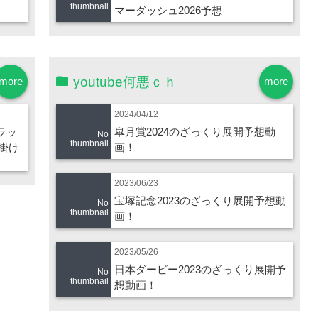
thumbnail
マーダッシュ2026予想
youtube何悪ｃｈ
more
more
2024/04/12
用ラッ
皐月賞2024のざっくり展開予想動
No
thumbnail
掛け
画！
2023/06/23
宝塚記念2023のざっくり展開予想動
No
thumbnail
画！
2023/05/26
日本ダービー2023のざっくり展開予
No
thumbnail
想動画！