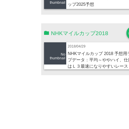
thumbnail
ップ2025予想
NHKマイルカップ2018
2018/04/29
NHKマイルカップ 2018 予想
No
thumbnail
プデータ：平均～ややハイ、仕
はＬ３最速になりやすいレース