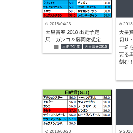
2018/04/23
2018
time
time
天皇賞春 2018 出走予定
天皇賞
馬：ガンコ＆藤岡佑想定
切り
folder
一途
出走予定馬
天皇賞春2018
要る
刻む
2018/03/23
2018
time
time