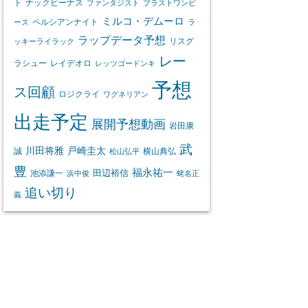
ナックビーナス
ト
ファンタジスト
ブラストワンピ
ミルコ・デムーロ
ペルシアンナイト
ース
ラ
ラップデータ予想
リスグ
ッキーライラック
レー
ラシュー
レイデオロ
レッツゴードンキ
予想
ス回顧
ロジクライ
ワグネリアン
出走予定
展開予想動画
岩田康
武
川田将雅
戸崎圭太
誠
横山典弘
松山弘平
豊
福永祐一
田辺裕信
池添謙一
浜中俊
蛯名正
追い切り
義