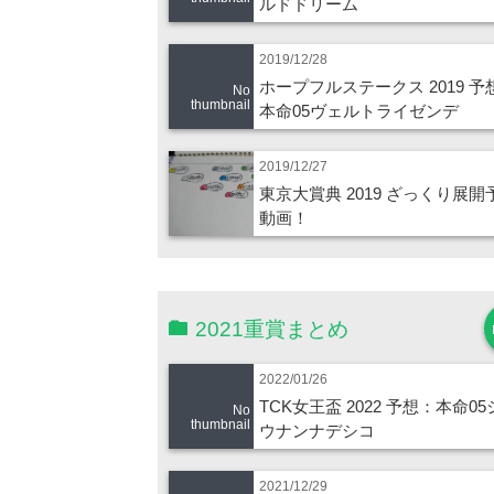
ルドドリーム
2019/12/28
ホープフルステークス 2019 予
No
thumbnail
本命05ヴェルトライゼンデ
2019/12/27
東京大賞典 2019 ざっくり展開
動画！
2021重賞まとめ
2022/01/26
TCK女王盃 2022 予想：本命0
No
thumbnail
ウナンナデシコ
2021/12/29