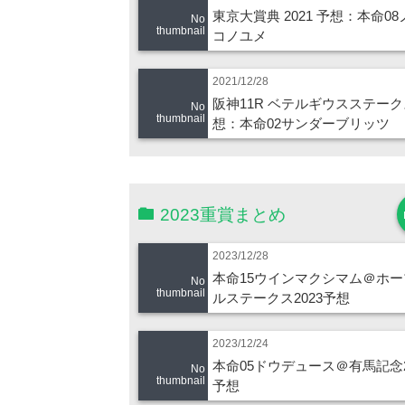
東京大賞典 2021 予想：本命08
No
thumbnail
コノユメ
2021/12/28
阪神11R ベテルギウスステーク
No
thumbnail
想：本命02サンダーブリッツ
2023重賞まとめ
2023/12/28
本命15ウインマクシマム＠ホー
No
thumbnail
ルステークス2023予想
2023/12/24
本命05ドウデュース＠有馬記念2
No
thumbnail
予想