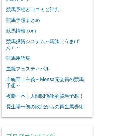
競馬予想と口コミと評判
競馬予想まとめ
競馬情報.com
競馬投資システム～馬弦（うまげ
ん）～
競馬用語集
血統フェスティバル
血統至上主義～Mensa元会員の競馬
予想～
複勝一本！人間関係論的競馬予想！
長生陽一朗の敗北からの再生馬券術