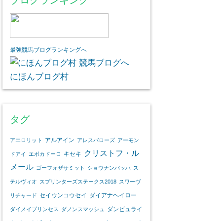
ブログランキング
最強競馬ブログランキングへ
にほんブログ村
タグ
アルアイン
アエロリット
アレスバローズ
アーモン
クリストフ・ル
キセキ
ドアイ
エポカドーロ
メール
ゴーフォザサミット
ショウナンバッハ
ス
テルヴィオ
スプリンターズステークス2018
スワーヴ
セイウンコウセイ
ダイアナヘイロー
リチャード
ダイメイプリンセス
ダノンスマッシュ
ダンビュライ