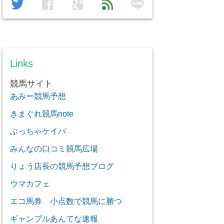
line
twitter
facebook
google
feed
Links
競馬サイト
あみー競馬予想
きまぐれ競馬note
ぶっちゃケイバ
みんなの口コミ競馬広場
りょう店長の競馬予想ブログ
ウマカフェ
エコ馬券 小点数で競馬に勝つ
ギャンブルあんてな速報