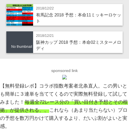
2018/12/22
有馬記念 2018 予想：本命11ミッキーロケッ
ト
2018/12/21
阪神カップ 2018 予想：本命02ミスターメロ
No thumbnail
ディ
sponsored link
【無料登録レポ】コラボ指数考案者北条直人。この男いと
も簡単に３連単を当ててくるので実際無料登録して試して
みました！
毎週全72レース分の「買い目付き予想とその根
拠」が提供される、、
これなら（あまり当たらない）プロ
の予想を数万円かけて購入するより、だいぶ割がよいと実
感。