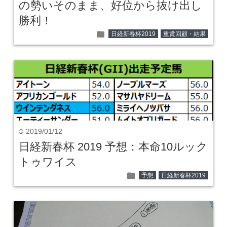
の勢いそのまま、好位から抜け出し
勝利！
folder
日経新春杯2019
重賞回顧・結果
2019/01/12
time
日経新春杯 2019 予想：本命10ルック
トゥワイス
folder
予想
日経新春杯2019