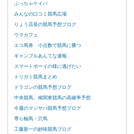
ぶっちゃケイバ
みんなの口コミ競馬広場
りょう店長の競馬予想ブログ
ウマカフェ
エコ馬券 小点数で競馬に勝つ
ギャンブルあんてな速報
スマートボーイの様に逃げたい
トリガミ競馬まとめ
ドラゴンの競馬予想ブログ
中央競馬、南関東競馬の高確率予想
今週のマジヤバ競馬予想ブログ
専ら軸馬・穴馬
工藤新一の妙味競馬ブログ