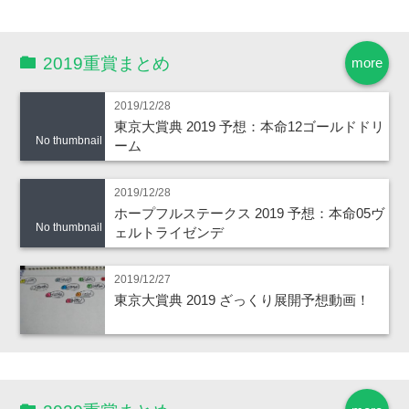
2019重賞まとめ
more
2019/12/28
東京大賞典 2019 予想：本命12ゴールドドリ
No thumbnail
ーム
2019/12/28
ホープフルステークス 2019 予想：本命05ヴ
No thumbnail
ェルトライゼンデ
2019/12/27
東京大賞典 2019 ざっくり展開予想動画！