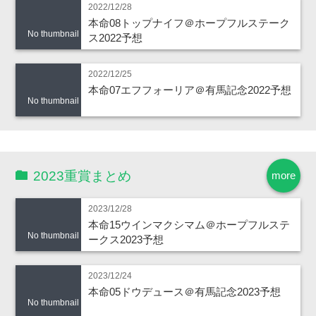
2022/12/28
本命08トップナイフ＠ホープフルステーク
No thumbnail
ス2022予想
2022/12/25
本命07エフフォーリア＠有馬記念2022予想
No thumbnail
2023重賞まとめ
more
2023/12/28
本命15ウインマクシマム＠ホープフルステ
No thumbnail
ークス2023予想
2023/12/24
本命05ドウデュース＠有馬記念2023予想
No thumbnail