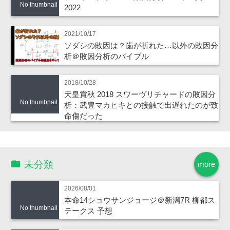
No thumbnail
2022
2021/10/17
ソダシの敗因は？歯が折れた…以外の敗因分
析＠敗因分析のバイブル
2018/10/28
天皇賞秋 2018 スワーヴリチャードの敗因分
No thumbnail
析：武豊マカヒキとの接触で出遅れたのが致
命傷だった
未分類
more
2026/08/01
本命14ショウサンジョージ＠新潟7R 柳都ス
No thumbnail
テークス 予想