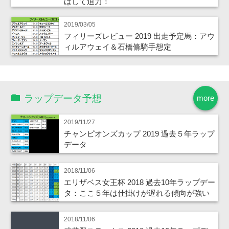
ばして迫力！
2019/03/05
フィリーズレビュー 2019 出走予定馬：アウ
ィルアウェイ＆石橋脩騎手想定
ラップデータ予想
more
2019/11/27
チャンピオンズカップ 2019 過去５年ラップ
データ
2018/11/06
エリザベス女王杯 2018 過去10年ラップデー
タ：ここ５年は仕掛けが遅れる傾向が強い
2018/11/06