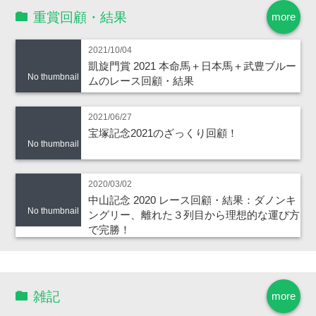
重賞回顧・結果
more
2021/10/04
凱旋門賞 2021 本命馬＋日本馬＋武豊ブルー
No thumbnail
ムのレース回顧・結果
2021/06/27
宝塚記念2021のざっくり回顧！
No thumbnail
2020/03/02
中山記念 2020 レース回顧・結果：ダノンキ
No thumbnail
ングリー、離れた３列目から理想的な運び方
で完勝！
雑記
more