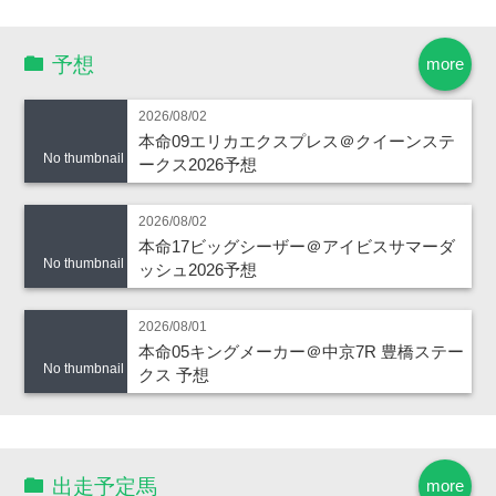
予想
more
2026/08/02
本命09エリカエクスプレス＠クイーンステ
No thumbnail
ークス2026予想
2026/08/02
本命17ビッグシーザー＠アイビスサマーダ
No thumbnail
ッシュ2026予想
2026/08/01
本命05キングメーカー＠中京7R 豊橋ステー
No thumbnail
クス 予想
出走予定馬
more