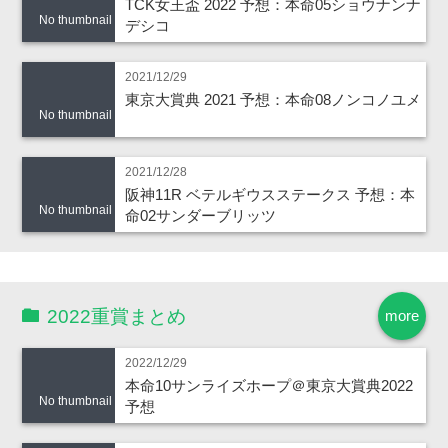
TCK女王盃 2022 予想：本命05ショウナンナ
No thumbnail
デシコ
2021/12/29
東京大賞典 2021 予想：本命08ノンコノユメ
No thumbnail
2021/12/28
阪神11R ベテルギウスステークス 予想：本
No thumbnail
命02サンダーブリッツ
2022重賞まとめ
more
2022/12/29
本命10サンライズホープ＠東京大賞典2022
No thumbnail
予想