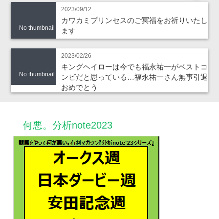
2023/09/12
カワカミプリンセスのご冥福をお祈りいたし
No thumbnail
ます
2023/02/26
キングヘイローは今でも福永祐一がベストコ
No thumbnail
ンビだと思っている…福永祐一さん無事引退
おめでとう
何悪。分析note2023