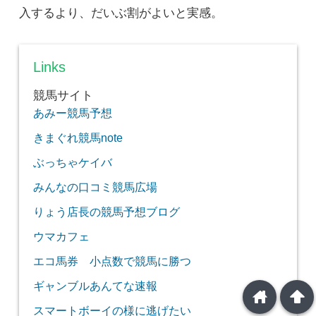
入するより、だいぶ割がよいと実感。
Links
競馬サイト
あみー競馬予想
きまぐれ競馬note
ぶっちゃケイバ
みんなの口コミ競馬広場
りょう店長の競馬予想ブログ
ウマカフェ
エコ馬券 小点数で競馬に勝つ
ギャンブルあんてな速報
home
arrowup
スマートボーイの様に逃げたい