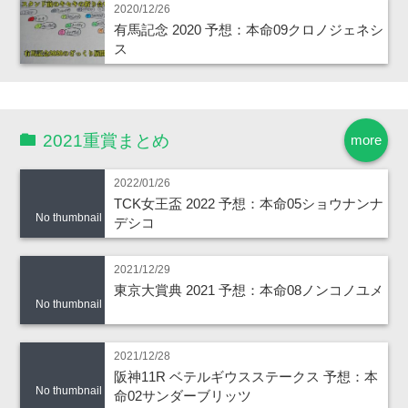
2020/12/26
有馬記念 2020 予想：本命09クロノジェネシ
ス
2021重賞まとめ
more
2022/01/26
TCK女王盃 2022 予想：本命05ショウナンナ
No thumbnail
デシコ
2021/12/29
東京大賞典 2021 予想：本命08ノンコノユメ
No thumbnail
2021/12/28
阪神11R ベテルギウスステークス 予想：本
No thumbnail
命02サンダーブリッツ