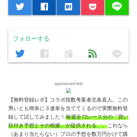
line
twitter
facebook
hatenabookmark
フォローする
line
twitter
facebook
google
feed
sponsored link
【無料登録レポ】コラボ指数考案者北条直人。この
男いとも簡単に３連単を当ててくるので実際無料登
録して試してみました！
毎週全72レース分の「買い
目付き予想とその根拠」が提供される、、
これなら
（あまり当たらない）プロの予想を数万円かけて購