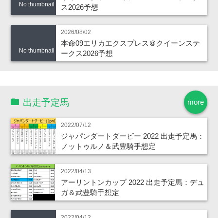
No thumbnail
ス2026予想
2026/08/02
本命09エリカエクスプレス＠クイーンステ
No thumbnail
ークス2026予想
出走予定馬
more
2022/07/12
ジャパンダートダービー 2022 出走予定馬：
ノットゥルノ＆武豊騎手想定
2022/04/13
アーリントンカップ 2022 出走予定馬：デュ
ガ＆武豊騎手想定
2022/04/12