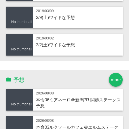
2019/03/09
3/9(土)ワイドな予想
No thumbnail
2019/03/02
3/2(土)ワイドな予想
No thumbnail
予想
more
2026/08/08
本命06ミアネーロ＠新潟7R 関越ステークス
No thumbnail
予想
2026/08/08
本命03ルクソールカフェ＠エルムステーク