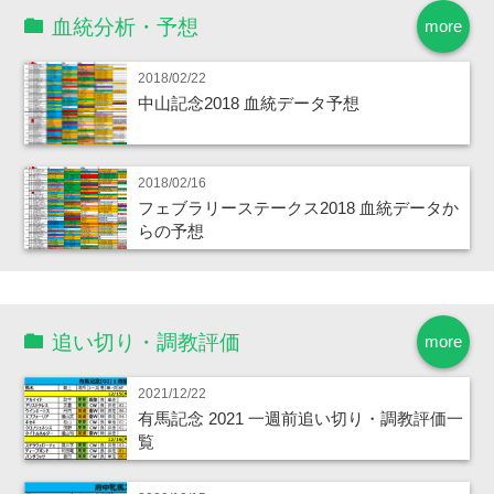
血統分析・予想
more
2018/02/22
中山記念2018 血統データ予想
2018/02/16
フェブラリーステークス2018 血統データか
らの予想
追い切り・調教評価
more
2021/12/22
有馬記念 2021 一週前追い切り・調教評価一
覧