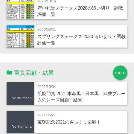
2020/10/15
府中牝馬ステークス2020の追い切り・調教
評価一覧
2020/03/21
スプリングステークス 2020 追い切り・調教
評価一覧
重賞回顧・結果
more
2021/10/04
凱旋門賞 2021 本命馬＋日本馬＋武豊ブルー
No thumbnail
ムのレース回顧・結果
2021/06/27
宝塚記念2021のざっくり回顧！
No thumbnail