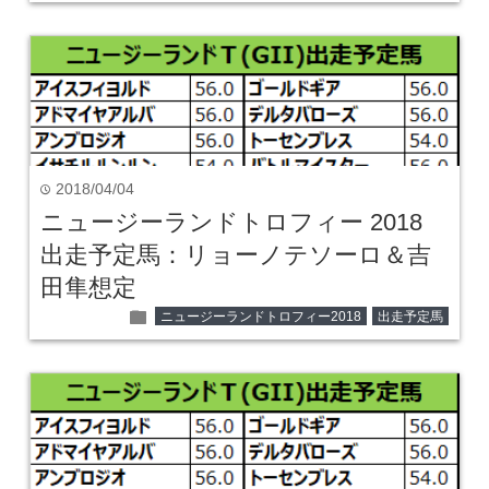
2018/04/04
time
ニュージーランドトロフィー 2018
出走予定馬：リョーノテソーロ＆吉
田隼想定
folder
ニュージーランドトロフィー2018
出走予定馬