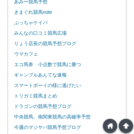
あみー競馬予想
きまぐれ競馬note
ぶっちゃケイバ
みんなの口コミ競馬広場
りょう店長の競馬予想ブログ
ウマカフェ
エコ馬券 小点数で競馬に勝つ
ギャンブルあんてな速報
スマートボーイの様に逃げたい
トリガミ競馬まとめ
ドラゴンの競馬予想ブログ
中央競馬、南関東競馬の高確率予想
home
arrowup
今週のマジヤバ競馬予想ブログ