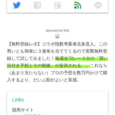
line
twitter
facebook
google
feed
sponsored link
【無料登録レポ】コラボ指数考案者北条直人。この
男いとも簡単に３連単を当ててくるので実際無料登
録して試してみました！
毎週全72レース分の「買い
目付き予想とその根拠」が提供される、、
これなら
（あまり当たらない）プロの予想を数万円かけて購
入するより、だいぶ割がよいと実感。
Links
競馬サイト