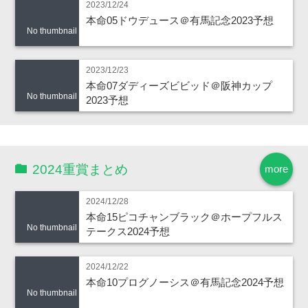
2023/12/24
本命05ドウデュース＠有馬記念2023予想
No thumbnail
2023/12/23
本命07ダディーズビビッド＠阪神カップ
No thumbnail
2023予想
2024重賞まとめ
more
2024/12/28
本命15ピコチャンブラック＠ホープフルス
No thumbnail
テークス2024予想
2024/12/22
本命10プログノーシス＠有馬記念2024予想
No thumbnail