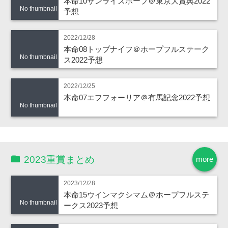
本命10サンライズホープ＠東京大賞典2022
No thumbnail
予想
2022/12/28
本命08トップナイフ＠ホープフルステーク
No thumbnail
ス2022予想
2022/12/25
本命07エフフォーリア＠有馬記念2022予想
No thumbnail
2023重賞まとめ
more
2023/12/28
本命15ウインマクシマム＠ホープフルステ
No thumbnail
ークス2023予想