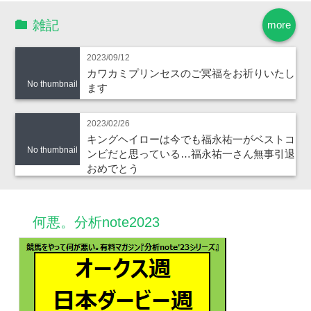
雑記
more
2023/09/12
カワカミプリンセスのご冥福をお祈りいたし
No thumbnail
ます
2023/02/26
キングヘイローは今でも福永祐一がベストコ
No thumbnail
ンビだと思っている…福永祐一さん無事引退
おめでとう
何悪。分析note2023