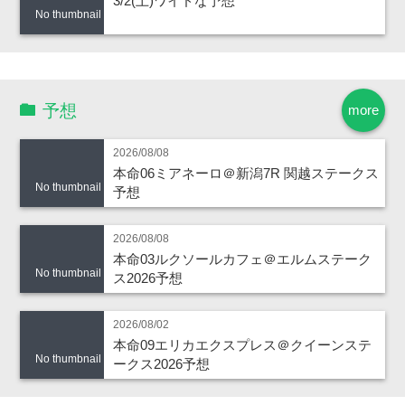
3/2(土)ワイドな予想
No thumbnail
予想
more
2026/08/08
本命06ミアネーロ＠新潟7R 関越ステークス
No thumbnail
予想
2026/08/08
本命03ルクソールカフェ＠エルムステーク
No thumbnail
ス2026予想
2026/08/02
本命09エリカエクスプレス＠クイーンステ
No thumbnail
ークス2026予想