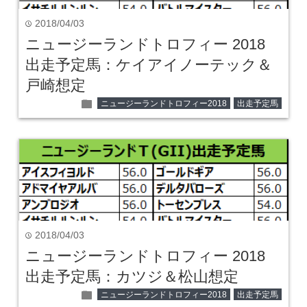
2018/04/03
time
ニュージーランドトロフィー 2018
出走予定馬：ケイアイノーテック＆
戸崎想定
folder
ニュージーランドトロフィー2018
出走予定馬
2018/04/03
time
ニュージーランドトロフィー 2018
出走予定馬：カツジ＆松山想定
folder
ニュージーランドトロフィー2018
出走予定馬