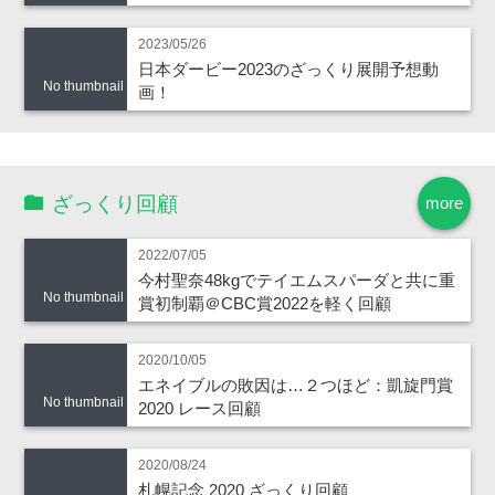
2023/05/26
日本ダービー2023のざっくり展開予想動
No thumbnail
画！
ざっくり回顧
more
2022/07/05
今村聖奈48kgでテイエムスパーダと共に重
No thumbnail
賞初制覇＠CBC賞2022を軽く回顧
2020/10/05
エネイブルの敗因は…２つほど：凱旋門賞
No thumbnail
2020 レース回顧
2020/08/24
札幌記念 2020 ざっくり回顧