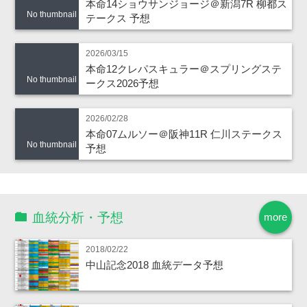
本命14ショウサンジョージ＠新潟7R 柳都ス
No thumbnail
テークス 予想
2026/03/15
本命12クレパスキュラー＠スプリングステ
No thumbnail
ークス2026予想
2026/02/28
本命07ムルソー＠阪神11R 仁川ステークス
No thumbnail
予想
血統分析・予想
more
2018/02/22
中山記念2018 血統データ予想