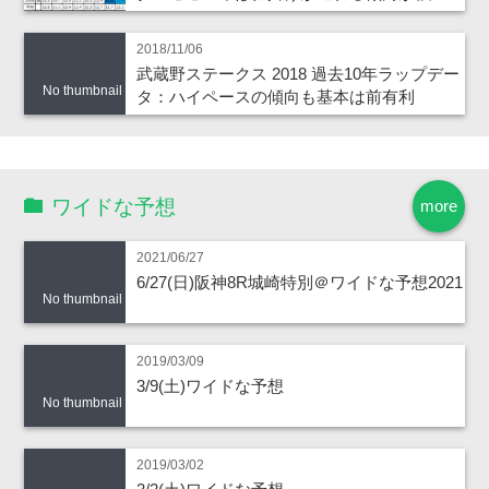
2018/11/06
武蔵野ステークス 2018 過去10年ラップデー
No thumbnail
タ：ハイペースの傾向も基本は前有利
ワイドな予想
more
2021/06/27
6/27(日)阪神8R城崎特別＠ワイドな予想2021
No thumbnail
2019/03/09
3/9(土)ワイドな予想
No thumbnail
2019/03/02