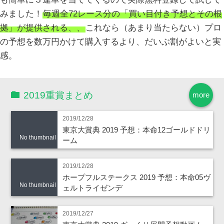
みました！
毎週全72レース分の「買い目付き予想とその根
拠」が提供される、、
これなら（あまり当たらない）プロ
の予想を数万円かけて購入するより、だいぶ割がよいと実
感。
2019重賞まとめ
more
2019/12/28
東京大賞典 2019 予想：本命12ゴールドドリ
No thumbnail
ーム
2019/12/28
ホープフルステークス 2019 予想：本命05ヴ
No thumbnail
ェルトライゼンデ
2019/12/27