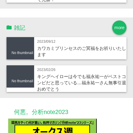
雑記
more
2023/09/12
カワカミプリンセスのご冥福をお祈りいたし
No thumbnail
ます
2023/02/26
キングヘイローは今でも福永祐一がベストコ
No thumbnail
ンビだと思っている…福永祐一さん無事引退
おめでとう
何悪。分析note2023