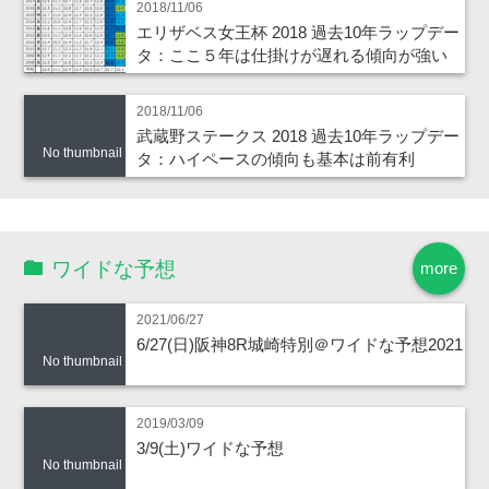
2018/11/06
エリザベス女王杯 2018 過去10年ラップデー
タ：ここ５年は仕掛けが遅れる傾向が強い
2018/11/06
武蔵野ステークス 2018 過去10年ラップデー
No thumbnail
タ：ハイペースの傾向も基本は前有利
ワイドな予想
more
2021/06/27
6/27(日)阪神8R城崎特別＠ワイドな予想2021
No thumbnail
2019/03/09
3/9(土)ワイドな予想
No thumbnail