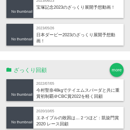
2023/06/23
宝塚記念2023のざっくり展開予想動画！
No thumbnail
2023/05/26
日本ダービー2023のざっくり展開予想動
No thumbnail
画！
ざっくり回顧
more
2022/07/05
今村聖奈48kgでテイエムスパーダと共に重
No thumbnail
賞初制覇＠CBC賞2022を軽く回顧
2020/10/05
エネイブルの敗因は…２つほど：凱旋門賞
No thumbnail
2020 レース回顧