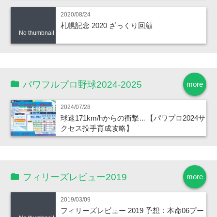
2020/08/24
札幌記念 2020 ざっくり回顧
No thumbnail
パワフルプロ野球2024-2025
more
2024/07/28
球速171km/hからの衝撃…【パワプロ2024サ
クセス投手育成攻略】
フィリーズレビュー2019
more
2019/03/09
フィリーズレビュー 2019 予想：本命06プー