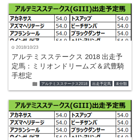
2018/10/23
time
アルテミスステークス 2018 出走予
定馬：ミリオンドリームズ＆武豊騎
手想定
folder
アルテミスステークス2018
出走予定馬
未分類