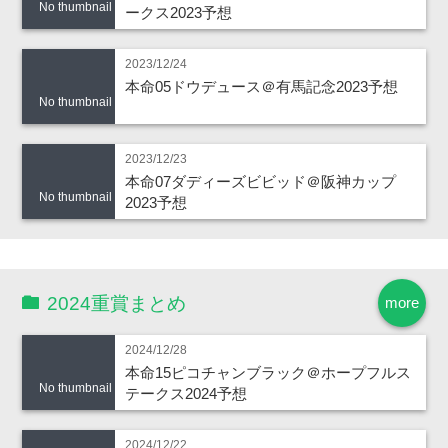
No thumbnail
ークス2023予想
2023/12/24
本命05ドウデュース＠有馬記念2023予想
No thumbnail
2023/12/23
本命07ダディーズビビッド＠阪神カップ
No thumbnail
2023予想
2024重賞まとめ
more
2024/12/28
本命15ピコチャンブラック＠ホープフルス
No thumbnail
テークス2024予想
2024/12/22