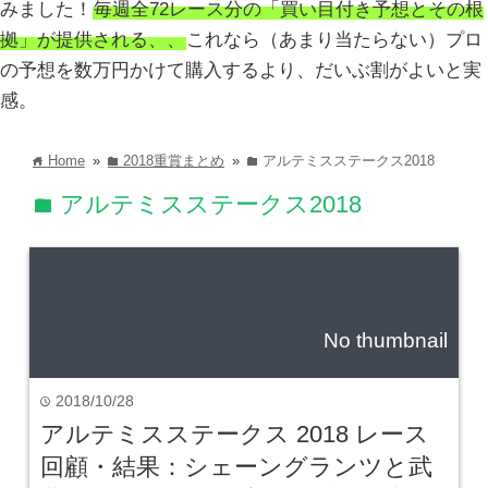
みました！
毎週全72レース分の「買い目付き予想とその根
拠」が提供される、、
これなら（あまり当たらない）プロ
の予想を数万円かけて購入するより、だいぶ割がよいと実
感。
Home
»
2018重賞まとめ
»
アルテミスステークス2018
home
folder
folder
アルテミスステークス2018
folder
No thumbnail
2018/10/28
time
アルテミスステークス 2018 レース
回顧・結果：シェーングランツと武