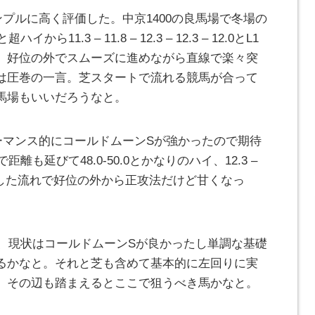
プルに高く評価した。中京1400の良馬場で冬場の
ら11.3 – 11.8 – 12.3 – 12.3 – 12.0とL1
。好位の外でスムーズに進めながら直線で楽々突
は圧巻の一言。芝スタートで流れる競馬が合って
馬場もいいだろうなと。
マンス的にコールドムーンSが強かったので期待
離も延びて48.0-50.0とかなりのハイ、12.3 –
12.7と淡々とした流れで好位の外から正攻法だけど甘くなっ
ど、現状はコールドムーンSが良かったし単調な基礎
るかなと。それと芝も含めて基本的に左回りに実
。その辺も踏まえるとここで狙うべき馬かなと。