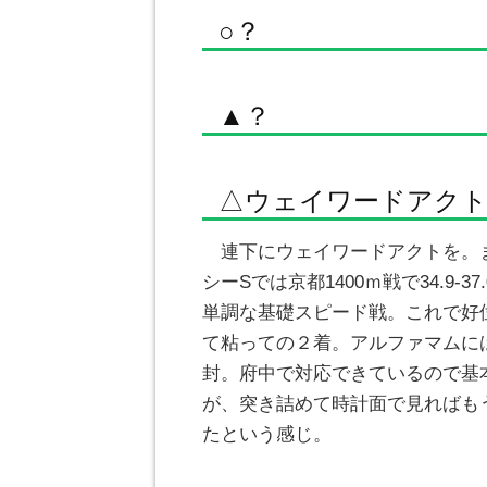
○？
▲？
△ウェイワードアク
連下にウェイワードアクトを。
シーSでは京都1400ｍ戦で34.9-37.0と超
単調な基礎スピード戦。これで好
て粘っての２着。アルファマムには
封。府中で対応できているので基本
が、突き詰めて時計面で見ればも
たという感じ。