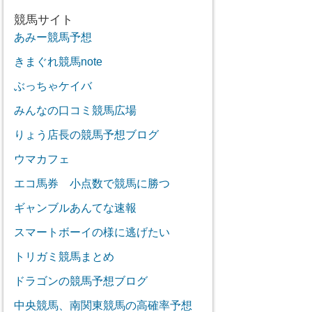
競馬サイト
あみー競馬予想
きまぐれ競馬note
ぶっちゃケイバ
みんなの口コミ競馬広場
りょう店長の競馬予想ブログ
ウマカフェ
エコ馬券 小点数で競馬に勝つ
ギャンブルあんてな速報
スマートボーイの様に逃げたい
トリガミ競馬まとめ
ドラゴンの競馬予想ブログ
中央競馬、南関東競馬の高確率予想