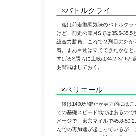
×バトルクライ
後は前走復調気味のバトルクライ
けど、前走の霜月Sでは35.5-35.5と平均で1
総合力勝負。これで２列目の外か
着。まあ目途は立ててきたかなと
すばるS勝ちに土岐は34.2-37
あ警戒はしておく。
×ペリエール
後は1400が鍵だが実力的には
での基礎スピード戦ではあるので
メージで、東京マイルで45.8-50.2と超々ハ
んでの再加速が起こっているが、