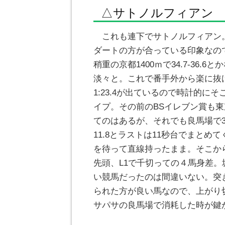
△サトノルフィアン
これも連下でサトノルフィアン
ダートの方が合っている印象なの
稍重の京都1400ｍで34.7-36.6とかなりの
淡々と。これで番手外から楽に抜
1:23.4が出ているので時計的
イプ。その前のBSイレブン賞も東
てのはあるが、それでも良馬場で34.9-35.
11.8とラストは11秒台でまと
を待って直線持ったまま。そこか
先頭、L1で千切っての４馬身差
い競馬だったのは間違いない。突
られた方が良い馬なので、上がり
サパサの良馬場で消耗した時が鍵