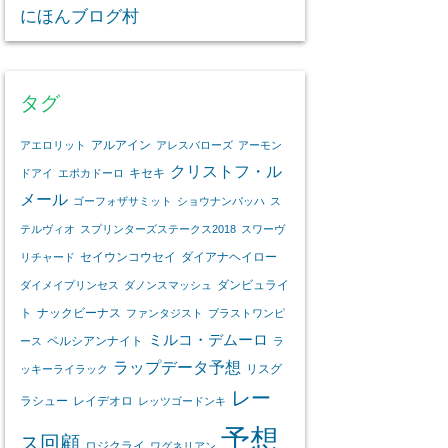
にほんブログ村
タグ
アルアイン
アエロリット
アレスバローズ
アーモン
クリストフ・ル
キセキ
ドアイ
エポカドーロ
メール
ゴーフォザサミット
ショウナンバッハ
ス
テルヴィオ
スプリンターズステークス2018
スワーヴ
セイウンコウセイ
ダイアナヘイロー
リチャード
ダイメイプリンセス
ダノンスマッシュ
ダンビュライ
ナックビーナス
ト
ファンタジスト
ブラストワンピ
ミルコ・デムーロ
ペルシアンナイト
ース
ラ
ラップデータ予想
リスグ
ッキーライラック
レー
ラシュー
レイデオロ
レッツゴードンキ
予想
ス回顧
ロジクライ
ワグネリアン