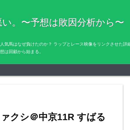
悪い。〜予想は敗因分析から〜
人気馬はなぜ負けたのか？ ラップとレース映像をリンクさせた詳
想は回顧から始まる。
ァクシ＠中京11R すばる