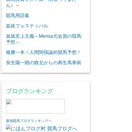
ん）～
競馬用語集
血統フェスティバル
血統至上主義～Mensa元会員の競馬
予想～
複勝一本！人間関係論的競馬予想！
長生陽一朗の敗北からの再生馬券術
ブログランキング
最強競馬ブログランキングへ