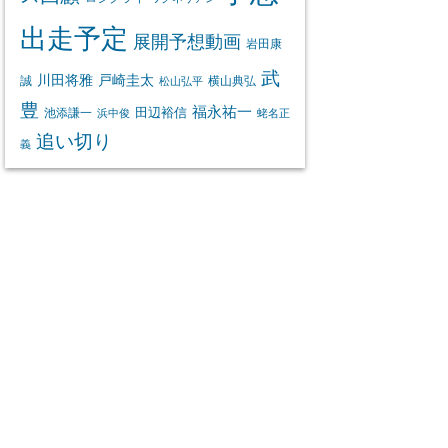
出走予定
展開予想動画
岩田康
武
川田将雅
戸崎圭太
誠
横山典弘
松山弘平
豊
福永祐一
田辺裕信
池添謙一
浜中俊
蛯名正
追い切り
義