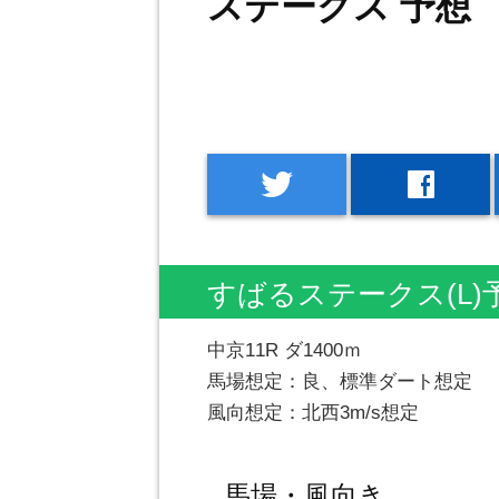
ステークス 予想
twitter
facebook
すばるステークス(L)
中京11R ダ1400ｍ
馬場想定：良、標準ダート想定
風向想定：北西3m/s想定
馬場・風向き