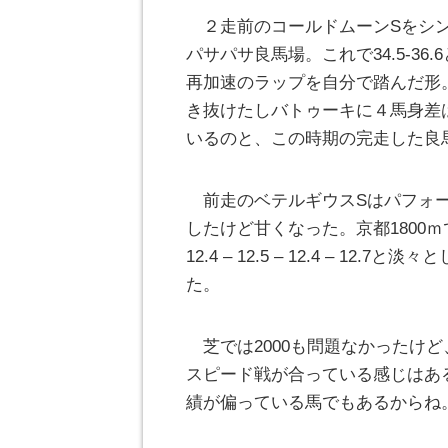
２走前のコールドムーンSをシン
パサパサ良馬場。これで34.5-36.6と超ハイか
再加速のラップを自分で踏んだ形
き抜けたしバトゥーキに４馬身差
いるのと、この時期の完走した良
前走のベテルギウスSはパフォー
したけど甘くなった。京都1800ｍで距
12.4 – 12.5 – 12.4 – 
た。
芝では2000も問題なかったけ
スピード戦が合っている感じはあ
績が偏っている馬でもあるからね