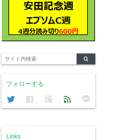
フォローする
line
twitter
facebook
google
feed
Links