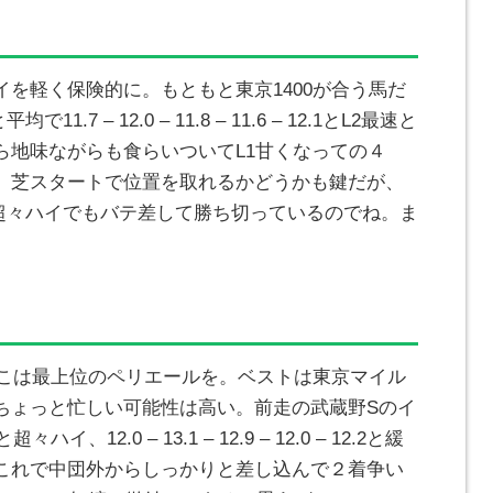
を軽く保険的に。もともと東京1400が合う馬だ
1.7 – 12.0 – 11.8 – 11.6 – 12.1とL2最速と
ら地味ながらも食らいついてL1甘くなっての４
。芝スタートで位置を取れるかどうかも鍵だが、
.6と超々ハイでもバテ差して勝ち切っているのでね。ま
ここは最上位のペリエールを。ベストは東京マイル
ちょっと忙しい可能性は高い。前走の武蔵野Sのイ
イ、12.0 – 13.1 – 12.9 – 12.0 – 12.2と緩
これで中団外からしっかりと差し込んで２着争い