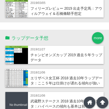
2019/03/05
フィリーズレビュー 2019 出走予定馬：アウ
ィルアウェイ＆石橋脩騎手想定
ラップデータ予想
more
2019/11/27
チャンピオンズカップ 2019 過去５年ラップ
データ
2018/11/06
エリザベス女王杯 2018 過去10年ラップデー
タ：ここ５年は仕掛けが遅れる傾向が強い
2018/11/06
home
arrowup
武蔵野ステークス 2018 過去10年ラップデー
No thumbnail
タ：ハイペースの傾向も基本は前有利