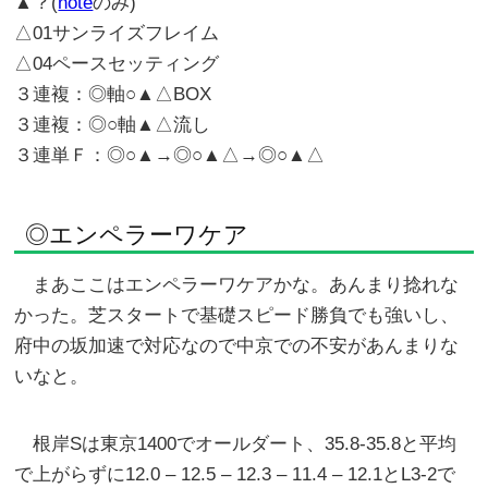
▲？(
note
のみ)
△01サンライズフレイム
△04ペースセッティング
３連複：◎軸○▲△BOX
３連複：◎○軸▲△流し
３連単Ｆ：◎○▲→◎○▲△→◎○▲△
◎エンペラーワケア
まあここはエンペラーワケアかな。あんまり捻れな
かった。芝スタートで基礎スピード勝負でも強いし、
府中の坂加速で対応なので中京での不安があんまりな
いなと。
根岸Sは東京1400でオールダート、35.8-35.8と平均
で上がらずに12.0 – 12.5 – 12.3 – 11.4 – 12.1とL3-2で