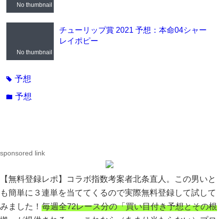
No thumbnail
チューリップ賞 2021 予想：本命04シャー
レイポピー
No thumbnail
予想
tag
予想
folder
sponsored link
【無料登録レポ】コラボ指数考案者北条直人。この男いと
も簡単に３連単を当ててくるので実際無料登録して試して
みました！
毎週全72レース分の「買い目付き予想とその根