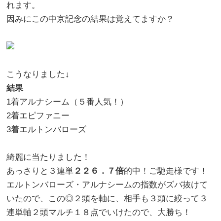
れます。
因みにこの中京記念の結果は覚えてますか？
こうなりました↓
結果
1着アルナシーム（５番人気！）
2着エピファニー
3着エルトンバローズ
綺麗に当たりました！
あっさりと３連単
２２６．７倍
的中！ご馳走様です！
エルトンバローズ・アルナシームの指数がズバ抜けて
いたので、この◎２頭を軸に、相手も３頭に絞って３
連単軸２頭マルチ１８点でいけたので、大勝ち！