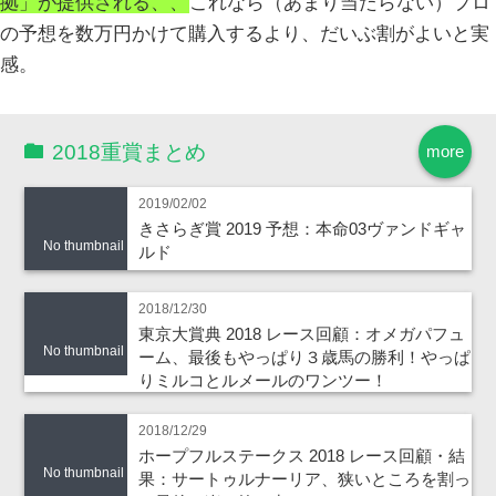
拠」が提供される、、
これなら（あまり当たらない）プロ
の予想を数万円かけて購入するより、だいぶ割がよいと実
感。
2018重賞まとめ
more
2019/02/02
きさらぎ賞 2019 予想：本命03ヴァンドギャ
No thumbnail
ルド
2018/12/30
東京大賞典 2018 レース回顧：オメガパフュ
No thumbnail
ーム、最後もやっぱり３歳馬の勝利！やっぱ
りミルコとルメールのワンツー！
2018/12/29
ホープフルステークス 2018 レース回顧・結
No thumbnail
果：サートゥルナーリア、狭いところを割っ