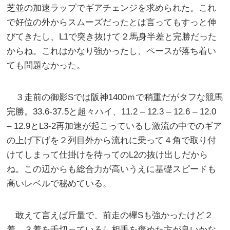
芝並の加速ラップでギアチェンジを求められた。これ
で好位の外からスムーズだったとは言ってもすっと伸
びてきたし、L1で突き抜けて２馬身半差と完勝だった
からね。これはかなり強かったし、ペースが落ち着い
ても問題なかった。
３走前の御影Sでは阪神1400ｍで稍重だがタフな競馬
完勝。33.6-37.5と超々ハイ、11.2 – 12.3 – 12.6 – 12.0
– 12.9とL3-2再加速が起こっているし激流の中でのギア
の上げ下げを２列目外から流れに乗って４角で取り付
けてしまって仕掛けを待ってのL2の抜け出しだから
ね。この辺からも総合力が高いうえに基礎スピードも
高いレベルで秘めている。
敢えて言えば斤量で、前走の欅Sも強かったけど２
着。３着を千切っているし相手を褒めた方が良いかな