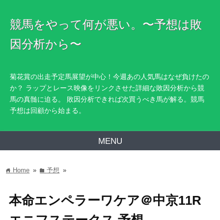
競馬をやって何が悪い。〜予想は敗
因分析から〜
菊花賞の出走予定馬展望が中心！今週あの人気馬はなぜ負けたの
か？ ラップとレース映像をリンクさせた詳細な敗因分析から競
馬の真髄に迫る。 敗因分析できれば次買うべき馬が解る。競馬
予想は回顧から始まる。
MENU
Home
»
予想
»
home
folder
本命エンペラーワケア＠中京11R