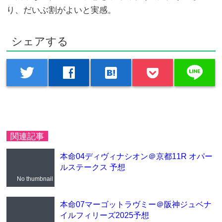
り、だいぶ割がよいと実感。
シェアする
line
twitter
facebook
hatenabookmark
関連記事
本命04ディヴィナシオン＠京都11R オパー
ルステークス 予想
No thumbnail
本命07マーゴットラヴミー＠阪神ジュベナ
イルフィリーズ2025予想