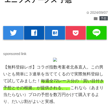
エニフステークス 予想
2024/09/07
time
folder
予想
line
twitter
facebook
hatenabookmark
sponsored link
【無料登録レポ】コラボ指数考案者北条直人。この男
いとも簡単に３連単を当ててくるので実際無料登録し
て試してみました！
毎週全72レース分の「買い目付き
予想とその根拠」が提供される、、
これなら（あまり
当たらない）プロの予想を数万円かけて購入するよ
り、だいぶ割がよいと実感。