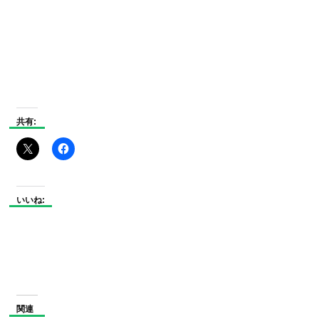
共有:
いいね:
関連