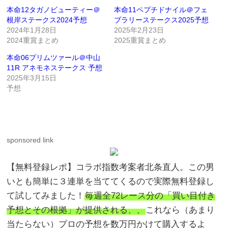
本命12タガノビューティー＠
本命11ペプチドナイル＠フェ
根岸ステークス2024予想
ブラリーステークス2025予想
2024年1月28日
2025年2月23日
2024重賞まとめ
2025重賞まとめ
本命06プリムツァール＠中山
11R アネモネステークス 予想
2025年3月15日
予想
sponsored link
【無料登録レポ】コラボ指数考案者北条直人。この男
いとも簡単に３連単を当ててくるので実際無料登録し
て試してみました！
毎週全72レース分の「買い目付き
予想とその根拠」が提供される、、
これなら（あまり
当たらない）プロの予想を数万円かけて購入するよ