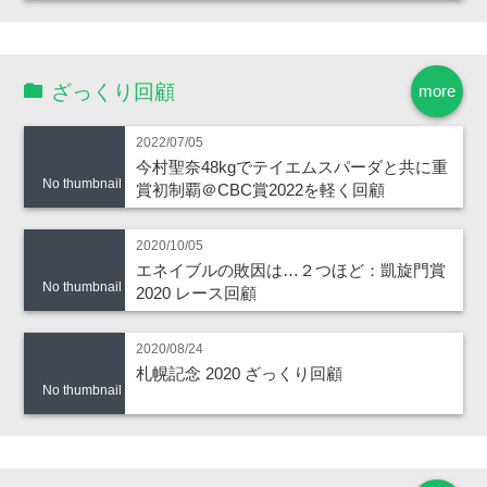
ざっくり回顧
more
2022/07/05
今村聖奈48kgでテイエムスパーダと共に重
No thumbnail
賞初制覇＠CBC賞2022を軽く回顧
2020/10/05
エネイブルの敗因は…２つほど：凱旋門賞
No thumbnail
2020 レース回顧
2020/08/24
札幌記念 2020 ざっくり回顧
No thumbnail