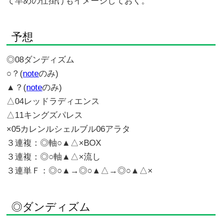
て早めの仕掛けもイメージしておく。
予想
◎08ダンディズム
○？(
note
のみ)
▲？(
note
のみ)
△04レッドラディエンス
△11キングズパレス
×05カレンルシェルブル06アラタ
３連複：◎軸○▲△×BOX
３連複：◎○軸▲△×流し
３連単Ｆ：◎○▲→◎○▲△→◎○▲△×
◎ダンディズム