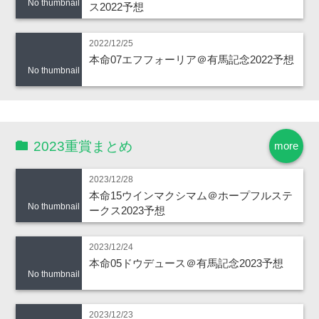
No thumbnail
ス2022予想
2022/12/25
本命07エフフォーリア＠有馬記念2022予想
No thumbnail
2023重賞まとめ
more
2023/12/28
本命15ウインマクシマム＠ホープフルステ
No thumbnail
ークス2023予想
2023/12/24
本命05ドウデュース＠有馬記念2023予想
No thumbnail
2023/12/23