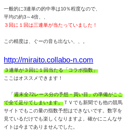
一般的に3連単の的中率は10％程度なので、
平均の約3～4倍、、
３回に１回は三連単が当たっていました！
この精度は、ぐーの音も出ない、、。
http://miraito.collabo-n.com
３連単が３回に１回当たる「コラボ指数」
ここはオススメできます！
「
週末全72レース分の予想・買い目」の準備がここ
で全て足りてしまいます。
ＴＶでも新聞でも他の競馬
サイトでもこの量の指数予想はできないです。数字を
見ているだけでも楽しくなりますよ。確かにこんなサ
イトは今までありませんでした。