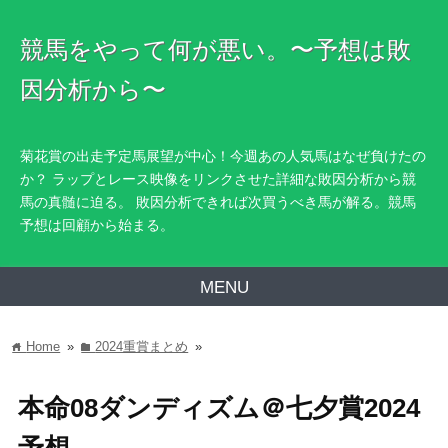
競馬をやって何が悪い。〜予想は敗
因分析から〜
菊花賞の出走予定馬展望が中心！今週あの人気馬はなぜ負けたの
か？ ラップとレース映像をリンクさせた詳細な敗因分析から競
馬の真髄に迫る。 敗因分析できれば次買うべき馬が解る。競馬
予想は回顧から始まる。
MENU
Home
»
2024重賞まとめ
»
home
folder
本命08ダンディズム＠七夕賞2024