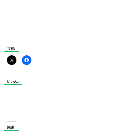
共有:
いいね:
関連