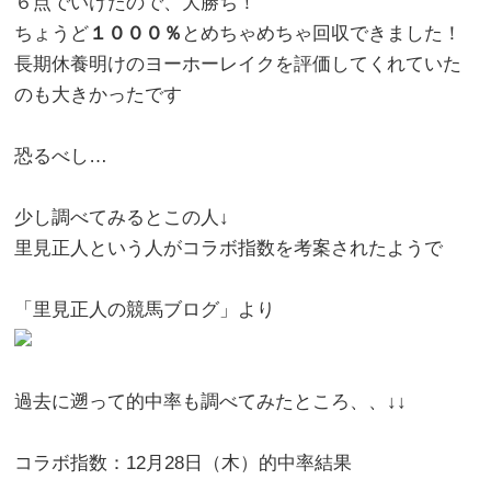
６点でいけたので、大勝ち！
ちょうど
１０００％
とめちゃめちゃ回収できました！
長期休養明けのヨーホーレイクを評価してくれていた
のも大きかったです
恐るべし…
少し調べてみるとこの人↓
里見正人という人がコラボ指数を考案されたようで
「里見正人の競馬ブログ」より
過去に遡って的中率も調べてみたところ、、↓↓
コラボ指数：12月28日（木）的中率結果