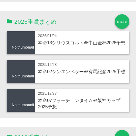
2025重賞まとめ
more
2026/01/04
本命13シリウスコルト＠中山金杯2026予想
No thumbnail
2025/12/28
本命02シンエンペラー＠有馬記念2025予想
No thumbnail
2025/12/27
本命07フォーチュンタイム＠阪神カップ
No thumbnail
2025予想