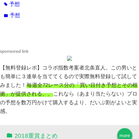
予想
tag
予想
folder
sponsored link
【無料登録レポ】コラボ指数考案者北条直人。この男いと
も簡単に３連単を当ててくるので実際無料登録して試して
みました！
毎週全72レース分の「買い目付き予想とその根
拠」が提供される、、
これなら（あまり当たらない）プロ
の予想を数万円かけて購入するより、だいぶ割がよいと実
感。
2018重賞まとめ
more