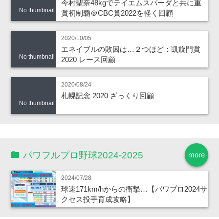
今村聖奈48kgでテイエムスパーダと共に重
No thumbnail
賞初制覇＠CBC賞2022を軽く回顧
2020/10/05
エネイブルの敗因は…２つほど：凱旋門賞
No thumbnail
2020 レース回顧
2020/08/24
札幌記念 2020 ざっくり回顧
No thumbnail
パワフルプロ野球2024-2025
more
2024/07/28
球速171km/hからの衝撃…【パワプロ2024サ
クセス投手育成攻略】