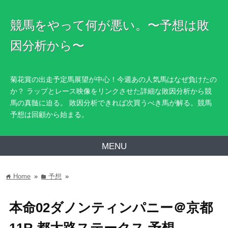
競馬をやって何が悪い。〜予想は敗
因分析から〜
菊花賞の出走予定馬展望が中心！今週あの人気馬はなぜ負けたの
か？ ラップとレース映像をリンクさせた詳細な敗因分析から競
馬の真髄に迫る。 敗因分析できれば次買うべき馬が解る。競馬
予想は回顧から始まる。
MENU
Home
»
予想
»
home
folder
本命02ダノンティンパニー＠京都