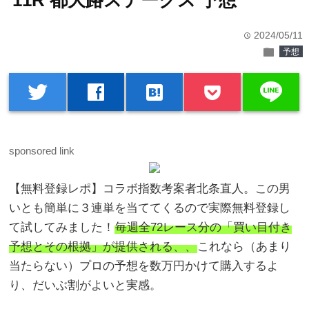
11R 都大路ステークス 予想
2024/05/11
time
folder
予想
line
twitter
facebook
hatenabookmark
sponsored link
【無料登録レポ】コラボ指数考案者北条直人。この男
いとも簡単に３連単を当ててくるので実際無料登録し
て試してみました！
毎週全72レース分の「買い目付き
予想とその根拠」が提供される、、
これなら（あまり
当たらない）プロの予想を数万円かけて購入するよ
り、だいぶ割がよいと実感。