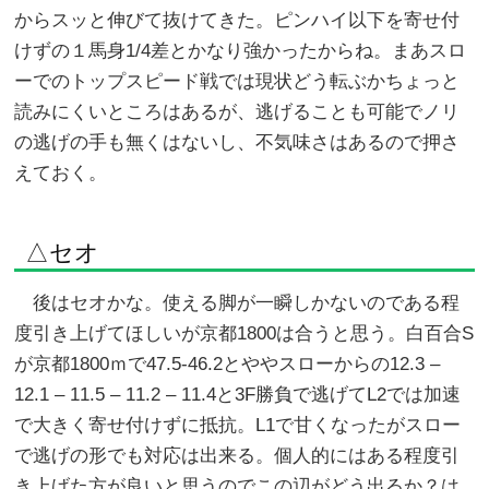
からスッと伸びて抜けてきた。ピンハイ以下を寄せ付
けずの１馬身1/4差とかなり強かったからね。まあスロ
ーでのトップスピード戦では現状どう転ぶかちょっと
読みにくいところはあるが、逃げることも可能でノリ
の逃げの手も無くはないし、不気味さはあるので押さ
えておく。
△セオ
後はセオかな。使える脚が一瞬しかないのである程
度引き上げてほしいが京都1800は合うと思う。白百合S
が京都1800ｍで47.5-46.2とややスローからの12.3 –
12.1 – 11.5 – 11.2 – 11.4と3F勝負で逃げてL2では加速
で大きく寄せ付けずに抵抗。L1で甘くなったがスロー
で逃げの形でも対応は出来る。個人的にはある程度引
き上げた方が良いと思うのでこの辺がどう出るか？は