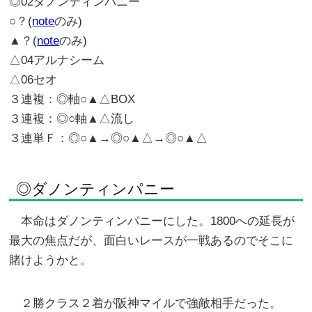
◎02ダノンティンパニー
○？(
note
のみ)
▲？(
note
のみ)
△04アルナシーム
△06セオ
３連複：◎軸○▲△BOX
３連複：◎○軸▲△流し
３連単Ｆ：◎○▲→◎○▲△→◎○▲△
◎ダノンティンパニー
本命はダノンティンパニーにした。1800への延長が
最大の焦点だが、面白いレースが一戦あるのでそこに
賭けようかと。
２勝クラス２着が阪神マイルで強敵相手だった。