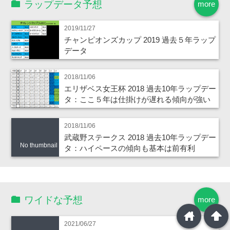
ラップデータ予想
more
2019/11/27
チャンピオンズカップ 2019 過去５年ラップ
データ
2018/11/06
エリザベス女王杯 2018 過去10年ラップデー
タ：ここ５年は仕掛けが遅れる傾向が強い
2018/11/06
武蔵野ステークス 2018 過去10年ラップデー
No thumbnail
タ：ハイペースの傾向も基本は前有利
ワイドな予想
more
home
arrowup
2021/06/27