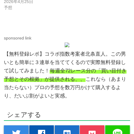
2026年4月25日
予想
sponsored link
【無料登録レポ】コラボ指数考案者北条直人。この男
いとも簡単に３連単を当ててくるので実際無料登録し
て試してみました！
毎週全72レース分の「買い目付き
予想とその根拠」が提供される、、
これなら（あまり
当たらない）プロの予想を数万円かけて購入するよ
り、だいぶ割がよいと実感。
シェアする
line
twitter
facebook
hatenabookmark