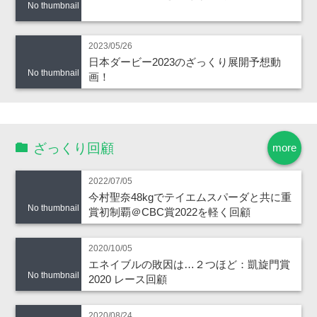
No thumbnail
2023/05/26
日本ダービー2023のざっくり展開予想動
No thumbnail
画！
ざっくり回顧
more
2022/07/05
今村聖奈48kgでテイエムスパーダと共に重
No thumbnail
賞初制覇＠CBC賞2022を軽く回顧
2020/10/05
エネイブルの敗因は…２つほど：凱旋門賞
No thumbnail
2020 レース回顧
2020/08/24