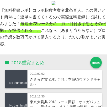
【無料登録レポ】コラボ指数考案者北条直人。この男いと
も簡単に３連単を当ててくるので実際無料登録して試して
みました！
毎週全72レース分の「買い目付き予想とその根
拠」が提供される、、
これなら（あまり当たらない）プロ
の予想を数万円かけて購入するより、だいぶ割がよいと実
感。
2018重賞まとめ
more
2019/02/02
きさらぎ賞 2019 予想：本命03ヴァンドギャ
No thumbnail
ルド
2018/12/30
東京大賞典 2018 レース回顧：オメガパフュ
No thumbnail
ーム、最後もやっぱり３歳馬の勝利！やっぱ