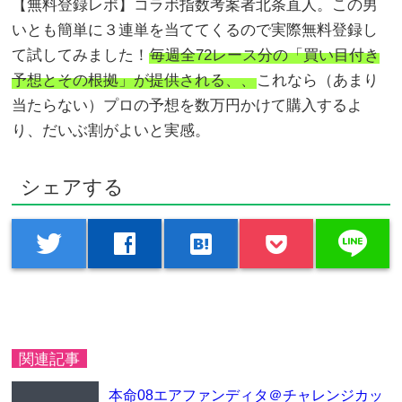
【無料登録レポ】コラボ指数考案者北条直人。この男
いとも簡単に３連単を当ててくるので実際無料登録し
て試してみました！
毎週全72レース分の「買い目付き
予想とその根拠」が提供される、、
これなら（あまり
当たらない）プロの予想を数万円かけて購入するよ
り、だいぶ割がよいと実感。
シェアする
line
twitter
facebook
hatenabookmark
関連記事
本命08エアファンディタ＠チャレンジカッ