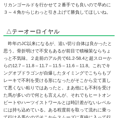
リカンゴールドを行かせて２番手でも良いので早めに
３～４角からじわっと引き上げて勝負してほしいね。
△テーオーロイヤル
昨年のJC以来になるが、追い切り自体は良かったと
思う。骨折明けで不安もあるが前目で積極策ならちょ
っと不気味。２走前のアル共で61.2-58.4と超スローか
らの12.7 – 11.8 – 11.7 – 11.5 – 11.6 – 11.8。これでキ
ングオブドラゴンが自爆したタイミングでこちらもブ
レーキで不利を受ける形になったがそこから立て直し
て悪くない粘りではあったと。まあ他にも不利を受け
た馬が多いので何とも言えんが、それでもヒートオン
ビートやハーツイストワールとは時計差がないレベル
には持ち込めている。ある程度前を取って流れに乗っ
て行ける馬なのでそこからスムーズに直線に入って行