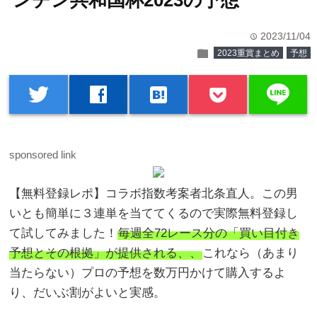
ンチン共和国杯2023の予想
2023/11/04
time
folder
2023重賞まとめ
予想
line
twitter
facebook
hatenabookmark
sponsored link
【無料登録レポ】コラボ指数考案者北条直人。この男
いとも簡単に３連単を当ててくるので実際無料登録し
て試してみました！
毎週全72レース分の「買い目付き
予想とその根拠」が提供される、、
これなら（あまり
当たらない）プロの予想を数万円かけて購入するよ
り、だいぶ割がよいと実感。