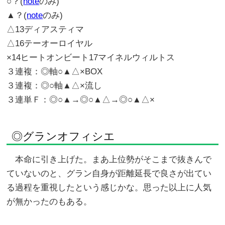
○？(
note
のみ)
▲？(
note
のみ)
△13ディアスティマ
△16テーオーロイヤル
×14ヒートオンビート17マイネルウィルトス
３連複：◎軸○▲△×BOX
３連複：◎○軸▲△×流し
３連単Ｆ：◎○▲→◎○▲△→◎○▲△×
◎グランオフィシエ
本命に引き上げた。まあ上位勢がそこまで抜きんで
ていないのと、グラン自身が距離延長で良さが出てい
る過程を重視したという感じかな。思った以上に人気
が無かったのもある。