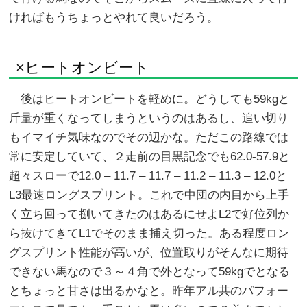
ければもうちょっとやれて良いだろう。
×ヒートオンビート
後はヒートオンビートを軽めに。どうしても59kgと
斤量が重くなってしまうというのはあるし、追い切り
もイマイチ気味なのでその辺かな。ただこの路線では
常に安定していて、２走前の目黒記念でも62.0-57.9と
超々スローで12.0 – 11.7 – 11.7 – 11.2 – 11.3 – 12.0と
L3最速ロングスプリント。これで中団の内目から上手
く立ち回って捌いてきたのはあるにせよL2で好位列か
ら抜けてきてL1でそのまま捕え切った。ある程度ロン
グスプリント性能が高いが、位置取りがそんなに期待
できない馬なので３～４角で外となって59kgでとなる
とちょっと甘さは出るかなと。昨年アル共のパフォー