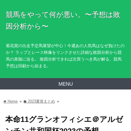
競馬をやって何が悪い。〜予想は敗
因分析から〜
菊花賞の出走予定馬展望が中心！今週あの人気馬はなぜ負けたの
か？ ラップとレース映像をリンクさせた詳細な敗因分析から競
馬の真髄に迫る。 敗因分析できれば次買うべき馬が解る。競馬
予想は回顧から始まる。
MENU
Home
»
2023重賞まとめ
»
home
folder
本命11グランオフィシエ＠アルゼ