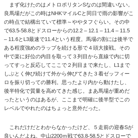
まず化けたのはメトロポリタンSなのは間違いない。
良馬場だがこの時はNHKマイルCと同日で雨の影響がこ
の時点で結構出ていて標準～ややタフぐらい。その中
で63.5-58.8とドスローからの12.2 – 12.1 – 11.4 – 11.5
– 11.6とL3最速で11.4という程度。馬場の割には後半で
ある程度強めのラップを続ける形で４頭大接戦。その
中で楽に好位の内目を取って３列目から直線で内に切
ってすっと反応してここで２列目まで来たし、L1まで
しぶとく伸び続けて外から伸びてきた３着ゼッフィー
ロを振り切っての勝利。思ったより内から動けたし、
後半特化で質量を高めてきた感じ。まあ馬場が重めだ
ったというのはあるが、ここまで明確に後半型でこの
レベルでやれたのはちょっと意外だった。
これだけだとわからなかったけど、５走前の迎春Sが
良いんだよね。中山2200ｍ戦で63.8-58.5とドスローで