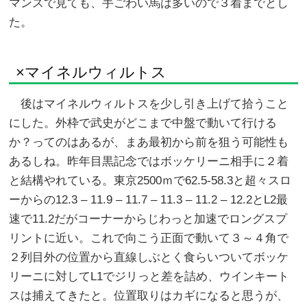
マンスで見ても、手ごわい馬は多いので３着までとし
た。
×マイネルウィルトス
後はマイネルウィルトスを少し引き上げて拾うこと
にした。外枠で武史がどこまで中盤で動いて行ける
か？ってのはあるが、まあ最初から前を狙う可能性も
あるしね。昨年目黒記念ではボッケリーニ相手に２着
と結構やれている。東京2500ｍで62.5-58.3と超々スロ
ーからの12.3 – 11.9 – 11.7 – 11.3 – 11.2 – 12.2とL2最
速で11.2だがコーナーからじわっと加速でロングスプ
リントに近い。これで向こう正面で動いて３～４角で
２列目外の位置から直線しぶとく食らいついてボッケ
リーニに対してL1でジリっと差を詰め、ウインキート
スは捕えてきたと。位置取りはカギになると思うが、