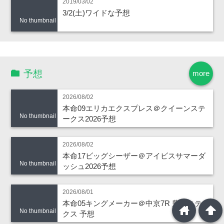
2019/03/02
3/2(土)ワイドな予想
No thumbnail
予想
more
2026/08/02
本命09エリカエクスプレス＠クイーンステ
No thumbnail
ークス2026予想
2026/08/02
本命17ビッグシーザー＠アイビスサマーダ
No thumbnail
ッシュ2026予想
2026/08/01
本命05キングメーカー＠中京7R 豊橋ステー
home
arrowup
No thumbnail
クス 予想