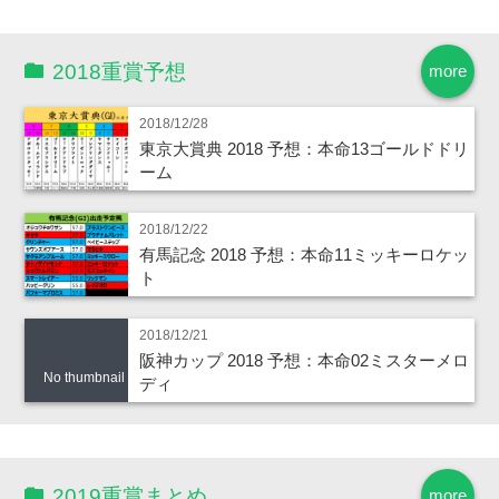
2018重賞予想
more
2018/12/28
東京大賞典 2018 予想：本命13ゴールドドリ
ーム
2018/12/22
有馬記念 2018 予想：本命11ミッキーロケッ
ト
2018/12/21
阪神カップ 2018 予想：本命02ミスターメロ
No thumbnail
ディ
2019重賞まとめ
more