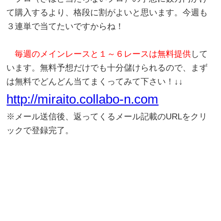
て購入するより、格段に割がよいと思います。今週も
３連単で当てたいですからね！
毎週のメインレースと１～６レースは無料提供
して
います。無料予想だけでも十分儲けられるので、まず
は無料でどんどん当てまくってみて下さい！↓↓
http://miraito.collabo-n.com
※メール送信後、返ってくるメール記載のURLをクリ
ックで登録完了。