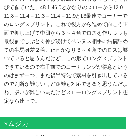
びてきていた。48.1-46.0とかなりのスローから12.0 –
11.8 – 11.4 – 11.3 – 11.4 – 11.9とL3最速でコーナーで
のロングスプリント。これで後方から進めて向こう正
面で押し上げて中団から３～４角でロスを作りつつも
最後までしぶとく伸び続けてベレヌス相手に結構詰め
ての半馬身差２着。正直かなり３～４角でのロスは響
いていると思うんだけど、この形でロングスプリント
できているので右手前でのコーナリングが得意という
のはまず一つ。また後半特化で素材を引き出している
ので判断が難しいけど距離も対応できると思うんだよ
ね。扱いが難しい馬だけどスローロングスプリント想
定なら連下で。
×ムジカ