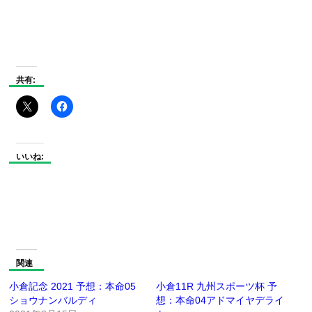
共有:
いいね:
関連
小倉記念 2021 予想：本命05
小倉11R 九州スポーツ杯 予
ショウナンバルディ
想：本命04アドマイヤデライ