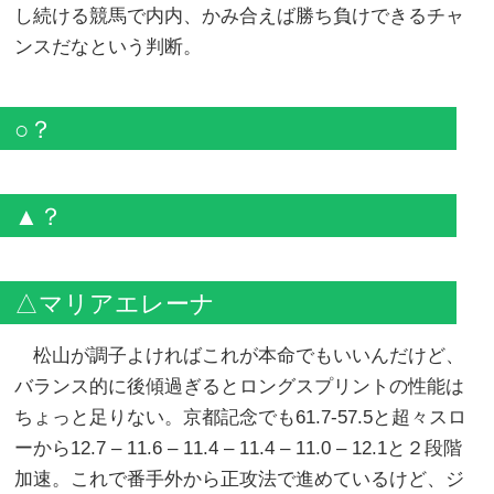
し続ける競馬で内内、かみ合えば勝ち負けできるチャ
ンスだなという判断。
○？
▲？
△マリアエレーナ
松山が調子よければこれが本命でもいいんだけど、
バランス的に後傾過ぎるとロングスプリントの性能は
ちょっと足りない。京都記念でも61.7-57.5と超々スロ
ーから12.7 – 11.6 – 11.4 – 11.4 – 11.0 – 12.1と２段階
加速。これで番手外から正攻法で進めているけど、ジ