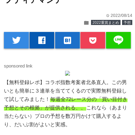
ノディアマンテ
2022/08/14
time
folder
2022重賞まとめ
予想
line
twitter
facebook
hatenabookmark
sponsored link
【無料登録レポ】コラボ指数考案者北条直人。この男
いとも簡単に３連単を当ててくるので実際無料登録し
て試してみました！
毎週全72レース分の「買い目付き
予想とその根拠」が提供される、、
これなら（あまり
当たらない）プロの予想を数万円かけて購入するよ
り、だいぶ割がよいと実感。