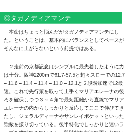
◎タガノディアマンテ
本命はちょっと悩んだがタガノディアマンテにし
た。ということは、基本的にバランスとしてペースが
そんなに上がらないという前提ではある。
２走前の京都記念はシンプルに最先着したように力
は十分。阪神2200ｍで61.7-57.5と超々スローでの12.7
– 11.6 – 11.4 – 11.4 – 11.0 – 12.1と２段階加速でL2最
速。これで先行策を取って上手くマリアエレーナの後
ろを確保しつつ３～４角で最短距離から直線でマリア
エレーナの内からしっかりと反応してここで伸びてき
たし、ジェラルディーナやサンレイポケットといった
強敵を振り切っている。後半特化でしっかりと速いラ