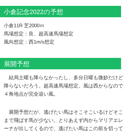
小倉記念2022の予想
小倉11R 芝2000ｍ
馬場想定：良、超高速馬場想定
風向想定：西1m/s想定
展開予想
結局土曜も降らなかったし、多分日曜も微妙だけど
降らないだろう。超高速馬場想定。風は西からなので
４角地点が完全追い風。
展開予想だが、逃げたい馬はそこそこいるけどそこ
まで飛ばす馬が少ない。とりあえず内からマリアエレ
ーナが出してくるので、逃げたい馬はこの前を切って