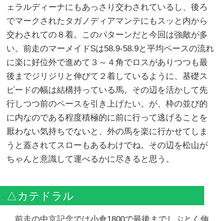
ェラルディーナにもあっさり交わされているし、後ろ
でマークされたタガノディアマンテにもスッと内から
交わされての８着。このパターンだと今回は強敵が多
い。前走のマーメイドSは58.9-58.9と平均ペースの流れ
に楽に好位外で進めて３～４角でロスがありつつも最
後までジリジリと伸びて２着しているように、基礎ス
ピードの幅は結構持っている馬。その辺を活かして先
行しつつ前のペースを引き上げたい。が、枠の並び的
に内なのである程度積極的に前に行って逃げることを
厭わない気持ちでないと、外の馬を楽に行かせてしま
うと蓋されてスローもあるわけでね。その辺を松山が
ちゃんと意識して運べるかに尽きると思う。
△カテドラル
前走の中京記念では小倉1800で最後までしぶとく伸