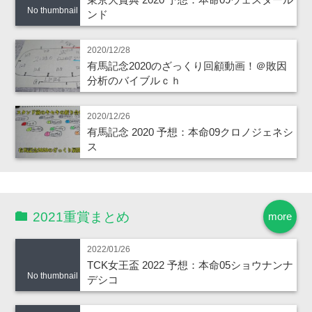
No thumbnail
ンド
2020/12/28
有馬記念2020のざっくり回顧動画！＠敗因
分析のバイブルｃｈ
2020/12/26
有馬記念 2020 予想：本命09クロノジェネシ
ス
2021重賞まとめ
more
2022/01/26
TCK女王盃 2022 予想：本命05ショウナンナ
No thumbnail
デシコ