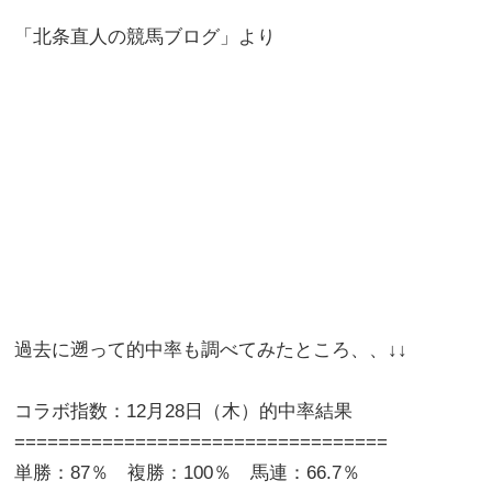
「北条直人の競馬ブログ」より
過去に遡って的中率も調べてみたところ、、↓↓
コラボ指数：12月28日（木）的中率結果
==================================
単勝：87％ 複勝：100％ 馬連：66.7％