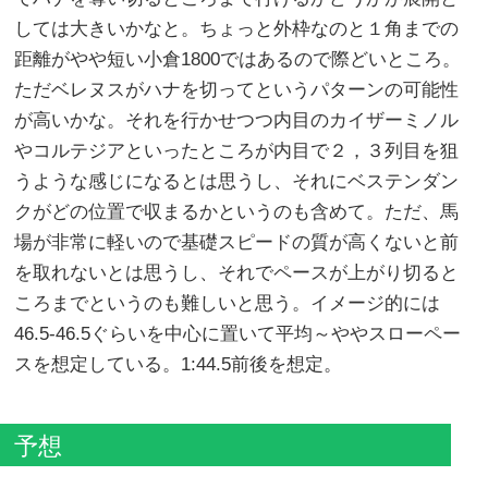
しては大きいかなと。ちょっと外枠なのと１角までの
距離がやや短い小倉1800ではあるので際どいところ。
ただベレヌスがハナを切ってというパターンの可能性
が高いかな。それを行かせつつ内目のカイザーミノル
やコルテジアといったところが内目で２，３列目を狙
うような感じになるとは思うし、それにベステンダン
クがどの位置で収まるかというのも含めて。ただ、馬
場が非常に軽いので基礎スピードの質が高くないと前
を取れないとは思うし、それでペースが上がり切ると
ころまでというのも難しいと思う。イメージ的には
46.5-46.5ぐらいを中心に置いて平均～ややスローペー
スを想定している。1:44.5前後を想定。
予想