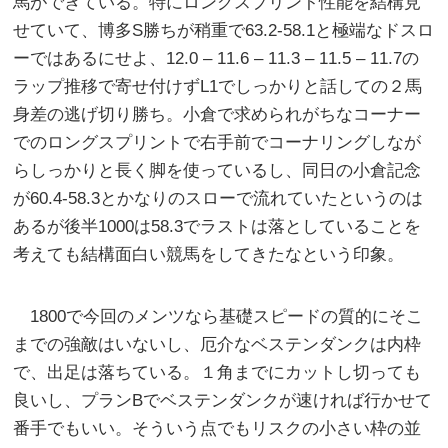
馬ができている。特にロングスプリント性能を結構見
せていて、博多S勝ちが稍重で63.2-58.1と極端なドスロ
ーではあるにせよ、12.0 – 11.6 – 11.3 – 11.5 – 11.7の
ラップ推移で寄せ付けずL1でしっかりと話しての２馬
身差の逃げ切り勝ち。小倉で求められがちなコーナー
でのロングスプリントで右手前でコーナリングしなが
らしっかりと長く脚を使っているし、同日の小倉記念
が60.4-58.3とかなりのスローで流れていたというのは
あるが後半1000は58.3でラストは落としていることを
考えても結構面白い競馬をしてきたなという印象。
1800で今回のメンツなら基礎スピードの質的にそこ
までの強敵はいないし、厄介なベステンダンクは内枠
で、出足は落ちている。１角までにカットし切っても
良いし、プランBでベステンダンクが速ければ行かせて
番手でもいい。そういう点でもリスクの小さい枠の並