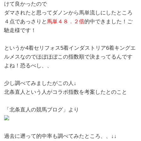
けて良かったので
ダマされたと思ってダノンから馬単流しにしたところ
４点であっさりと
馬単４８．２倍
的中できました！ご
馳走様です！
というか4着セリフォス5着インダストリア6着キングエ
ルメスなのでほぼほぼこの指数順で決まってるんです
よね！恐るべし、、
少し調べてみましたがこの人↓
北条直人という人がコラボ指数を考案したとのこと
「北条直人の競馬ブログ」より
過去に遡って的中率も調べてみたところ、、↓↓