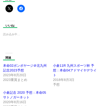
いいね:
読み込み中…
関連
本命02ボンボヤージ＠北九州
小倉11R 九州スポーツ杯 予
記念2023予想
想：本命04アドマイヤデライ
2023年8月20日
ト
2023重賞まとめ
2018年8月3日
予想
小倉記念 2020 予想：本命05
サトノガーネット
2020年8月16日