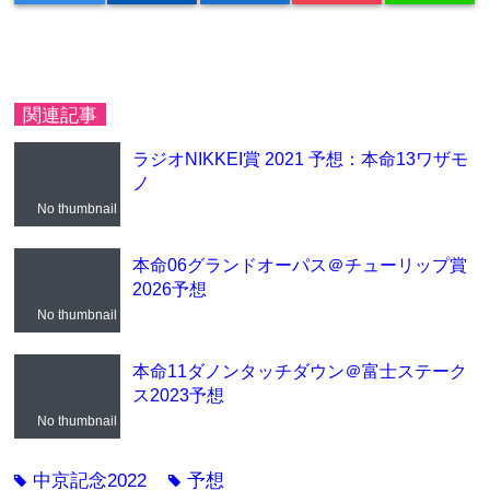
関連記事
ラジオNIKKEI賞 2021 予想：本命13ワザモ
ノ
No thumbnail
本命06グランドオーパス＠チューリップ賞
2026予想
No thumbnail
本命11ダノンタッチダウン＠富士ステーク
ス2023予想
No thumbnail
中京記念2022
予想
tag
tag