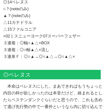
◎14ベレヌス
○？(noteのみ)
▲？(noteのみ)
△11カテドラル
△15ファルコニア
×02ミスニューヨーク07スーパーフェザー
３連複：◎軸○▲△×BOX
３連複：◎○軸▲△×流し
３連単Ｆ：◎○▲→◎○▲△→◎○▲△×
◎ベレヌス
本命はベレヌスにした。まあできればもうちょっと
内目の枠が欲しかったのは本音だけど、絡まれるとし
たらベステンダンクぐらいだと思うので、これも含め
て逃げ先行勢の中で一番外というなら内に切り込んで