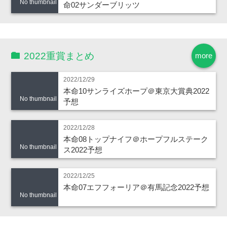
No thumbnail
命02サンダーブリッツ
2022重賞まとめ
more
2022/12/29
本命10サンライズホープ＠東京大賞典2022
No thumbnail
予想
2022/12/28
本命08トップナイフ＠ホープフルステーク
No thumbnail
ス2022予想
2022/12/25
本命07エフフォーリア＠有馬記念2022予想
No thumbnail