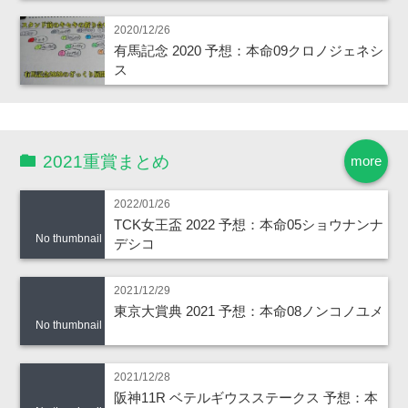
2020/12/26
有馬記念 2020 予想：本命09クロノジェネシ
ス
2021重賞まとめ
more
2022/01/26
TCK女王盃 2022 予想：本命05ショウナンナ
No thumbnail
デシコ
2021/12/29
東京大賞典 2021 予想：本命08ノンコノユメ
No thumbnail
2021/12/28
阪神11R ベテルギウスステークス 予想：本