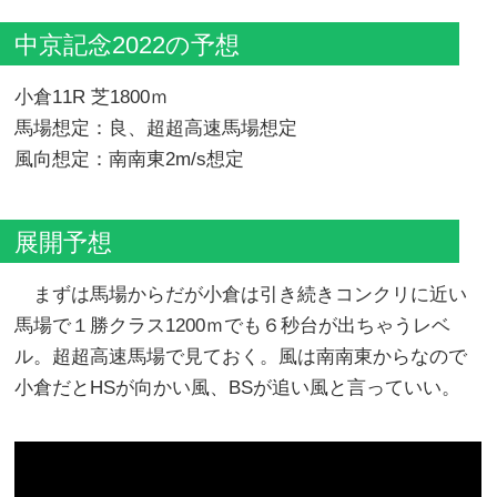
中京記念2022の予想
小倉11R 芝1800ｍ
馬場想定：良、超超高速馬場想定
風向想定：南南東2m/s想定
展開予想
まずは馬場からだが小倉は引き続きコンクリに近い
馬場で１勝クラス1200ｍでも６秒台が出ちゃうレベ
ル。超超高速馬場で見ておく。風は南南東からなので
小倉だとHSが向かい風、BSが追い風と言っていい。