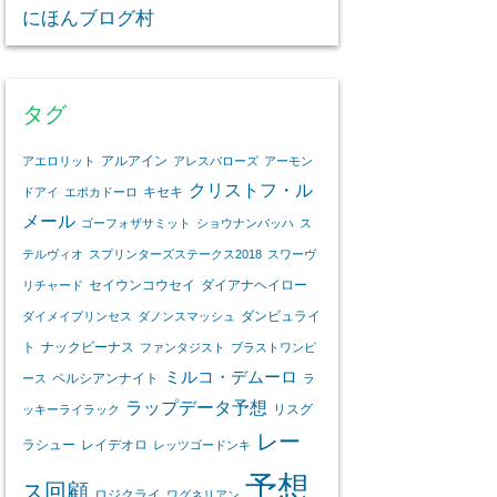
にほんブログ村
タグ
アルアイン
アエロリット
アレスバローズ
アーモン
クリストフ・ル
キセキ
ドアイ
エポカドーロ
メール
ゴーフォザサミット
ショウナンバッハ
ス
テルヴィオ
スプリンターズステークス2018
スワーヴ
セイウンコウセイ
ダイアナヘイロー
リチャード
ダイメイプリンセス
ダノンスマッシュ
ダンビュライ
ナックビーナス
ト
ファンタジスト
ブラストワンピ
ミルコ・デムーロ
ペルシアンナイト
ース
ラ
ラップデータ予想
リスグ
ッキーライラック
レー
ラシュー
レイデオロ
レッツゴードンキ
予想
ス回顧
ロジクライ
ワグネリアン