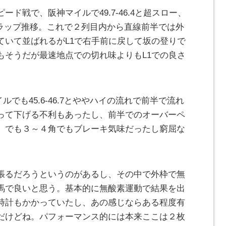
戦で、阪神マイルで49.7-46.4と超スロー、
0.5 – 11.9のラップ推移。これで２列目内から直線前半では外
ていて並ばれるがL1で右手前に戻して坂の登りで
もそうだが最速地点での切れ味よりもL1での良さ
でも45.6-46.7とややハイの流れで前半で流れ
って下げる不利もあったし、前半でのオーバーペ
。でも３～４角でもブレーキ気味だったし窮屈な
。
張るだろうというのがあるし、その中で外枠で無
馬で良いと思う。基本的に無酸素運動で結果を出
時計もかかっていたし、あの感じならある程度有
だけどね。パフォーマンス的には本来ここは２枚