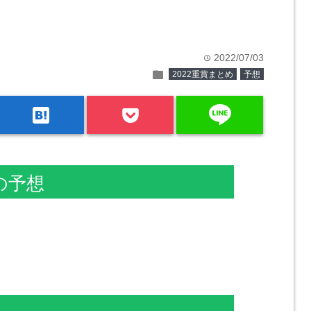
2022/07/03
time
folder
2022重賞まとめ
予想
line
hatenabookmark
2の予想