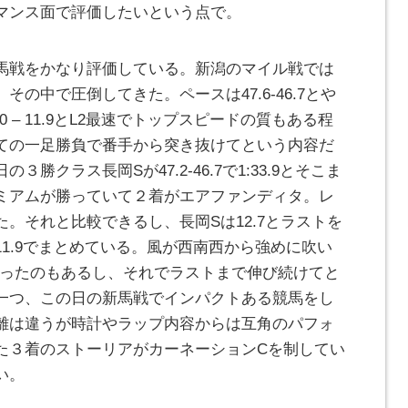
マンス面で評価したいという点で。
馬戦をかなり評価している。新潟のマイル戦では
の中で圧倒してきた。ペースは47.6-46.7とや
 – 11.0 – 11.9とL2最速でトップスピードの質もある程
ての一足勝負で番手から突き抜けてという内容だ
勝クラス長岡Sが47.2-46.7で1:33.9とそこま
ミアムが勝っていて２着がエアファンディタ。レ
。それと比較できるし、長岡Sは12.7とラストを
1.9でまとめている。風が西南西から強めに吹い
だったのもあるし、それでラストまで伸び続けてと
一つ、この日の新馬戦でインパクトある競馬をし
離は違うが時計やラップ内容からは互角のパフォ
た３着のストーリアがカーネーションCを制してい
い。