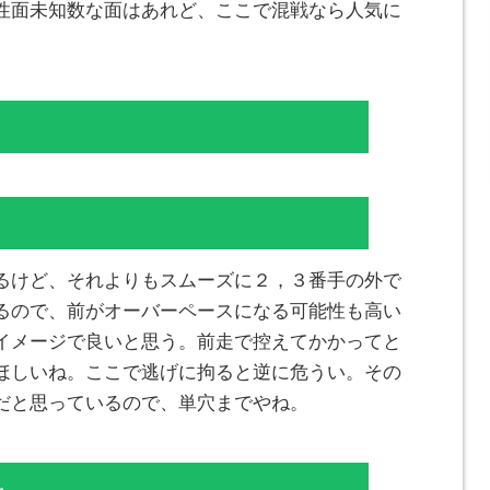
性面未知数な面はあれど、ここで混戦なら人気に
るけど、それよりもスムーズに２，３番手の外で
るので、前がオーバーペースになる可能性も高い
イメージで良いと思う。前走で控えてかかってと
ほしいね。ここで逃げに拘ると逆に危うい。その
だと思っているので、単穴までやね。