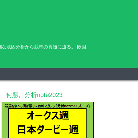
細な敗因分析から競馬の真髄に迫る。 敗因
何悪。分析note2023