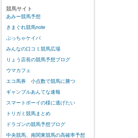
競馬サイト
あみー競馬予想
きまぐれ競馬note
ぶっちゃケイバ
みんなの口コミ競馬広場
りょう店長の競馬予想ブログ
ウマカフェ
エコ馬券 小点数で競馬に勝つ
ギャンブルあんてな速報
スマートボーイの様に逃げたい
トリガミ競馬まとめ
ドラゴンの競馬予想ブログ
中央競馬、南関東競馬の高確率予想