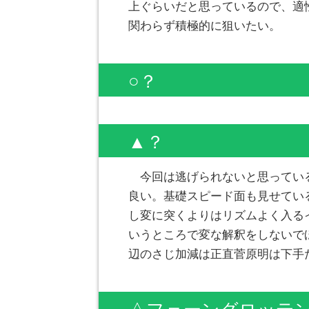
上ぐらいだと思っているので、適
関わらず積極的に狙いたい。
○？
▲？
今回は逃げられないと思ってい
良い。基礎スピード面も見せてい
し変に突くよりはリズムよく入る
いうところで変な解釈をしないで
辺のさじ加減は正直菅原明は下手