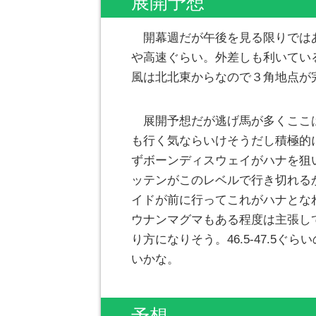
展開予想
開幕週だが午後を見る限りでは
や高速ぐらい。外差しも利いてい
風は北北東からなので３角地点が
展開予想だが逃げ馬が多くここ
も行く気ならいけそうだし積極的
ずボーンディスウェイがハナを狙
ッテンがこのレベルで行き切れる
イドが前に行ってこれがハナとな
ウナンマグマもある程度は主張し
り方になりそう。46.5-47.5ぐ
いかな。