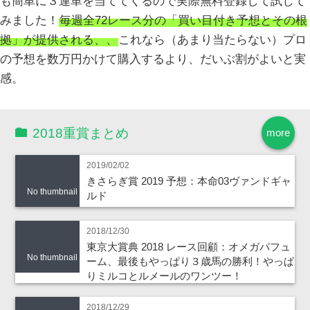
も簡単に３連単を当ててくるので実際無料登録して試して
みました！
毎週全72レース分の「買い目付き予想とその根
拠」が提供される、、
これなら（あまり当たらない）プロ
の予想を数万円かけて購入するより、だいぶ割がよいと実
感。
2018重賞まとめ
more
2019/02/02
きさらぎ賞 2019 予想：本命03ヴァンドギャ
No thumbnail
ルド
2018/12/30
東京大賞典 2018 レース回顧：オメガパフュ
No thumbnail
ーム、最後もやっぱり３歳馬の勝利！やっぱ
りミルコとルメールのワンツー！
2018/12/29