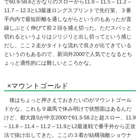
で60.9-58.6とかなりのスローから11.9 – 11.5 – 11.2 –
11.7 – 12.3とL3最速ロングスプリントで先行策、３番
手内内で最短距離を通しながらというのもあったが直
線しぶとく伸びて前２頭を捕え切った。ただスパッと
切れるというよりはジリジリと出し切ってという感じ
だし、ここ２走がタイトな流れで良さが出てきている
というのもあるので、新潟外2000で人気でとなるとち
ょっと適性的には難しいところかな。
×マウントゴールド
後はちょっと押さえておきたいのがマウントゴール
ドかな。これも９歳馬で休み明けで状態面はあるんだ
けど、都大路Sが中京2000で61.3-58.2と超スロー、11.9
– 11.8 – 11.4 – 11.2 – 11.9とL2最速戦で番手外から正攻
法で抜け出してきた。ここの３着が結構強敵ショウナ