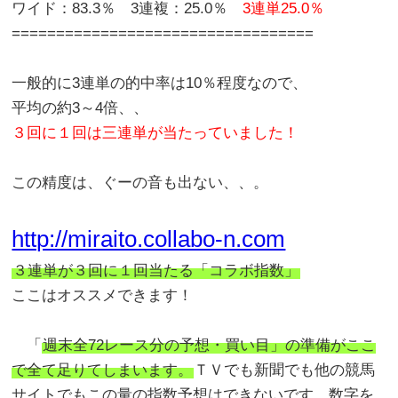
ワイド：83.3％ 3連複：25.0％
3連単25.0％
==================================
一般的に3連単の的中率は10％程度なので、
平均の約3～4倍、、
３回に１回は三連単が当たっていました！
この精度は、ぐーの音も出ない、、。
http://miraito.collabo-n.com
３連単が３回に１回当たる「コラボ指数」
ここはオススメできます！
「
週末全72レース分の予想・買い目」の準備がここ
で全て足りてしまいます。
ＴＶでも新聞でも他の競馬
サイトでもこの量の指数予想はできないです。数字を