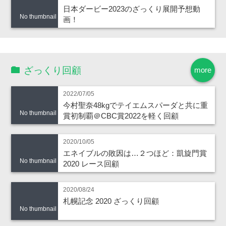
日本ダービー2023のざっくり展開予想動
No thumbnail
画！
ざっくり回顧
more
2022/07/05
今村聖奈48kgでテイエムスパーダと共に重
No thumbnail
賞初制覇＠CBC賞2022を軽く回顧
2020/10/05
エネイブルの敗因は…２つほど：凱旋門賞
No thumbnail
2020 レース回顧
2020/08/24
札幌記念 2020 ざっくり回顧
No thumbnail