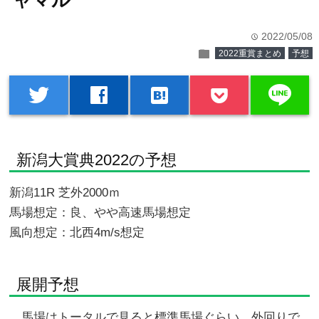
ャマル
2022/05/08
time
folder
2022重賞まとめ
予想
line
twitter
facebook
hatenabookmark
新潟大賞典2022の予想
新潟11R 芝外2000ｍ
馬場想定：良、やや高速馬場想定
風向想定：北西4m/s想定
展開予想
馬場はトータルで見ると標準馬場ぐらい。外回りで