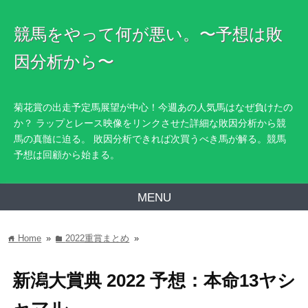
競馬をやって何が悪い。〜予想は敗
因分析から〜
菊花賞の出走予定馬展望が中心！今週あの人気馬はなぜ負けたの
か？ ラップとレース映像をリンクさせた詳細な敗因分析から競
馬の真髄に迫る。 敗因分析できれば次買うべき馬が解る。競馬
予想は回顧から始まる。
MENU
Home
»
2022重賞まとめ
»
home
folder
新潟大賞典 2022 予想：本命13ヤシ