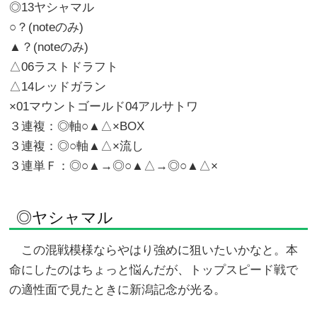
◎13ヤシャマル
○？(noteのみ)
▲？(noteのみ)
△06ラストドラフト
△14レッドガラン
×01マウントゴールド04アルサトワ
３連複：◎軸○▲△×BOX
３連複：◎○軸▲△×流し
３連単Ｆ：◎○▲→◎○▲△→◎○▲△×
◎ヤシャマル
この混戦模様ならやはり強めに狙いたいかなと。本
命にしたのはちょっと悩んだが、トップスピード戦で
の適性面で見たときに新潟記念が光る。