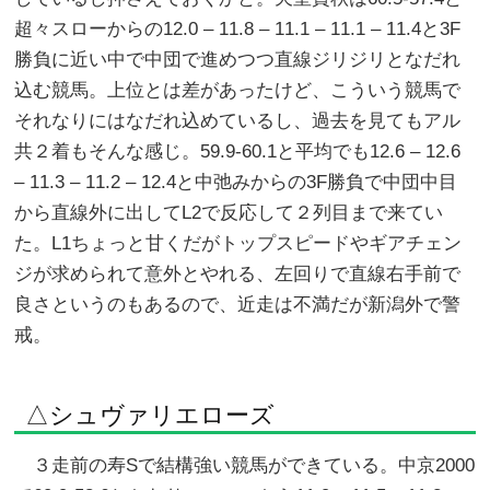
超々スローからの12.0 – 11.8 – 11.1 – 11.1 – 11.4と3F
勝負に近い中で中団で進めつつ直線ジリジリとなだれ
込む競馬。上位とは差があったけど、こういう競馬で
それなりにはなだれ込めているし、過去を見てもアル
共２着もそんな感じ。59.9-60.1と平均でも12.6 – 12.6
– 11.3 – 11.2 – 12.4と中弛みからの3F勝負で中団中目
から直線外に出してL2で反応して２列目まで来てい
た。L1ちょっと甘くだがトップスピードやギアチェン
ジが求められて意外とやれる、左回りで直線右手前で
良さというのもあるので、近走は不満だが新潟外で警
戒。
△シュヴァリエローズ
３走前の寿Sで結構強い競馬ができている。中京2000