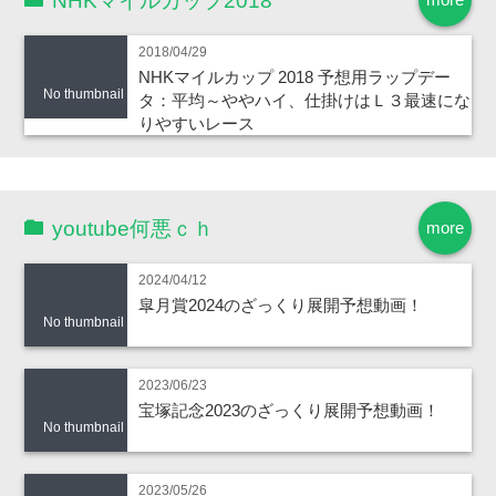
NHKマイルカップ2018
2018/04/29
NHKマイルカップ 2018 予想用ラップデー
No thumbnail
タ：平均～ややハイ、仕掛けはＬ３最速にな
りやすいレース
youtube何悪ｃｈ
more
2024/04/12
皐月賞2024のざっくり展開予想動画！
No thumbnail
2023/06/23
宝塚記念2023のざっくり展開予想動画！
No thumbnail
2023/05/26