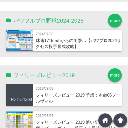
パワフルプロ野球2024-2025
more
2024/07/28
球速171km/hからの衝撃…【パワプロ2024サ
クセス投手育成攻略】
フィリーズレビュー2019
more
2019/03/09
フィリーズレビュー 2019 予想：本命06プー
No thumbnail
ルヴィル
2019/03/07
home
arrowup
フィリーズレビュー 2019 追い切り・調教評