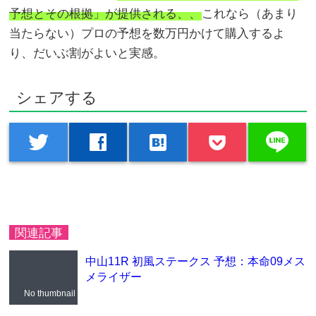
予想とその根拠」が提供される、、
これなら（あまり
当たらない）プロの予想を数万円かけて購入するよ
り、だいぶ割がよいと実感。
シェアする
line
twitter
facebook
hatenabookmark
関連記事
中山11R 初風ステークス 予想：本命09メス
メライザー
No thumbnail