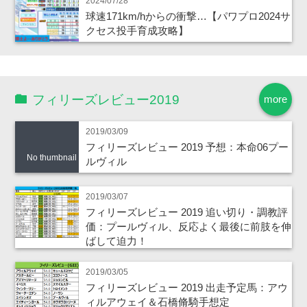
2024/07/28
球速171km/hからの衝撃…【パワプロ2024サ
クセス投手育成攻略】
フィリーズレビュー2019
more
2019/03/09
フィリーズレビュー 2019 予想：本命06プー
No thumbnail
ルヴィル
2019/03/07
フィリーズレビュー 2019 追い切り・調教評
価：プールヴィル、反応よく最後に前肢を伸
ばして迫力！
2019/03/05
フィリーズレビュー 2019 出走予定馬：アウ
ィルアウェイ＆石橋脩騎手想定