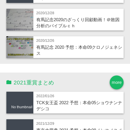
2020/12/28
有馬記念2020のざっくり回顧動画！＠敗因
分析のバイブルｃｈ
2020/12/26
有馬記念 2020 予想：本命09クロノジェネシ
ス
2021重賞まとめ
more
2022/01/26
TCK女王盃 2022 予想：本命05ショウナンナ
No thumbnail
デシコ
2021/12/29