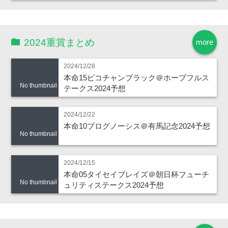
2024重賞まとめ
more
2024/12/28
本命15ピコチャンブラック＠ホープフルス
No thumbnail
テークス2024予想
2024/12/22
本命10プログノーシス＠有馬記念2024予想
No thumbnail
2024/12/15
本命05タイセイブレイズ＠朝日杯フューチ
No thumbnail
ュリティステークス2024予想