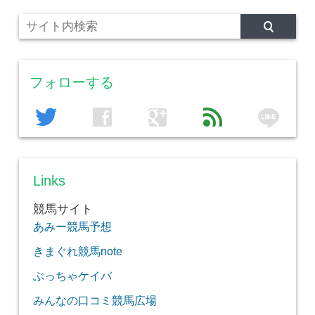
フォローする
line
twitter
facebook
google
feed
Links
競馬サイト
あみー競馬予想
きまぐれ競馬note
ぶっちゃケイバ
みんなの口コミ競馬広場