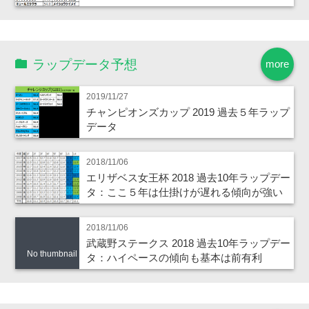
ラップデータ予想
more
2019/11/27
チャンピオンズカップ 2019 過去５年ラップ
データ
2018/11/06
エリザベス女王杯 2018 過去10年ラップデー
タ：ここ５年は仕掛けが遅れる傾向が強い
2018/11/06
武蔵野ステークス 2018 過去10年ラップデー
No thumbnail
タ：ハイペースの傾向も基本は前有利