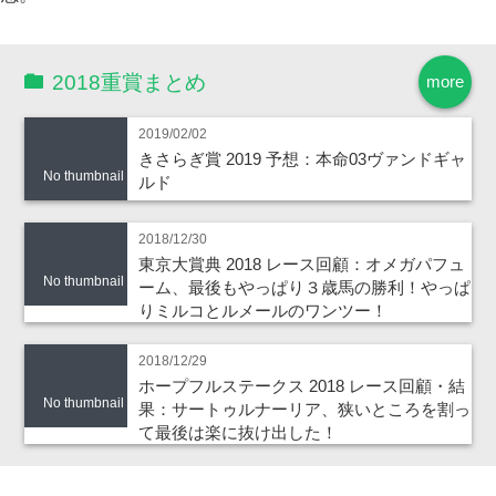
2018重賞まとめ
more
2019/02/02
きさらぎ賞 2019 予想：本命03ヴァンドギャ
No thumbnail
ルド
2018/12/30
東京大賞典 2018 レース回顧：オメガパフュ
No thumbnail
ーム、最後もやっぱり３歳馬の勝利！やっぱ
りミルコとルメールのワンツー！
2018/12/29
ホープフルステークス 2018 レース回顧・結
No thumbnail
果：サートゥルナーリア、狭いところを割っ
て最後は楽に抜け出した！