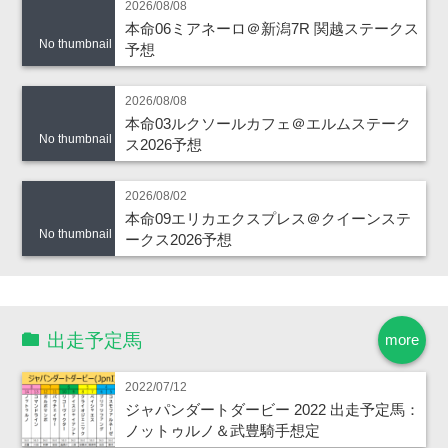
2026/08/08
本命06ミアネーロ＠新潟7R 関越ステークス
No thumbnail
予想
2026/08/08
本命03ルクソールカフェ＠エルムステーク
No thumbnail
ス2026予想
2026/08/02
本命09エリカエクスプレス＠クイーンステ
No thumbnail
ークス2026予想
出走予定馬
more
2022/07/12
ジャパンダートダービー 2022 出走予定馬：
ノットゥルノ＆武豊騎手想定