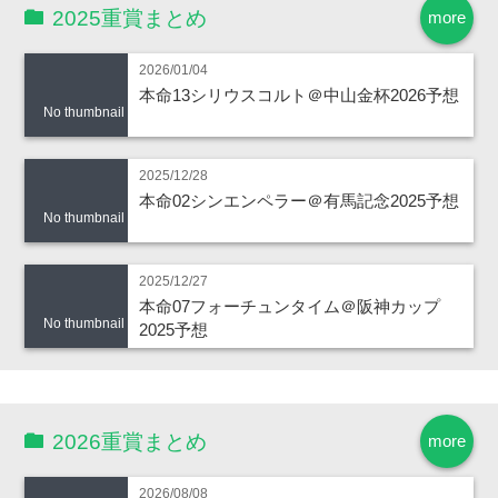
2025重賞まとめ
more
2026/01/04
本命13シリウスコルト＠中山金杯2026予想
No thumbnail
2025/12/28
本命02シンエンペラー＠有馬記念2025予想
No thumbnail
2025/12/27
本命07フォーチュンタイム＠阪神カップ
No thumbnail
2025予想
2026重賞まとめ
more
2026/08/08