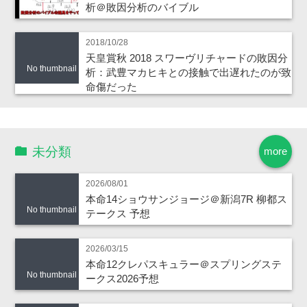
析＠敗因分析のバイブル
2018/10/28
天皇賞秋 2018 スワーヴリチャードの敗因分
No thumbnail
析：武豊マカヒキとの接触で出遅れたのが致
命傷だった
未分類
more
2026/08/01
本命14ショウサンジョージ＠新潟7R 柳都ス
No thumbnail
テークス 予想
2026/03/15
本命12クレパスキュラー＠スプリングステ
No thumbnail
ークス2026予想