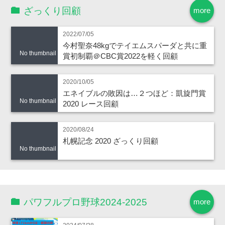
ざっくり回顧
more
2022/07/05
今村聖奈48kgでテイエムスパーダと共に重
No thumbnail
賞初制覇＠CBC賞2022を軽く回顧
2020/10/05
エネイブルの敗因は…２つほど：凱旋門賞
No thumbnail
2020 レース回顧
2020/08/24
札幌記念 2020 ざっくり回顧
No thumbnail
パワフルプロ野球2024-2025
more