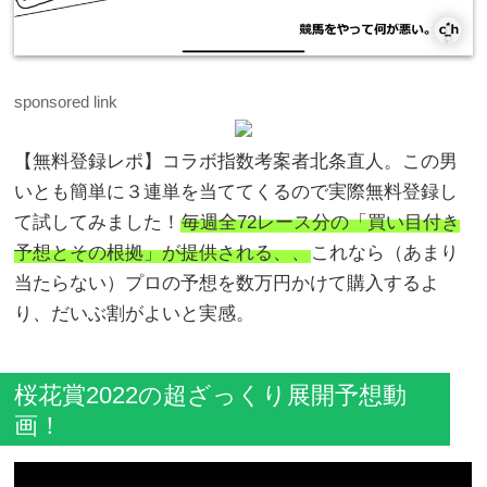
sponsored link
【無料登録レポ】コラボ指数考案者北条直人。この男
いとも簡単に３連単を当ててくるので実際無料登録し
て試してみました！
毎週全72レース分の「買い目付き
予想とその根拠」が提供される、、
これなら（あまり
当たらない）プロの予想を数万円かけて購入するよ
り、だいぶ割がよいと実感。
桜花賞2022の超ざっくり展開予想動
画！