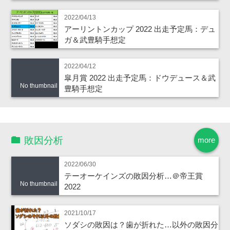
2022/04/13
アーリントンカップ 2022 出走予定馬：デュ
ガ＆武豊騎手想定
2022/04/12
皐月賞 2022 出走予定馬：ドウデュース＆武
No thumbnail
豊騎手想定
敗因分析
more
2022/06/30
テーオーケインズの敗因分析…＠帝王賞
No thumbnail
2022
2021/10/17
ソダシの敗因は？歯が折れた…以外の敗因分