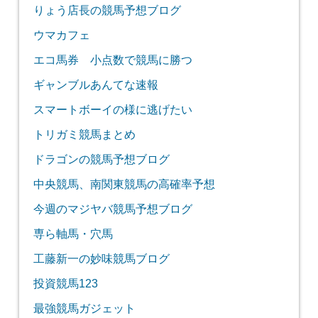
りょう店長の競馬予想ブログ
ウマカフェ
エコ馬券 小点数で競馬に勝つ
ギャンブルあんてな速報
スマートボーイの様に逃げたい
トリガミ競馬まとめ
ドラゴンの競馬予想ブログ
中央競馬、南関東競馬の高確率予想
今週のマジヤバ競馬予想ブログ
専ら軸馬・穴馬
工藤新一の妙味競馬ブログ
投資競馬123
最強競馬ガジェット