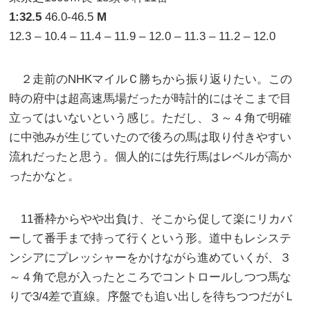
1:32.5
46.0-46.5
M
12.3 – 10.4 – 11.4 – 11.9 – 12.0 – 11.3 – 11.2 – 12.0
２走前のNHKマイルＣ勝ちから振り返りたい。この
時の府中は超高速馬場だったが時計的にはそこまで目
立ってはいないという感じ。ただし、３～４角で明確
に中弛みが生じていたので後ろの馬は取り付きやすい
流れだったと思う。個人的には先行馬はレベルが高か
ったかなと。
11番枠からやや出負け、そこから促して楽にリカバ
ーして番手まで持って行くという形。道中もレシステ
ンシアにプレッシャーをかけながら進めていくが、３
～４角で息が入ったところでコントロールしつつ馬な
りで3/4差で直線。序盤でも追い出しを待ちつつだがＬ