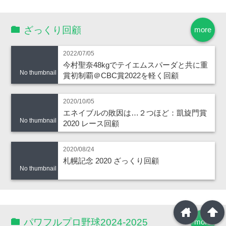
ざっくり回顧
more
2022/07/05
今村聖奈48kgでテイエムスパーダと共に重
No thumbnail
賞初制覇＠CBC賞2022を軽く回顧
2020/10/05
エネイブルの敗因は…２つほど：凱旋門賞
No thumbnail
2020 レース回顧
2020/08/24
札幌記念 2020 ざっくり回顧
No thumbnail
home
arrowup
パワフルプロ野球2024-2025
more