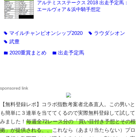
アルテミスステークス 2018 出走予定馬：
エールヴォア＆浜中騎手想定
マイルチャンピオンシップ2020
ラウダシオン
tag
tag
武豊
tag
2020重賞まとめ
出走予定馬
folder
folder
sponsored link
【無料登録レポ】コラボ指数考案者北条直人。この男いと
も簡単に３連単を当ててくるので実際無料登録して試して
みました！
毎週全72レース分の「買い目付き予想とその根
拠」が提供される、、
これなら（あまり当たらない）プロ