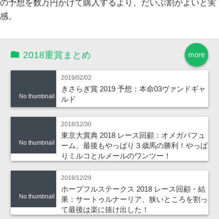
の予想を数万円かけて購入するより、だいぶ割がよいと実
感。
2018重賞まとめ
more
2019/02/02
きさらぎ賞 2019 予想：本命03ヴァンドギャ
No thumbnail
ルド
2018/12/30
東京大賞典 2018 レース回顧：オメガパフュ
No thumbnail
ーム、最後もやっぱり３歳馬の勝利！やっぱ
りミルコとルメールのワンツー！
2018/12/29
ホープフルステークス 2018 レース回顧・結
No thumbnail
果：サートゥルナーリア、狭いところを割っ
て最後は楽に抜け出した！