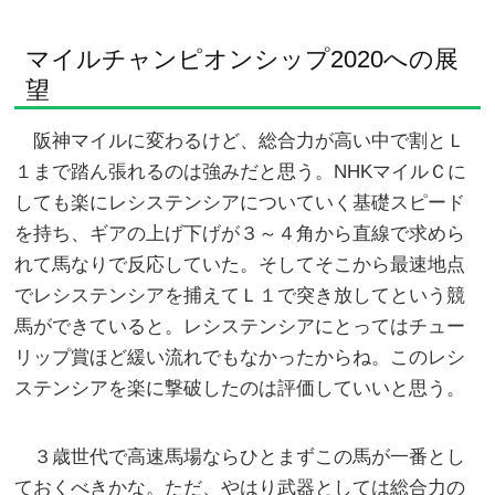
マイルチャンピオンシップ2020への展
望
阪神マイルに変わるけど、総合力が高い中で割とＬ
１まで踏ん張れるのは強みだと思う。NHKマイルＣに
しても楽にレシステンシアについていく基礎スピード
を持ち、ギアの上げ下げが３～４角から直線で求めら
れて馬なりで反応していた。そしてそこから最速地点
でレシステンシアを捕えてＬ１で突き放してという競
馬ができていると。レシステンシアにとってはチュー
リップ賞ほど緩い流れでもなかったからね。このレシ
ステンシアを楽に撃破したのは評価していいと思う。
３歳世代で高速馬場ならひとまずこの馬が一番とし
ておくべきかな。ただ、やはり武器としては総合力の