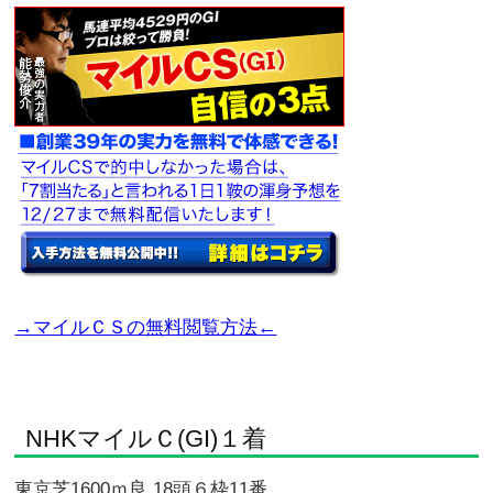
→マイルＣＳの無料閲覧方法←
NHKマイルＣ(GI)１着
東京芝1600ｍ良 18頭６枠11番