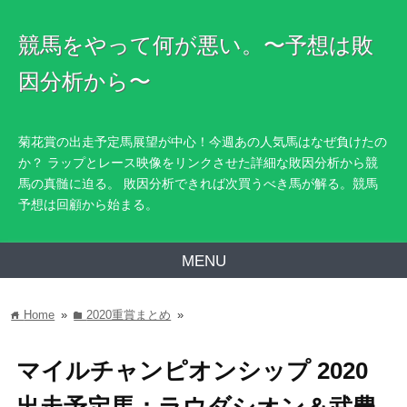
競馬をやって何が悪い。〜予想は敗
因分析から〜
菊花賞の出走予定馬展望が中心！今週あの人気馬はなぜ負けたの
か？ ラップとレース映像をリンクさせた詳細な敗因分析から競
馬の真髄に迫る。 敗因分析できれば次買うべき馬が解る。競馬
予想は回顧から始まる。
MENU
Home
»
2020重賞まとめ
»
home
folder
マイルチャンピオンシップ 2020