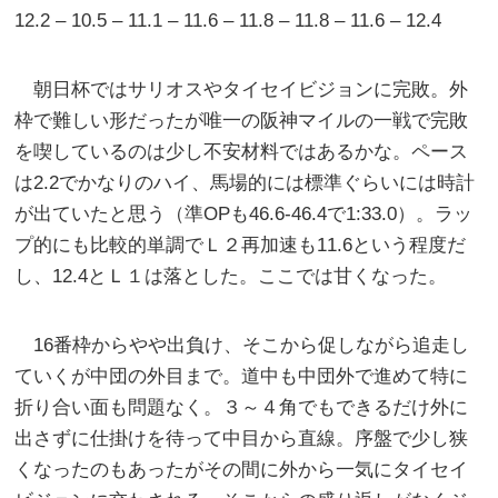
12.2 – 10.5 – 11.1 – 11.6 – 11.8 – 11.8 – 11.6 – 12.4
朝日杯ではサリオスやタイセイビジョンに完敗。外
枠で難しい形だったが唯一の阪神マイルの一戦で完敗
を喫しているのは少し不安材料ではあるかな。ペース
は2.2でかなりのハイ、馬場的には標準ぐらいには時計
が出ていたと思う（準OPも46.6-46.4で1:33.0）。ラッ
プ的にも比較的単調でＬ２再加速も11.6という程度だ
し、12.4とＬ１は落とした。ここでは甘くなった。
16番枠からやや出負け、そこから促しながら追走し
ていくが中団の外目まで。道中も中団外で進めて特に
折り合い面も問題なく。３～４角でもできるだけ外に
出さずに仕掛けを待って中目から直線。序盤で少し狭
くなったのもあったがその間に外から一気にタイセイ