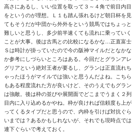
高さにあるし、いい位置を取って３～４角で前目内目
をというのが理想。Ｌ１も踏ん張れるけど朝日杯を見
てもそうだが中団から外外をという競馬ではちょっと
難しいと思うし、多少前半速くても流れに乗っていく
ことが大事。後は古馬との比較になるかな…正直富士
Ｓは時計が掛っていたので今の阪神マイルだとなかな
か参考にしづらいところはある。今回だとグランアレ
グリアという絶対王者が要るし、グランは正直流れち
ゃったほうがマイルでは強いと思うんだよね。こちら
もある程度流れた方が良いけど、そのうえでもグラン
は強敵。後は枠の並びや展開面でどこまでうまく２列
目内に入り込めるかやね。枠が良ければ信頼度も上が
ってくるタイプだと思うので、内枠を引けば対抗ぐら
いまでは？あるかもしれないが、それでも現時点では
連下ぐらいで考えておく。