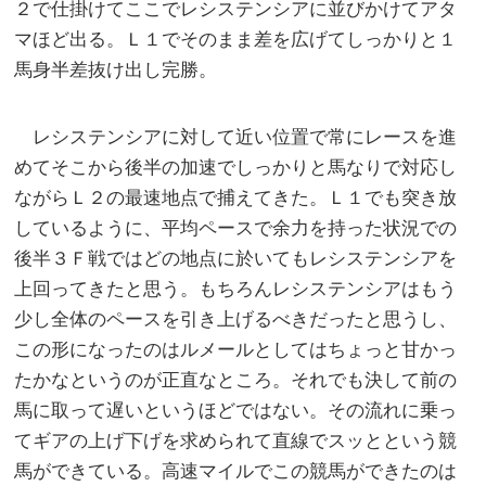
２で仕掛けてここでレシステンシアに並びかけてアタ
マほど出る。Ｌ１でそのまま差を広げてしっかりと１
馬身半差抜け出し完勝。
レシステンシアに対して近い位置で常にレースを進
めてそこから後半の加速でしっかりと馬なりで対応し
ながらＬ２の最速地点で捕えてきた。Ｌ１でも突き放
しているように、平均ペースで余力を持った状況での
後半３Ｆ戦ではどの地点に於いてもレシステンシアを
上回ってきたと思う。もちろんレシステンシアはもう
少し全体のペースを引き上げるべきだったと思うし、
この形になったのはルメールとしてはちょっと甘かっ
たかなというのが正直なところ。それでも決して前の
馬に取って遅いというほどではない。その流れに乗っ
てギアの上げ下げを求められて直線でスッとという競
馬ができている。高速マイルでこの競馬ができたのは