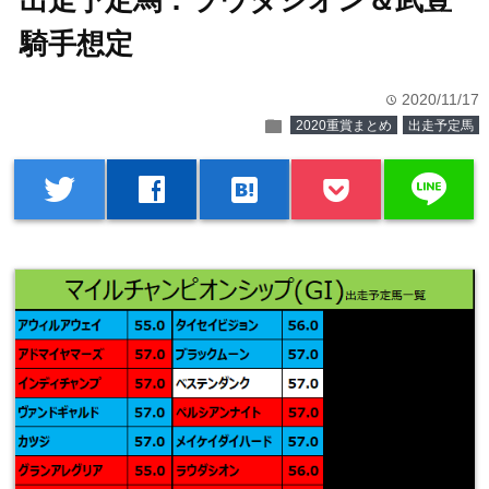
出走予定馬：ラウダシオン＆武豊
騎手想定
2020/11/17
time
folder
2020重賞まとめ
出走予定馬
line
twitter
facebook
hatenabookmark