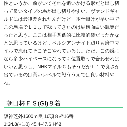
性というか、前がいてそれを追いかける形だと出し切
って良いタイプの馬が出し切りやすい。ヴァンドギャ
ルドには最後差されたんだけど、本仕掛けが早い中で
この馬場でＬ１まで残ってきたのは結構面白い競馬だ
ったと思う。ここは相手関係的に比較的楽だったかな
とは思っているけど…ペルシアンナイト辺りも府中マ
イルで流れてそこそこやれているし。ただ、この感じ
なら多少ハイペースになっても位置取りで合わせれば
いいと思うし、NHKマイルＣもそうだがＬ１で良さが
出ているのは高いレベルで戦ううえでは良い材料や
ね。
朝日杯ＦＳ(GI)８着
阪神芝外1600ｍ良 16頭８枠16番
1:34.0
(+1.0) 45.4-47.6
H^2