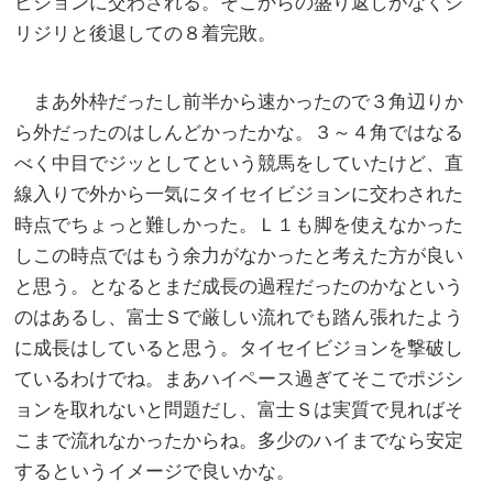
ビジョンに交わされる。そこからの盛り返しがなくジ
リジリと後退しての８着完敗。
まあ外枠だったし前半から速かったので３角辺りか
ら外だったのはしんどかったかな。３～４角ではなる
べく中目でジッとしてという競馬をしていたけど、直
線入りで外から一気にタイセイビジョンに交わされた
時点でちょっと難しかった。Ｌ１も脚を使えなかった
しこの時点ではもう余力がなかったと考えた方が良い
と思う。となるとまだ成長の過程だったのかなという
のはあるし、富士Ｓで厳しい流れでも踏ん張れたよう
に成長はしていると思う。タイセイビジョンを撃破し
ているわけでね。まあハイペース過ぎてそこでポジシ
ョンを取れないと問題だし、富士Ｓは実質で見ればそ
こまで流れなかったからね。多少のハイまでなら安定
するというイメージで良いかな。