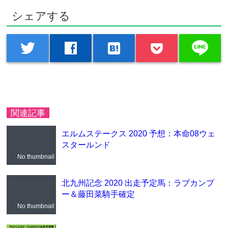
シェアする
line
twitter
facebook
hatenabookmark
関連記事
エルムステークス 2020 予想：本命08ウェ
スタールンド
No thumbnail
北九州記念 2020 出走予定馬：ラブカンプ
ー＆藤田菜騎手確定
No thumbnail