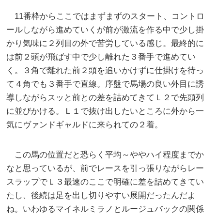
11番枠からここではまずまずのスタート、コントロ
ールしながら進めていくが前が激流を作る中で少し掛
かり気味に２列目の外で苦労している感じ。最終的に
は前２頭が飛ばす中で少し離れた３番手で進めてい
く。３角で離れた前２頭を追いかけずに仕掛けを待っ
て４角でも３番手で直線。序盤で馬場の良い外目に誘
導しながらスッと前との差を詰めてきてＬ２で先頭列
に並びかける。Ｌ１で抜け出したいところに外から一
気にヴァンドギャルドに来られての２着。
この馬の位置だと恐らく平均～ややハイ程度までか
なと思っているが、前でレースを引っ張りながらレー
スラップでＬ３最速のここで明確に差を詰めてきてい
たし、後続は足を出し切りやすい展開だったんだよ
ね。いわゆるマイネルミラノとルージュバックの関係