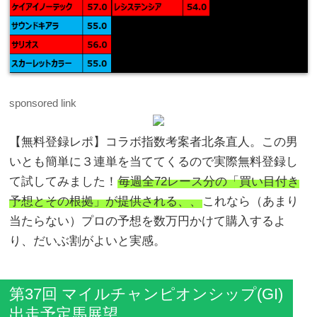
sponsored link
【無料登録レポ】コラボ指数考案者北条直人。この男
いとも簡単に３連単を当ててくるので実際無料登録し
て試してみました！
毎週全72レース分の「買い目付き
予想とその根拠」が提供される、、
これなら（あまり
当たらない）プロの予想を数万円かけて購入するよ
り、だいぶ割がよいと実感。
第37回 マイルチャンピオンシップ(GI)
出走予定馬展望