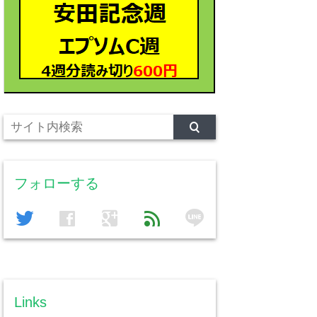
フォローする
line
twitter
facebook
google
feed
Links