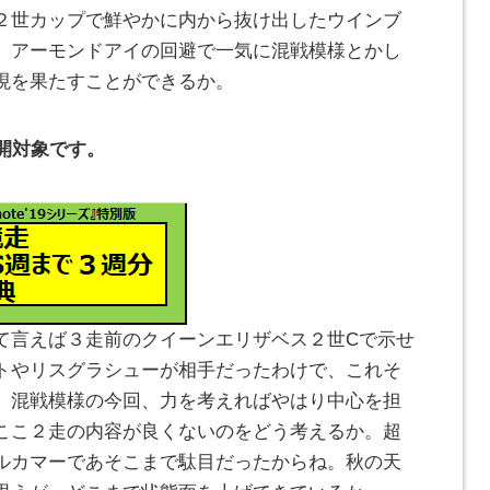
２世カップで鮮やかに内から抜け出したウインブ
。アーモンドアイの回避で一気に混戦模様とかし
現を果たすことができるか。
公開対象です。
言えば３走前のクイーンエリザベス２世Cで示せ
トやリスグラシューが相手だったわけで、これそ
。混戦模様の今回、力を考えればやはり中心を担
ここ２走の内容が良くないのをどう考えるか。超
ルカマーであそこまで駄目だったからね。秋の天