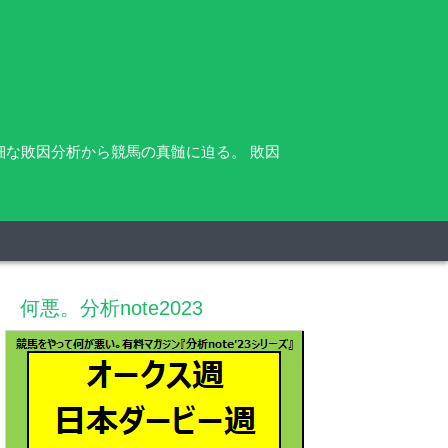
細な敗因分析から競馬の真髄に迫る。 敗因
何悪。分析note2023