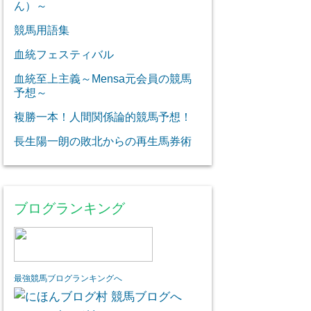
ん）～
競馬用語集
血統フェスティバル
血統至上主義～Mensa元会員の競馬
予想～
複勝一本！人間関係論的競馬予想！
長生陽一朗の敗北からの再生馬券術
ブログランキング
最強競馬ブログランキングへ