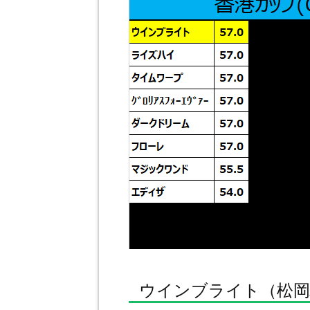
ウインブライト（松岡