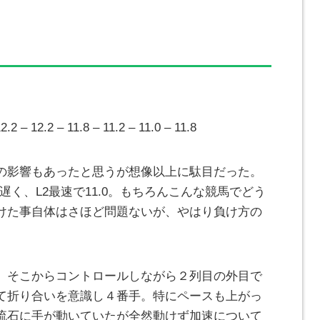
2.2 – 12.2 – 11.8 – 11.2 – 11.0 – 11.8
の影響もあったと思うが想像以上に駄目だった。
遅く、L2最速で11.0。もちろんこんな競馬でどう
けた事自体はさほど問題ないが、やはり負け方の
、そこからコントロールしながら２列目の外目で
て折り合いを意識し４番手。特にペースも上がっ
流石に手が動いていたが全然動けず加速について