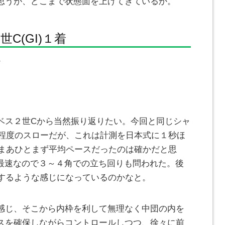
思うが、どこまで状態面を上げてきているか。
C(GI)１着
枠
ス２世Cから当然振り返りたい。今回と同じシャ
秒程度のスローだが、これは計測を日本式に１秒ほ
らい。まあひとまず平均ペースだったのは確かだと思
が最速なので３～４角での立ち回りも問われた。後
続するような感じになっているのかなと。
感じ、そこから内枠を利して無理なく中団の内を
スを確保しながらコントロールしつつ、徐々に前