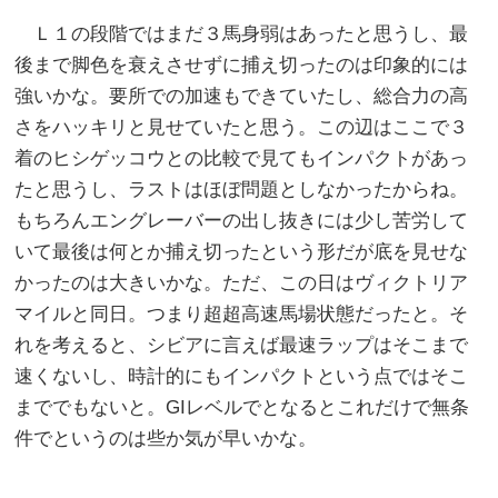
Ｌ１の段階ではまだ３馬身弱はあったと思うし、最
後まで脚色を衰えさせずに捕え切ったのは印象的には
強いかな。要所での加速もできていたし、総合力の高
さをハッキリと見せていたと思う。この辺はここで３
着のヒシゲッコウとの比較で見てもインパクトがあっ
たと思うし、ラストはほぼ問題としなかったからね。
もちろんエングレーバーの出し抜きには少し苦労して
いて最後は何とか捕え切ったという形だが底を見せな
かったのは大きいかな。ただ、この日はヴィクトリア
マイルと同日。つまり超超高速馬場状態だったと。そ
れを考えると、シビアに言えば最速ラップはそこまで
速くないし、時計的にもインパクトという点ではそこ
まででもないと。GIレベルでとなるとこれだけで無条
件でというのは些か気が早いかな。