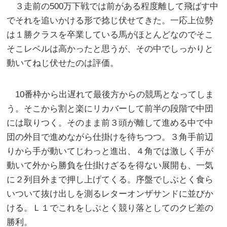
３走前の500万下戦では前がある程度離して飛ばす中
でそれを追いかける形で捻じ伏せてきた。一応上位勢
は１勝クラスを卒業している馬がほとんどなのでそこ
そこレベルは高かったと思うが、その中でしっかりと
動いてねじ伏せたのは評価。
10番枠から出遅れて最後方からの競馬となってしま
う。そこから割と楽にリカバーして前半の段階で中団
には取りつく。そのまま前３頭が離して進める中で中
団の外目で進めながら仕掛けを待ちつつ。３角手前辺
りから手が動いてじわっと進出、４角では激しく手が
動いて外から勝負を仕掛けざるを得ない展開も、一気
に２列目外まで押し上げてくる。序盤でしぶとく食ら
いついて抜け出しを測るレターオンザサンドに並びか
ける。Ｌ１でこれをしぶとく競り落としてのクビ差の
勝利。