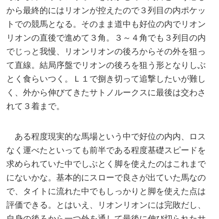
から最終的にはリオンが控えたので３列目の内ポケッ
トでの競馬となる。そのまま道中も好位の内でリオン
リオンの直後で進めて３角。３～４角でも３列目の内
でじっと我慢、リオンリオンの後ろからその外を狙っ
て直線。結局序盤でリオンの後ろを狙う形となりしぶ
とく食らいつく。Ｌ１で捌き切って追撃したいが難し
く、外から伸びてきたサトノルークスに最後は交わさ
れて３着まで。
ある程度現実的な馬場という中で好位の内内、ロス
なく運べたといっても前半である程度基礎スピードを
求められていた中でしぶとく脚を使えたのはこれまで
にないかな。基本的にスローで良さが出ていた馬なの
で、タイトに流れた中でもしっかりと脚を使えた点は
評価できる。とはいえ、リオンリオンには完敗だし、
自身の後ろから一つ外を通して最後に伸び切られたサ