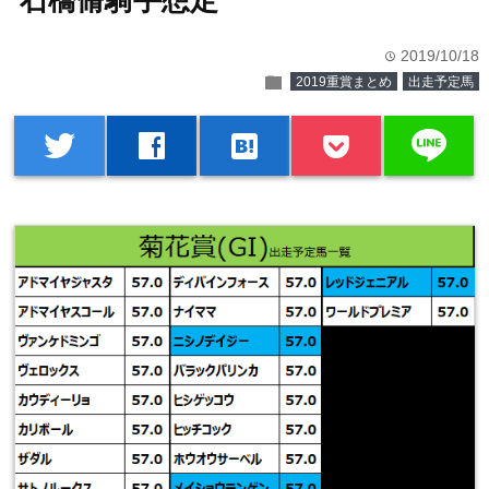
石橋脩騎手想定
2019/10/18
time
folder
2019重賞まとめ
出走予定馬
line
twitter
facebook
hatenabookmark