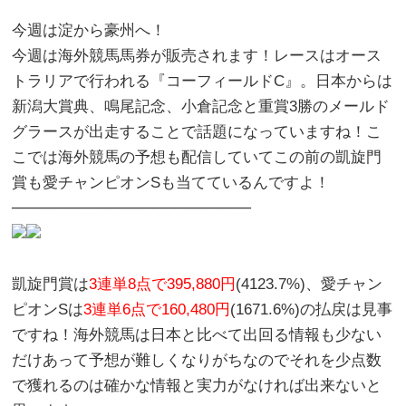
今週は淀から豪州へ！
今週は海外競馬馬券が販売されます！レースはオース
トラリアで行われる『
コーフィールドC
』。日本からは
新潟大賞典、鳴尾記念、小倉記念と重賞3勝のメールド
グラースが出走することで話題になっていますね！こ
こでは海外競馬の予想も配信していてこの前の凱旋門
賞も愛チャンピオンSも当てているんですよ！
──────────────────────
凱旋門賞は
3連単8点で395,880円
(4123.7%)、愛チャン
ピオンSは
3連単6点で160,480円
(1671.6%)の払戻は見事
ですね！海外競馬は日本と比べて出回る情報も少ない
だけあって予想が難しくなりがちなのでそれを少点数
で獲れるのは確かな情報と実力がなければ出来ないと