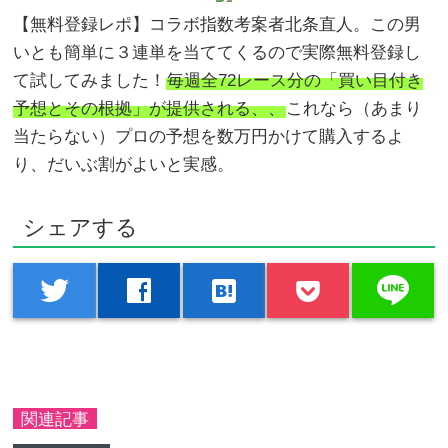
【無料登録レポ】コラボ指数考案者北条直人。この男
いとも簡単に３連単を当ててくるので実際無料登録し
て試してみました！
毎週全72レース分の「買い目付き
予想とその根拠」が提供される、、
これなら（あまり
当たらない）プロの予想を数万円かけて購入するよ
り、だいぶ割がよいと実感。
シェアする
line
twitter
facebook
hatenabookmark
関連記事