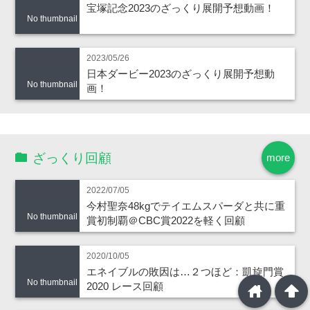
宝塚記念2023のざっくり展開予想動画！
No thumbnail
2023/05/26
日本ダービー2023のざっくり展開予想動
No thumbnail
画！
ざっくり回顧
more
2022/07/05
今村聖奈48kgでテイエムスパーダと共に重
No thumbnail
賞初制覇＠CBC賞2022を軽く回顧
2020/10/05
エネイブルの敗因は…２つほど：凱旋門賞
No thumbnail
2020 レース回顧
home
arrowup