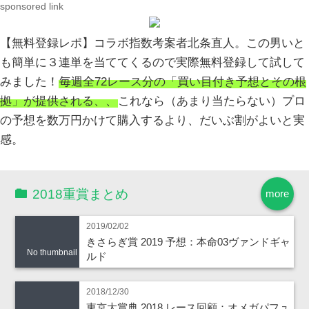
sponsored link
【無料登録レポ】コラボ指数考案者北条直人。この男いと
も簡単に３連単を当ててくるので実際無料登録して試して
みました！
毎週全72レース分の「買い目付き予想とその根
拠」が提供される、、
これなら（あまり当たらない）プロ
の予想を数万円かけて購入するより、だいぶ割がよいと実
感。
2018重賞まとめ
more
2019/02/02
きさらぎ賞 2019 予想：本命03ヴァンドギャ
No thumbnail
ルド
2018/12/30
東京大賞典 2018 レース回顧：オメガパフュ