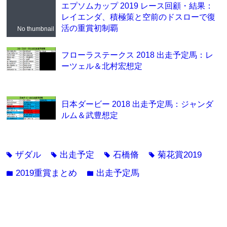
エプソムカップ 2019 レース回顧・結果：
レイエンダ、積極策と空前のドスローで復
活の重賞初制覇
No thumbnail
フローラステークス 2018 出走予定馬：レ
ーツェル＆北村宏想定
日本ダービー 2018 出走予定馬：ジャンダ
ルム＆武豊想定
ザダル
出走予定
石橋脩
菊花賞2019
tag
tag
tag
tag
2019重賞まとめ
出走予定馬
folder
folder