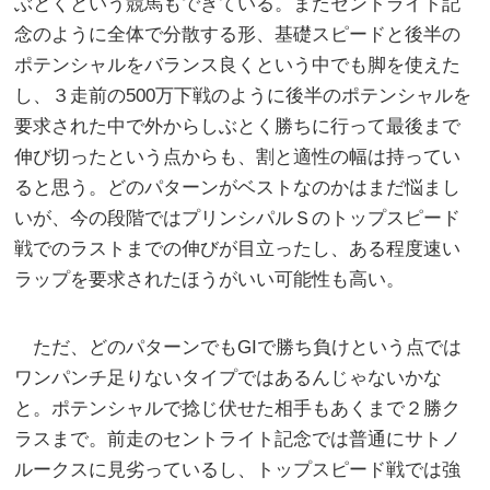
ぶとくという競馬もできている。またセントライト記
念のように全体で分散する形、基礎スピードと後半の
ポテンシャルをバランス良くという中でも脚を使えた
し、３走前の500万下戦のように後半のポテンシャルを
要求された中で外からしぶとく勝ちに行って最後まで
伸び切ったという点からも、割と適性の幅は持ってい
ると思う。どのパターンがベストなのかはまだ悩まし
いが、今の段階ではプリンシパルＳのトップスピード
戦でのラストまでの伸びが目立ったし、ある程度速い
ラップを要求されたほうがいい可能性も高い。
ただ、どのパターンでもGIで勝ち負けという点では
ワンパンチ足りないタイプではあるんじゃないかな
と。ポテンシャルで捻じ伏せた相手もあくまで２勝ク
ラスまで。前走のセントライト記念では普通にサトノ
ルークスに見劣っているし、トップスピード戦では強