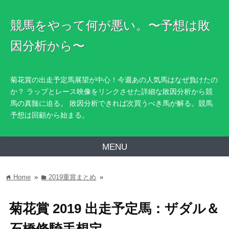
競馬をやって何が悪い。〜予想は敗
因分析から〜
菊花賞の出走予定馬展望が中心！今週あの人気馬はなぜ負けたの
か？ ラップとレース映像をリンクさせた詳細な敗因分析から競
馬の真髄に迫る。 敗因分析できれば次買うべき馬が解る。競馬
予想は回顧から始まる。
MENU
Home
»
2019重賞まとめ
»
home
folder
菊花賞 2019 出走予定馬：ザダル＆