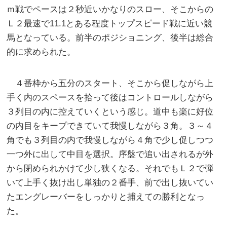
ｍ戦でペースは２秒近いかなりのスロー、そこからの
Ｌ２最速で11.1とある程度トップスピード戦に近い競
馬となっている。前半のポジショニング、後半は総合
的に求められた。
４番枠から五分のスタート、そこから促しながら上
手く内のスペースを拾って後はコントロールしながら
３列目の内に控えていくという感じ。道中も楽に好位
の内目をキープできていて我慢しながら３角。３～４
角でも３列目の内で我慢しながら４角で少し促しつつ
一つ外に出して中目を選択。序盤で追い出されるが外
から閉められかけて少し狭くなる。それでもＬ２で弾
いて上手く抜け出し単独の２番手、前で出し抜いてい
たエングレーバーをしっかりと捕えての勝利となっ
た。