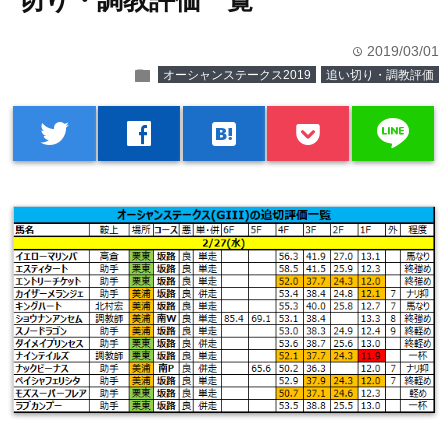
切り・調教評価一覧
2019/03/01
time
folder
オーシャンステークス2019
追い切り・調教評価
line
twitter
facebook
hatenabookmark