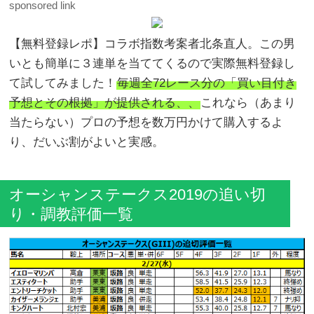
sponsored link
【無料登録レポ】コラボ指数考案者北条直人。この男
いとも簡単に３連単を当ててくるので実際無料登録し
て試してみました！
毎週全72レース分の「買い目付き
予想とその根拠」が提供される、、
これなら（あまり
当たらない）プロの予想を数万円かけて購入するよ
り、だいぶ割がよいと実感。
オーシャンステークス2019の追い切
り・調教評価一覧