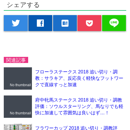
シェアする
line
twitter
facebook
hatenabookmark
関連記事
フローラステークス 2018 追い切り・調
教：サラキア、反応良く軽快なフットワー
クで直線すっと加速
No thumbnail
府中牝馬ステークス 2018 追い切り・調教
評価：ソウルスターリング、馬なりでも軽
快に加速して雰囲気は良いはず…！
No thumbnail
フラワーカップ 2018 追い切り・調教評