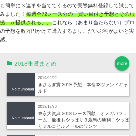
も簡単に３連単を当ててくるので実際無料登録して試して
みました！
毎週全72レース分の「買い目付き予想とその根
拠」が提供される、、
これなら（あまり当たらない）プロ
の予想を数万円かけて購入するより、だいぶ割がよいと実
感。
2018重賞まとめ
more
2019/02/02
きさらぎ賞 2019 予想：本命03ヴァンドギャ
No thumbnail
ルド
2018/12/30
東京大賞典 2018 レース回顧：オメガパフュ
No thumbnail
ーム、最後もやっぱり３歳馬の勝利！やっぱ
りミルコとルメールのワンツー！