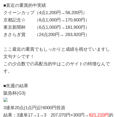
■直近の重賞的中実績
クイーンカップ（4点1,200円→
58,200
円）
京都記念☆ （6点1,000円→
170,600
円）
東京新聞杯 （6点1,000円→
181,900
円）
きさらぎ賞 （24点200円→
283,920
円）
ここ最近の重賞でもしっかりと成績を残せていますし
文句ナシです！
この少点数での高配当的中はこのサイトの特徴なんで
す。
■先週の結果
阪急杯(G3)
3連単20点(1点円)計6000円投資
結果：3連単
17
→
1
→
3
207,070円×300円
→
621,210円
的