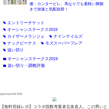
価：カンタービレ、馬なりでも素軽い脚捌
きで加速と気配抜群！
エントリーチケット
tag
オーシャンステークス2019
tag
カイザーメランジェ
ナインテイルズ
tag
tag
ナックビーナス
モズスーパーフレア
tag
tag
追い切り
tag
オーシャンステークス2019
folder
追い切り・調教評価
folder
sponsored link
【無料登録レポ】コラボ指数考案者北条直人。この男いと