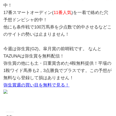
中！
17番スマートオーディン(
11番人気
)を一着で絡めた
穴
予想ドンピシャ的中！
他にも条件戦で100万馬券を少点数で的中させるなどこ
のサイトの勢いは止まりません！
今週は
弥生賞(G2)
。皐月賞の前哨戦です。 なんと
TAZUNAは弥生賞を無料配信！
弥生賞の他にも土・日重賞含めた4鞍無料提供！平場の
1鞍ワイド馬券も2，3点勝負でプラスです。この予想が
無料なら登録して損はありません！
弥生賞週の買い目を無料で見る！