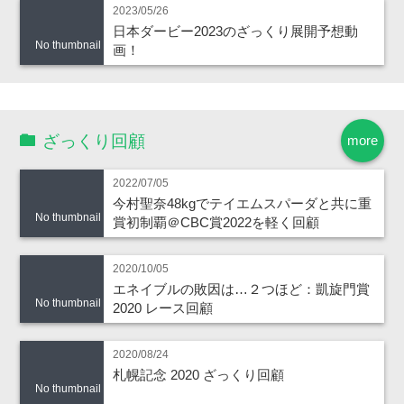
2023/05/26
日本ダービー2023のざっくり展開予想動
No thumbnail
画！
ざっくり回顧
more
2022/07/05
今村聖奈48kgでテイエムスパーダと共に重
No thumbnail
賞初制覇＠CBC賞2022を軽く回顧
2020/10/05
エネイブルの敗因は…２つほど：凱旋門賞
No thumbnail
2020 レース回顧
2020/08/24
札幌記念 2020 ざっくり回顧
No thumbnail