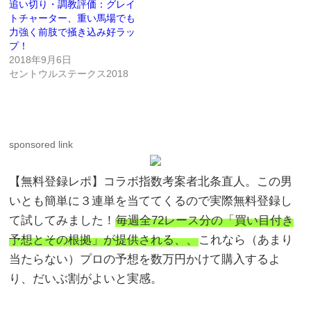
追い切り・調教評価：グレイ
トチャーター、重い馬場でも
力強く前肢で掻き込み好ラッ
プ！
2018年9月6日
セントウルステークス2018
sponsored link
【無料登録レポ】コラボ指数考案者北条直人。この男
いとも簡単に３連単を当ててくるので実際無料登録し
て試してみました！
毎週全72レース分の「買い目付き
予想とその根拠」が提供される、、
これなら（あまり
当たらない）プロの予想を数万円かけて購入するよ
り、だいぶ割がよいと実感。