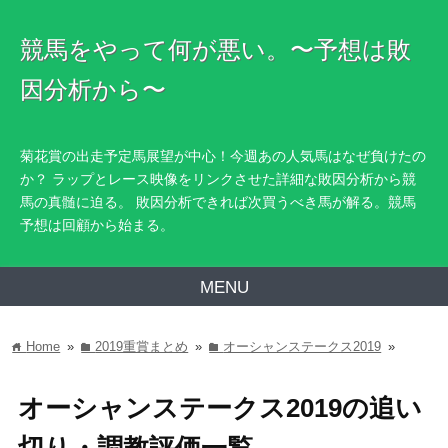
競馬をやって何が悪い。〜予想は敗
因分析から〜
菊花賞の出走予定馬展望が中心！今週あの人気馬はなぜ負けたの
か？ ラップとレース映像をリンクさせた詳細な敗因分析から競
馬の真髄に迫る。 敗因分析できれば次買うべき馬が解る。競馬
予想は回顧から始まる。
MENU
Home
»
2019重賞まとめ
»
オーシャンステークス2019
»
home
folder
folder
オーシャンステークス2019の追い