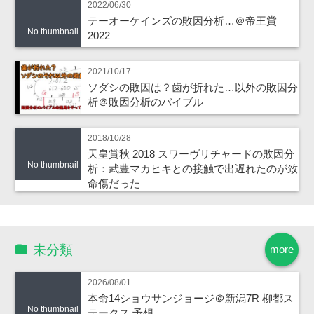
2022/06/30
テーオーケインズの敗因分析…＠帝王賞
No thumbnail
2022
2021/10/17
ソダシの敗因は？歯が折れた…以外の敗因分
析＠敗因分析のバイブル
2018/10/28
天皇賞秋 2018 スワーヴリチャードの敗因分
No thumbnail
析：武豊マカヒキとの接触で出遅れたのが致
命傷だった
未分類
more
2026/08/01
本命14ショウサンジョージ＠新潟7R 柳都ス
No thumbnail
テークス 予想