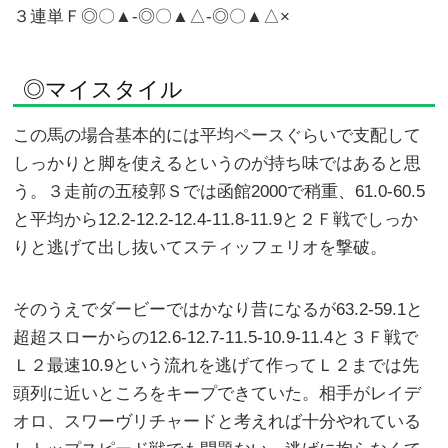
３連単Ｆ◎〇▲-◎〇▲△-◎〇▲△×
◎マイスタイル
この馬の場合基本的には平均ペースぐらいで支配して
しっかりと脚を使えるというのが持ち味ではあると思
う。３走前の五稜郭Ｓでは函館2000で稍重、61.0-60.5
と平均から12.2-12.2-12.4-11.8-11.9と２Ｆ戦でしっか
りと逃げて出し抜いてスティッフェリオを撃破。
そのうえでダービーではかなり昔になるが63.2-59.1と
超超スローからの12.6-12.7-11.5-10.9-11.4と３Ｆ戦で
Ｌ２最速10.9という流れを逃げて作ってＬ２までは先
頭列に近いところをキープできていた。相手がレイデ
オロ、スワーヴリチャードと考えれば十分やれている