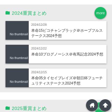
2024重賞まとめ
more
2024/12/28
本命15ピコチャンブラック＠ホープフルス
No thumbnail
テークス2024予想
2024/12/22
本命10プログノーシス＠有馬記念2024予想
No thumbnail
2024/12/15
本命05タイセイブレイズ＠朝日杯フューチ
No thumbnail
ュリティステークス2024予想
home
arrowup
2025重賞まとめ
more