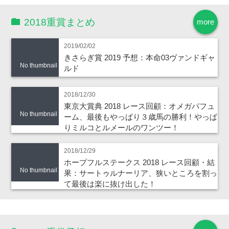
2018重賞まとめ
more
2019/02/02
きさらぎ賞 2019 予想：本命03ヴァンドギャ
No thumbnail
ルド
2018/12/30
東京大賞典 2018 レース回顧：オメガパフュ
No thumbnail
ーム、最後もやっぱり３歳馬の勝利！やっぱ
りミルコとルメールのワンツー！
2018/12/29
ホープフルステークス 2018 レース回顧・結
No thumbnail
果：サートゥルナーリア、狭いところを割っ
て最後は楽に抜け出した！