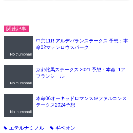
関連記事
中京11R アルデバランステークス 予想：本
命02マテンロウスパーク
No thumbnail
京都牝馬ステークス 2021 予想：本命11ア
フランシール
No thumbnail
本命06オーキッドロマンス＠ファルコンス
テークス2024予想
No thumbnail
エテルナミノル
ギベオン
tag
tag