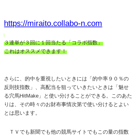
https://miraito.collabo-n.com
３連単が３回に１回当たる「コラボ指数」
これはオススメできます！
さらに、的中を重視したいときには「的中率９０％の
反則技指数」、高配当を狙っていきたいときは「魅せ
る穴馬HitMake」と使い分けることができる。このあた
りは、その時々のお財布事情次第で使い分けるとよい
とは思います。
ＴＶでも新聞でも他の競馬サイトでもこの量の指数