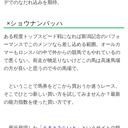
デでのなだれ込みを期待。
×ショウナンバッハ
ある程度トップスピード戦になれば新潟記念のパフォ
ーマンスでこのメンツなら差し込める範囲。オールカ
マーもロンスパの中で外からの競馬でもやれているの
で悪くない。前走が物足りないけどこの馬は高速馬場
の方が良いと思うので今の馬場で。
ということで馬券をどこから買おうか迷うレース。
そこでひとつ新しい買い方を試してみませんか？最新
の能力指数を使った買い方です。
最近登場した
「うまとみらいと」
というサイトの指