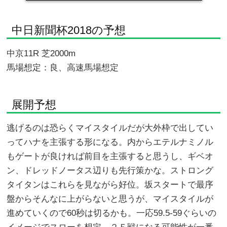
中日新聞杯2018の予想
中京11R 芝2000m
馬場想定：良、高速馬場想定
展開予想
逃げるのは恐らくマイスタイルだが大外枠で出してい
ってハナを主張する形になる。内からエテルナミノル
もゲートが良ければ前目を主張すると思うし、ギベオ
ン、ドレッドノータス辺りも先行策かな。ストロング
タイタンはこれらを見ながら好位。坂スタートで最序
盤からそんなに上がらないと思うが、マイスタイルが
進めていくので60秒は切るかも。一応59.5-59ぐらいの