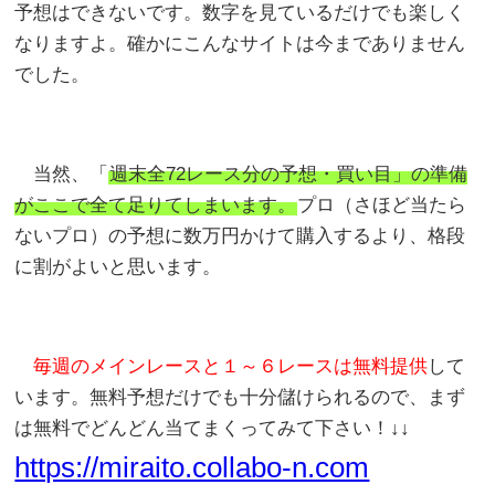
予想はできないです。数字を見ているだけでも楽しく
なりますよ。確かにこんなサイトは今までありません
でした。
当然、「
週末全72レース分の予想・買い目」の準備
がここで全て足りてしまいます。
プロ（さほど当たら
ないプロ）の予想に数万円かけて購入するより、格段
に割がよいと思います。
毎週のメインレースと１～６レースは無料提供
して
います。無料予想だけでも十分儲けられるので、まず
は無料でどんどん当てまくってみて下さい！↓↓
https://miraito.collabo-n.com