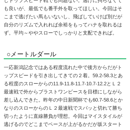
しトップスピード戦でも問題ない。逃げに拘らなくて
も良いが、最低でも番手外を取ってほしい。今回はそ
こまで逃げたい馬もいないし、飛ばしていけば別だが
自分のリズムで入れれば余裕をもってハナを取れるは
ず。平均～ややスローでしっかりと支配できれば。
○メートルダール
一応新潟記念ではある程度流れた中で後方からだがト
ップスピードを引き出してきての２着。59.2-58.3とあ
る程度のスローからの11.9-11.8-11.7-10.7-12.2とＬ２
最速戦で外からブラストワンピースを目標にしながら
差し込んできた。昨年の中日新聞杯でも60.7-58.6とか
なりのスローからのＬ２最速戦でスパッと切れて勝ち
切ったように直線勝負が理想。今回はマイスタイルが
逃げるのでどこまでペースが上がるかだが坂スタート