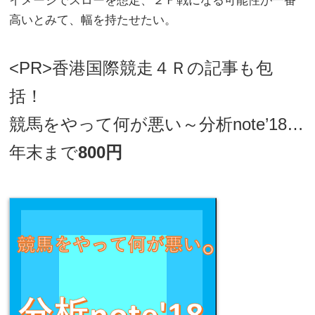
イメージでスローを想定、２Ｆ戦になる可能性が一番
高いとみて、幅を持たせたい。
<PR>香港国際競走４Ｒの記事も包
括！
競馬をやって何が悪い～分析note’18…
年末まで
800円