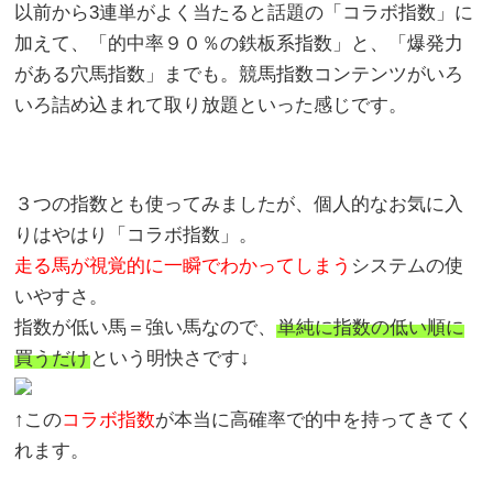
以前から3連単がよく当たると話題の「コラボ指数」に
加えて、「的中率９０％の鉄板系指数」と、「爆発力
がある穴馬指数」までも。競馬指数コンテンツがいろ
いろ詰め込まれて取り放題といった感じです。
３つの指数とも使ってみましたが、個人的なお気に入
りはやはり「コラボ指数」。
走る馬が視覚的に一瞬でわかってしまう
システムの使
いやすさ。
指数が低い馬＝強い馬なので、
単純に指数の低い順に
買うだけ
という明快さです↓
↑この
コラボ指数
が本当に高確率で的中を持ってきてく
れます。