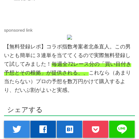
sponsored link
【無料登録レポ】コラボ指数考案者北条直人。この男
いとも簡単に３連単を当ててくるので実際無料登録し
て試してみました！
毎週全72レース分の「買い目付き
予想とその根拠」が提供される、、
これなら（あまり
当たらない）プロの予想を数万円かけて購入するよ
り、だいぶ割がよいと実感。
シェアする
line
twitter
facebook
hatenabookmark