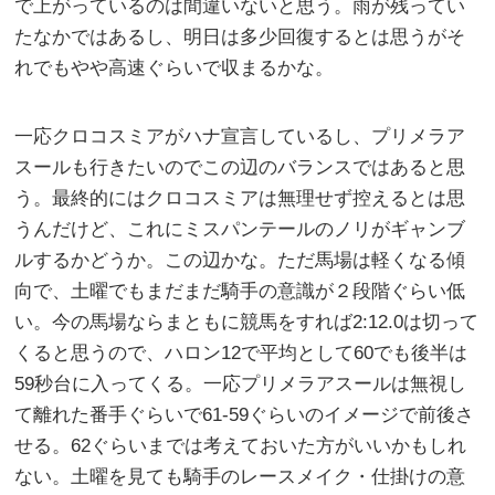
で上がっているのは間違いないと思う。雨が残ってい
たなかではあるし、明日は多少回復するとは思うがそ
れでもやや高速ぐらいで収まるかな。
一応クロコスミアがハナ宣言しているし、プリメラア
スールも行きたいのでこの辺のバランスではあると思
う。最終的にはクロコスミアは無理せず控えるとは思
うんだけど、これにミスパンテールのノリがギャンブ
ルするかどうか。この辺かな。ただ馬場は軽くなる傾
向で、土曜でもまだまだ騎手の意識が２段階ぐらい低
い。今の馬場ならまともに競馬をすれば2:12.0は切って
くると思うので、ハロン12で平均として60でも後半は
59秒台に入ってくる。一応プリメラアスールは無視し
て離れた番手ぐらいで61-59ぐらいのイメージで前後さ
せる。62ぐらいまでは考えておいた方がいいかもしれ
ない。土曜を見ても騎手のレースメイク・仕掛けの意