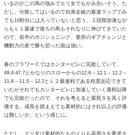
いるのがこの馬の強みでエリ女でもかみ合いそう。た
だし、分散してはいるので自身走破の最速ラップでみ
ても10秒台には入っていないと思う。２段階加速なが
らもＬ１最速で後ろの馬もそれなりに伸びてきていた
ので、前半のポジショニング、要所のギアチェンジと
機動力の差で勝ち切った面は強い。
春のフラワーＣではカンタービレに完敗していて、
49.4-47.7とかなりのスローからの12.6 – 12.1 – 12.2 –
11.8 – 11.5 – 12.2とＬ２最速戦である程度反応できて
いたがそれでもカンタービレに加速していく過程以降
でも完敗だったので、それを考えると紫苑Ｓを高く評
価する、成長を踏まえても素材的にはそれ以上の評価
は難しいか、という感じに。
ただし、エリ女は素材的なものよりも器用さを要求さ