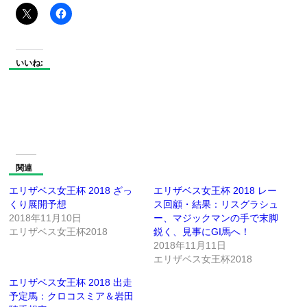
いいね:
関連
エリザベス女王杯 2018 ざっ
エリザベス女王杯 2018 レー
くり展開予想
ス回顧・結果：リスグラシュ
2018年11月10日
ー、マジックマンの手で末脚
エリザベス女王杯2018
鋭く、見事にGI馬へ！
2018年11月11日
エリザベス女王杯2018
エリザベス女王杯 2018 出走
予定馬：クロコスミア＆岩田