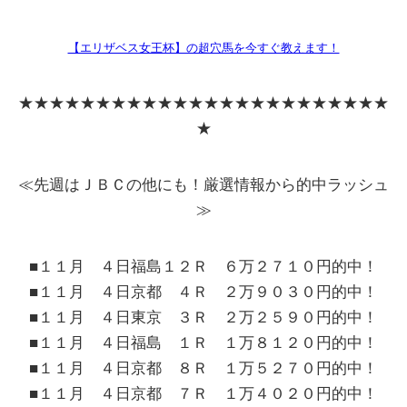
【エリザベス女王杯】の超穴馬を今すぐ教えます！
★★★★★★★★★★★★★★★★★★★★★★★★
★
≪先週はＪＢＣの他にも！厳選情報から的中ラッシュ
≫
■１１月 ４日福島１２Ｒ
６万２７１０円的中！
■１１月 ４日京都 ４Ｒ
２万９０３０円的中！
■１１月 ４日東京 ３Ｒ
２万２５９０円的中！
■１１月 ４日福島 １Ｒ
１万８１２０円的中！
■１１月 ４日京都 ８Ｒ
１万５２７０円的中！
■１１月 ４日京都 ７Ｒ
１万４０２０円的中！