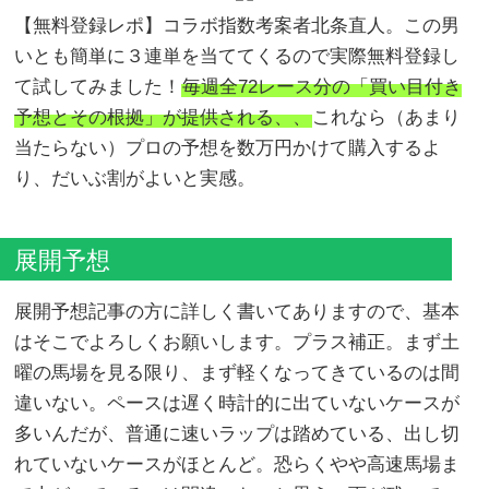
【無料登録レポ】コラボ指数考案者北条直人。この男
いとも簡単に３連単を当ててくるので実際無料登録し
て試してみました！
毎週全72レース分の「買い目付き
予想とその根拠」が提供される、、
これなら（あまり
当たらない）プロの予想を数万円かけて購入するよ
り、だいぶ割がよいと実感。
展開予想
展開予想記事の方に詳しく書いてありますので、基本
はそこでよろしくお願いします。プラス補正。まず土
曜の馬場を見る限り、まず軽くなってきているのは間
違いない。ペースは遅く時計的に出ていないケースが
多いんだが、普通に速いラップは踏めている、出し切
れていないケースがほとんど。恐らくやや高速馬場ま