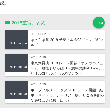
感。
2018重賞まとめ
more
2019/02/02
きさらぎ賞 2019 予想：本命03ヴァンドギャ
No thumbnail
ルド
2018/12/30
東京大賞典 2018 レース回顧：オメガパフュ
No thumbnail
ーム、最後もやっぱり３歳馬の勝利！やっぱ
りミルコとルメールのワンツー！
2018/12/29
ホープフルステークス 2018 レース回顧・結
No thumbnail
果：サートゥルナーリア、狭いところを割っ
て最後は楽に抜け出した！