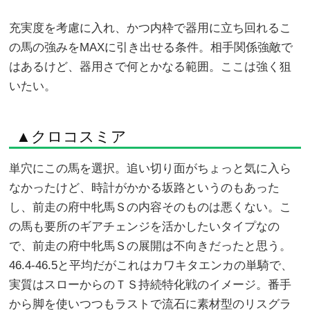
充実度を考慮に入れ、かつ内枠で器用に立ち回れるこ
の馬の強みをMAXに引き出せる条件。相手関係強敵で
はあるけど、器用さで何とかなる範囲。ここは強く狙
いたい。
▲クロコスミア
単穴にこの馬を選択。追い切り面がちょっと気に入ら
なかったけど、時計がかかる坂路というのもあった
し、前走の府中牝馬Ｓの内容そのものは悪くない。こ
の馬も要所のギアチェンジを活かしたいタイプなの
で、前走の府中牝馬Ｓの展開は不向きだったと思う。
46.4-46.5と平均だがこれはカワキタエンカの単騎で、
実質はスローからのＴＳ持続特化戦のイメージ。番手
から脚を使いつつもラストで流石に素材型のリスグラ