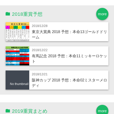
2018重賞予想
more
2018/12/28
東京大賞典 2018 予想：本命13ゴールドドリ
ーム
2018/12/22
有馬記念 2018 予想：本命11ミッキーロケッ
ト
2018/12/21
阪神カップ 2018 予想：本命02ミスターメロ
No thumbnail
ディ
2019重賞まとめ
more