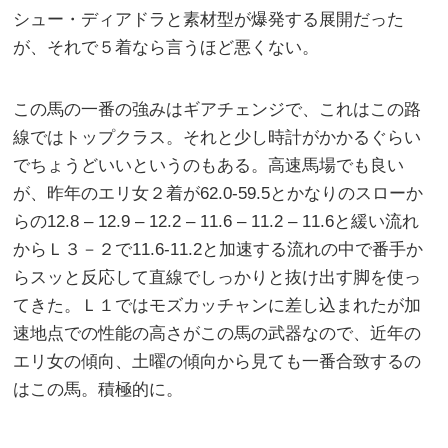
シュー・ディアドラと素材型が爆発する展開だった
が、それで５着なら言うほど悪くない。
この馬の一番の強みはギアチェンジで、これはこの路
線ではトップクラス。それと少し時計がかかるぐらい
でちょうどいいというのもある。高速馬場でも良い
が、昨年のエリ女２着が62.0-59.5とかなりのスローか
らの12.8 – 12.9 – 12.2 – 11.6 – 11.2 – 11.6と緩い流れ
からＬ３－２で11.6-11.2と加速する流れの中で番手か
らスッと反応して直線でしっかりと抜け出す脚を使っ
てきた。Ｌ１ではモズカッチャンに差し込まれたが加
速地点での性能の高さがこの馬の武器なので、近年の
エリ女の傾向、土曜の傾向から見ても一番合致するの
はこの馬。積極的に。