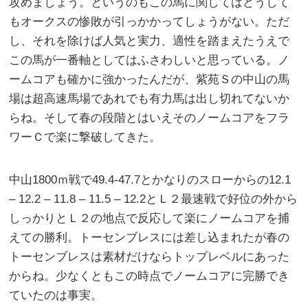
攻めましょう。というのもこの馬に関してはどうして
もオークスの惨敗が引っかかってしょうがない。ただ
し、それを除けば人気と実力、適性を踏まえたうえで
この馬が一番軸としてはふさわしいと思っている。ノ
ームコアも確かに強かったんだが、紫苑Ｓの中山の馬
場は超高速馬場であれでも有力馬は出し切れてないか
らね。そして春の段階とはいえそのノームコアをフラ
ワーＣで楽に撃破してきた。
中山1800ｍ戦で49.4-47.7とかなりのスローからの12.1
– 12.2 – 11.8 – 11.5 – 12.2とＬ２最速戦で好位の外から
しっかりとＬ２の地点で反応して楽にノームコアを捕
えての勝利。トーセンブレスには差し込まれたが春の
トーセンブレスは素材だけならトップレベルにあった
からね。少なくともこの時点でノームコアに完勝でき
ていたのは事実。