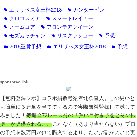
エリザベス女王杯2018
カンタービレ
tag
tag
クロコスミア
スマートレイアー
tag
tag
ノームコア
フロンテアクイーン
tag
tag
モズカッチャン
リスグラシュー
予想
tag
tag
tag
2018重賞予想
エリザベス女王杯2018
予想
folder
folder
folder
sponsored link
【無料登録レポ】コラボ指数考案者北条直人。この男いと
も簡単に３連単を当ててくるので実際無料登録して試して
みました！
毎週全72レース分の「買い目付き予想とその根
拠」が提供される、、
これなら（あまり当たらない）プロ
の予想を数万円かけて購入するより、だいぶ割がよいと実