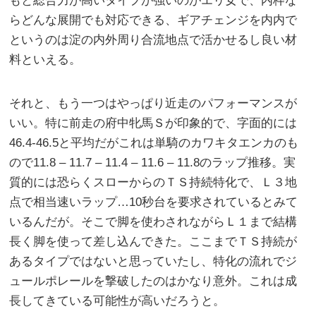
もと総合力が高いタイプが強いのがエリ女で、内枠な
らどんな展開でも対応できる、ギアチェンジを内内で
というのは淀の内外周り合流地点で活かせるし良い材
料といえる。
それと、もう一つはやっぱり近走のパフォーマンスが
いい。特に前走の府中牝馬Ｓが印象的で、字面的には
46.4-46.5と平均だがこれは単騎のカワキタエンカのも
ので11.8 – 11.7 – 11.4 – 11.6 – 11.8のラップ推移。実
質的には恐らくスローからのＴＳ持続特化で、Ｌ３地
点で相当速いラップ…10秒台を要求されているとみて
いるんだが。そこで脚を使わされながらＬ１まで結構
長く脚を使って差し込んできた。ここまでＴＳ持続が
あるタイプではないと思っていたし、特化の流れでジ
ュールポレールを撃破したのはかなり意外。これは成
長してきている可能性が高いだろうと。