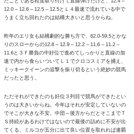
たことである程度取り付けて直線弾けたけど、12.4 –
12.0 – 12.6 – 12.5 – 12.5とＬ４最速で流れている中で
うまく立ち回れたのは結構大きいと思うからね。
昨年のエリ女も結構劇的な勝ち方で、62.0-59.5とかな
りのスローからの12.8 – 12.9 – 12.2 – 11.6 – 11.2 –
11.6と３Ｆ勝負の中好位で進めてしっかりと直線の加
速で内から食らいついてＬ１でクロコスミアを捕え、
ミッキークイーンの追撃を振り切るという絶妙の競馬
だったと思う。
ただそれができたのも好位３列目で競馬ができたとい
うのは大きいからね。今年はそれが安定していないの
でそこが大きな不安。中団～後方からだとそこまでＴ
Ｓ持続があるわけではないので最後の詰めに不安が出
てくる。ミルコが五分に出て良い位置を取れれば連覇