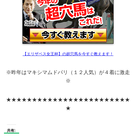
【エリザベス女王杯】の超穴馬を今すぐ教えます！
※昨年はマキシマムドパリ（１２人気）が４着に激走
※
★★★★★★★★★★★★★★★★★★★★★★★★
★
共有: