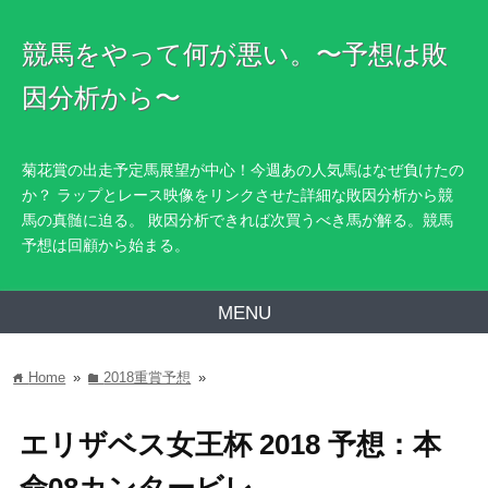
競馬をやって何が悪い。〜予想は敗
因分析から〜
菊花賞の出走予定馬展望が中心！今週あの人気馬はなぜ負けたの
か？ ラップとレース映像をリンクさせた詳細な敗因分析から競
馬の真髄に迫る。 敗因分析できれば次買うべき馬が解る。競馬
予想は回顧から始まる。
MENU
Home
»
2018重賞予想
»
home
folder
エリザベス女王杯 2018 予想：本