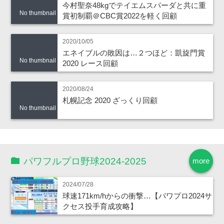
今村聖奈48kgでテイエムスパーダと共に重
No thumbnail
賞初制覇＠CBC賞2022を軽く回顧
2020/10/05
エネイブルの敗因は…２つほど：凱旋門賞
No thumbnail
2020 レース回顧
2020/08/24
札幌記念 2020 ざっくり回顧
No thumbnail
パワフルプロ野球2024-2025
more
2024/07/28
球速171km/hからの衝撃…【パワプロ2024サ
クセス投手育成攻略】