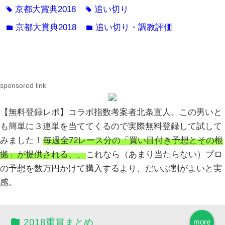
京都大賞典2018
追い切り
tag
tag
京都大賞典2018
追い切り・調教評価
folder
folder
sponsored link
【無料登録レポ】コラボ指数考案者北条直人。この男いと
も簡単に３連単を当ててくるので実際無料登録して試して
みました！
毎週全72レース分の「買い目付き予想とその根
拠」が提供される、、
これなら（あまり当たらない）プロ
の予想を数万円かけて購入するより、だいぶ割がよいと実
感。
2018重賞まとめ
more