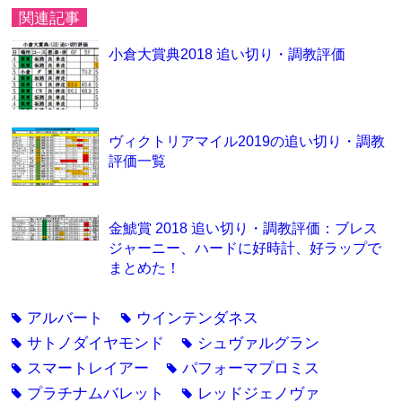
関連記事
小倉大賞典2018 追い切り・調教評価
ヴィクトリアマイル2019の追い切り・調教
評価一覧
金鯱賞 2018 追い切り・調教評価：ブレス
ジャーニー、ハードに好時計、好ラップで
まとめた！
アルバート
ウインテンダネス
tag
tag
サトノダイヤモンド
シュヴァルグラン
tag
tag
スマートレイアー
パフォーマプロミス
tag
tag
プラチナムバレット
レッドジェノヴァ
tag
tag