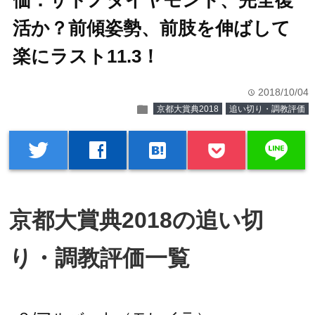
価：サトノダイヤモンド、完全復
活か？前傾姿勢、前肢を伸ばして
楽にラスト11.3！
2018/10/04
time
folder
京都大賞典2018
追い切り・調教評価
line
twitter
facebook
hatenabookmark
京都大賞典2018の追い切
り・調教評価一覧