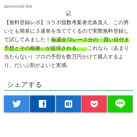
sponsored link
【無料登録レポ】コラボ指数考案者北条直人。この男
いとも簡単に３連単を当ててくるので実際無料登録し
て試してみました！
毎週全72レース分の「買い目付き
予想とその根拠」が提供される、、
これなら（あまり
当たらない）プロの予想を数万円かけて購入するよ
り、だいぶ割がよいと実感。
シェアする
line
twitter
facebook
hatenabookmark