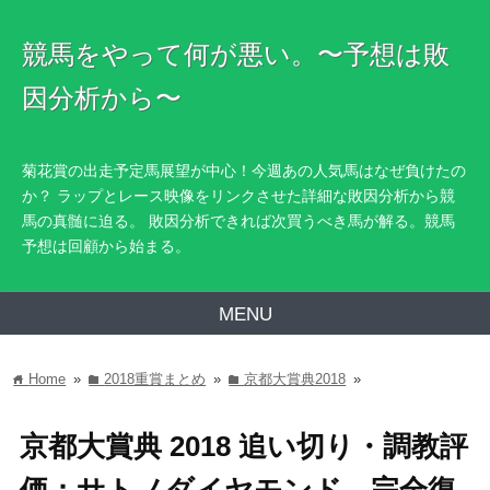
競馬をやって何が悪い。〜予想は敗
因分析から〜
菊花賞の出走予定馬展望が中心！今週あの人気馬はなぜ負けたの
か？ ラップとレース映像をリンクさせた詳細な敗因分析から競
馬の真髄に迫る。 敗因分析できれば次買うべき馬が解る。競馬
予想は回顧から始まる。
MENU
Home
»
2018重賞まとめ
»
京都大賞典2018
»
home
folder
folder
京都大賞典 2018 追い切り・調教評