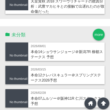
天皇賞秋 2018 スワーヴリチャードの敗因分
No thumbnail
析：武豊マカヒキとの接触で出遅れたのが致
命傷だった
未分類
more
2026/08/01
本命14ショウサンジョージ＠新潟7R 柳都ス
No thumbnail
テークス 予想
2026/03/15
本命12クレパスキュラー＠スプリングステ
No thumbnail
ークス2026予想
2026/02/28
本命07ムルソー＠阪神11R 仁川ステークス
home
arrowup
No thumbnail
予想