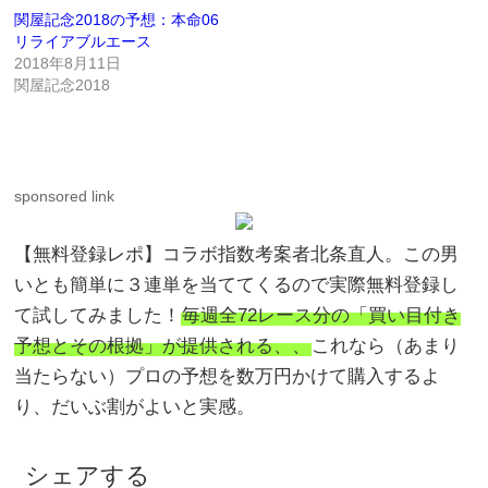
関屋記念2018の予想：本命06
リライアブルエース
2018年8月11日
関屋記念2018
sponsored link
【無料登録レポ】コラボ指数考案者北条直人。この男
いとも簡単に３連単を当ててくるので実際無料登録し
て試してみました！
毎週全72レース分の「買い目付き
予想とその根拠」が提供される、、
これなら（あまり
当たらない）プロの予想を数万円かけて購入するよ
り、だいぶ割がよいと実感。
シェアする