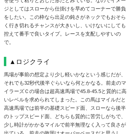
を使って粘りとおした形だとみている。なのでイメー
ジとしてはスローから仕掛けを早めてコーナーで勝負
をしたい。この枠なら出足の鈍さがネックでもおそら
く行き切れるチャンスが大きいし、いけないにしても
控えて番手で良いタイプ。レースを支配しやすいの
で。
▲ロジクライ
馬場が事前の想定より少し軽いかなという感じだが、
それでも32秒代後半ぐらいなら何とかなる。前走のマ
イラーズＣの場合は超高速馬場で45.8-45.5と質的に高
いレベルを求められてしまった。この馬はマイルだと
高速馬場では前半の基礎スピード面、スローなら後半
のトップスピード面、どちらも質的に苦労しがちで、
少し時計がかかるマイルで前半無理なく入って良さが
出ている。前走の敗因はオーバーペースだと思うし、