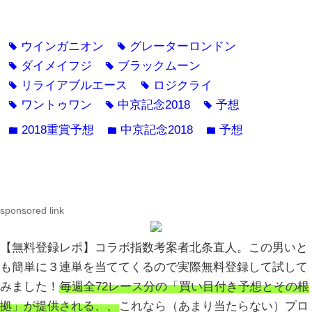
ウインガニオン
グレーターロンドン
tag
tag
ダイメイフジ
ブラックムーン
tag
tag
リライアブルエース
ロジクライ
tag
tag
ワントゥワン
中京記念2018
予想
tag
tag
tag
2018重賞予想
中京記念2018
予想
folder
folder
folder
sponsored link
【無料登録レポ】コラボ指数考案者北条直人。この男いと
も簡単に３連単を当ててくるので実際無料登録して試して
みました！
毎週全72レース分の「買い目付き予想とその根
拠」が提供される、、
これなら（あまり当たらない）プロ