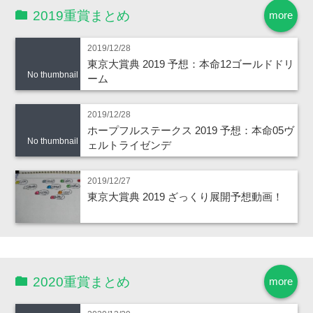
2019重賞まとめ
more
2019/12/28
東京大賞典 2019 予想：本命12ゴールドドリ
No thumbnail
ーム
2019/12/28
ホープフルステークス 2019 予想：本命05ヴ
No thumbnail
ェルトライゼンデ
2019/12/27
東京大賞典 2019 ざっくり展開予想動画！
2020重賞まとめ
more