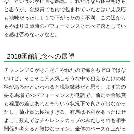
な、というのが正直な感想。これだけなら休み明けも
と思うが、金鯱賞でも内で包まれていたとはいえ反応
も地味だったしＬ１で下がったのも不満。この辺から
もやはり２歳時のパフォーマンスと比べて落としてい
る感は否めないかなと。
2018函館記念への展望
チャレンジＣがそこそこやれたので怖さもゼロではな
いけど、そこそこ穴人気しそうな中で狙えるだけの材
料があるかといわれると現状微妙だと思う。まず力の
要る馬場でのパフォーマンスが低調で、前走や金鯱賞
も程度の差はあれどそういう状況下で良さが出なかっ
たし、菊花賞は極端すぎる、有馬は不利があったにせ
よここ数走ではチャレンジカップのみだしそれも相手
関係を考えると微妙なライン。全体のペースが上がっ