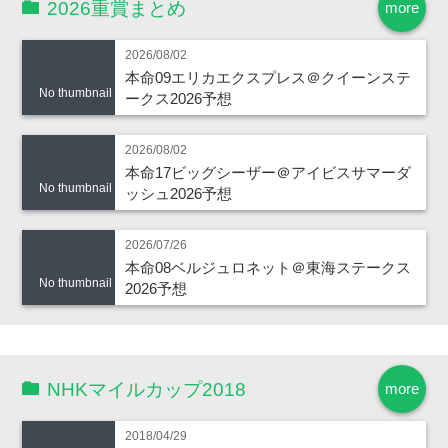
2026重賞まとめ
more
2026/08/02
本命09エリカエクスプレス＠クイーンステ
No thumbnail
ークス2026予想
2026/08/02
本命17ビッグシーザー＠アイビスサマーダ
No thumbnail
ッシュ2026予想
2026/07/26
本命08ベルジュロネット＠東海ステークス
No thumbnail
2026予想
NHKマイルカップ2018
more
2018/04/29