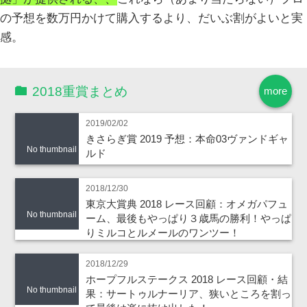
の予想を数万円かけて購入するより、だいぶ割がよいと実
感。
2018重賞まとめ
more
2019/02/02
きさらぎ賞 2019 予想：本命03ヴァンドギャ
No thumbnail
ルド
2018/12/30
東京大賞典 2018 レース回顧：オメガパフュ
No thumbnail
ーム、最後もやっぱり３歳馬の勝利！やっぱ
りミルコとルメールのワンツー！
2018/12/29
ホープフルステークス 2018 レース回顧・結
No thumbnail
果：サートゥルナーリア、狭いところを割っ