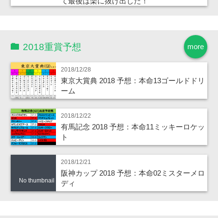
て最後は楽に抜け出した！
2018重賞予想
more
2018/12/28
東京大賞典 2018 予想：本命13ゴールドドリ
ーム
2018/12/22
有馬記念 2018 予想：本命11ミッキーロケッ
ト
2018/12/21
阪神カップ 2018 予想：本命02ミスターメロ
No thumbnail
ディ