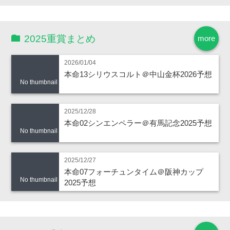
2025重賞まとめ
more
2026/01/04
本命13シリウスコルト＠中山金杯2026予想
No thumbnail
2025/12/28
本命02シンエンペラー＠有馬記念2025予想
No thumbnail
2025/12/27
本命07フォーチュンタイム＠阪神カップ
No thumbnail
2025予想