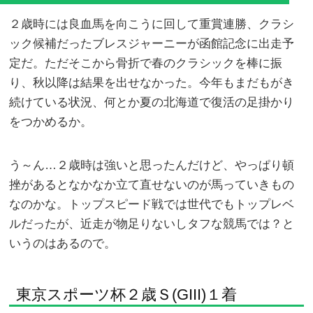
２歳時には良血馬を向こうに回して重賞連勝、クラシ
ック候補だったブレスジャーニーが函館記念に出走予
定だ。ただそこから骨折で春のクラシックを棒に振
り、秋以降は結果を出せなかった。今年もまだもがき
続けている状況、何とか夏の北海道で復活の足掛かり
をつかめるか。
う～ん…２歳時は強いと思ったんだけど、やっぱり頓
挫があるとなかなか立て直せないのが馬っていきもの
なのかな。トップスピード戦では世代でもトップレベ
ルだったが、近走が物足りないしタフな競馬では？と
いうのはあるので。
東京スポーツ杯２歳Ｓ(GIII)１着