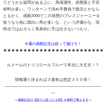
てどうかも疑問がある上に、馬場適性、状態面と不安
材料が多い。ワンターンで決め手勝負で復活とかなら
ともかく、函館2000でこの状態のブレスジャーニーを
狙うなら他に面白い馬が多いな、という評価かな。現
時点ではおそらく馬券的に手は出さないつもり。
今週の函館記念は絞って儲けろ！
★★★★★★★★★★★★★★★★★★★★★★★★★
ルメールのトリコロールブルーで本当に大丈夫！？
情報通り決まれば３連単は想定３００倍！
――――――――――――――――――――――――
―
→
←
函館記念の【絞りに絞った３頭】を無料で教えます