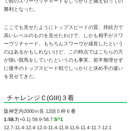
で前のスワーヴリチャードをしっかりと捕え切っての
勝利となった。
ここでも見せたようにトップスピードの質、持続力で
高いレベルのものを見せたわけで、しかも相手がスワ
ーヴリチャード。もちろんスワーヴが成長したという
のはあるかもしれないけど、この時点ではこちらの方
が強い競馬をしていたというのも事実。前半無理せず
に後半のトップスピード戦でしっかりと決め手の違い
を見せてきた。
チャレンジＣ(GIII)３着
阪神芝内2000ｍ良 12頭５枠６番
1:58.7
(+0.1) 59.9-58.7
S^1
12.7-11.4-12.4-12.0-11.4-11.9-11.6-11.4-11.7-12.1