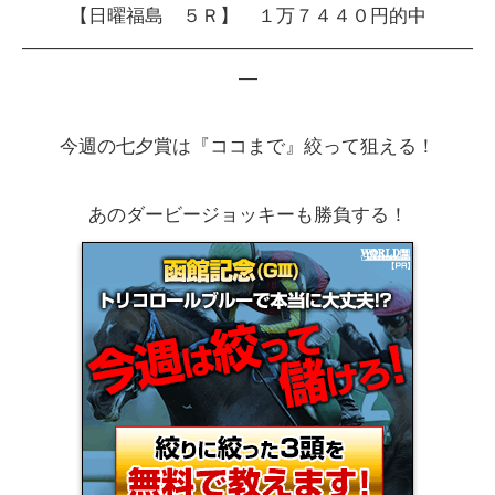
【日曜福島 ５Ｒ】
１万７４４０円的中
――――――――――――――――――――――――
―
今週の七夕賞は『ココまで』絞って狙える！
あのダービージョッキーも勝負する！