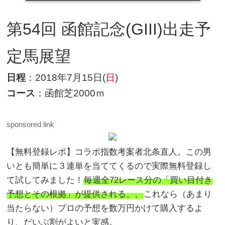
第54回 函館記念(GIII)出走予
定馬展望
日程
：2018年7月15日(
日
)
コース
：函館芝2000ｍ
sponsored link
【無料登録レポ】コラボ指数考案者北条直人。この男
いとも簡単に３連単を当ててくるので実際無料登録し
て試してみました！
毎週全72レース分の「買い目付き
予想とその根拠」が提供される、、
これなら（あまり
当たらない）プロの予想を数万円かけて購入するよ
り、だいぶ割がよいと実感。