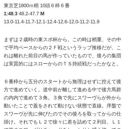
東京芝1800ｍ稍 10頭６枠６番
1:48.3
48.2-47.7
M
13.0-11.4-11.7-12.1-12.4-12.6-12.0-11.2-11.9
まずは２歳時の東スポ杯から。この時は稍重、その中
で平均ペースからの２Ｆ戦というラップ推移だが、こ
れは離れた前目の馬が作っていたもので、後ろの集団
は実質的にはスローからのＴＳ持続戦だったかなと。
６番枠から五分のスタートから無理はせずに控えて後
方で進めていく。道中前が離して進める中で後方馬群
の内内で進めて３角。３角で先にスワーヴらが外から
動いたことで蓋をされて動けない状態で直線。序盤で
スワーヴが先に伸びたのでその後ろを取ってからの仕
掛け。それでもＬ２で徐々に差を詰めて２列目、Ｌ１