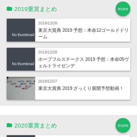
2019重賞まとめ
more
2019/12/28
東京大賞典 2019 予想：本命12ゴールドドリ
No thumbnail
ーム
2019/12/28
ホープフルステークス 2019 予想：本命05ヴ
No thumbnail
ェルトライゼンデ
2019/12/27
東京大賞典 2019 ざっくり展開予想動画！
2020重賞まとめ
more