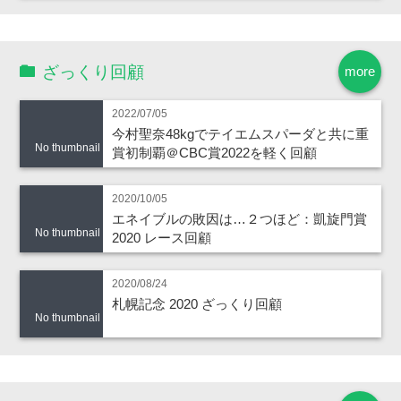
ざっくり回顧
more
2022/07/05
今村聖奈48kgでテイエムスパーダと共に重
No thumbnail
賞初制覇＠CBC賞2022を軽く回顧
2020/10/05
エネイブルの敗因は…２つほど：凱旋門賞
No thumbnail
2020 レース回顧
2020/08/24
札幌記念 2020 ざっくり回顧
No thumbnail