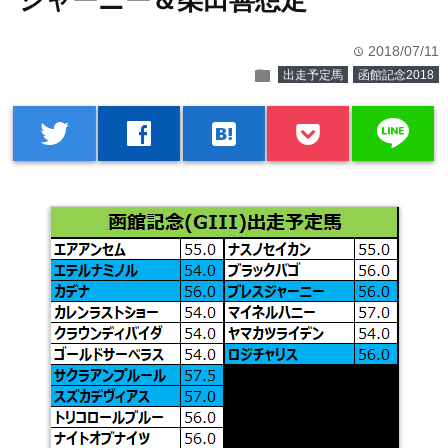
ジャーニー＆柴田善想定
2018/07/11
time
folder
出走予定馬
函館記念2018
line
twitter
facebook
hatenabookmark