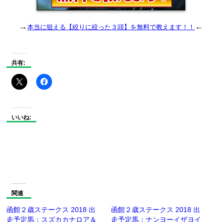
→
←
本当に狙える【絞りに絞った３頭】を無料で教えます！！
共有:
いいね:
関連
函館２歳ステークス 2018 出
函館２歳ステークス 2018 出
走予定馬：スズカカナロア＆
走予定馬：ナンヨーイザヨイ