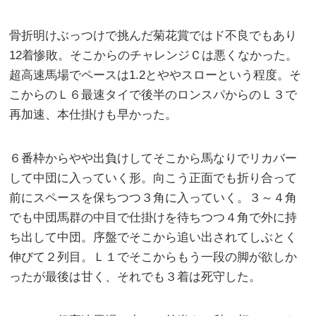
骨折明けぶっつけで挑んだ菊花賞ではド不良でもあり
12着惨敗。そこからのチャレンジＣは悪くなかった。
超高速馬場でペースは1.2とややスローという程度。そ
こからのＬ６最速タイで後半のロンスパからのＬ３で
再加速、本仕掛けも早かった。
６番枠からやや出負けしてそこから馬なりでリカバー
して中団に入っていく形。向こう正面でも折り合って
前にスペースを保ちつつ３角に入っていく。３～４角
でも中団馬群の中目で仕掛けを待ちつつ４角で外に持
ち出して中団。序盤でそこから追い出されてしぶとく
伸びて２列目。Ｌ１でそこからもう一段の脚が欲しか
ったが最後は甘く、それでも３着は死守した。