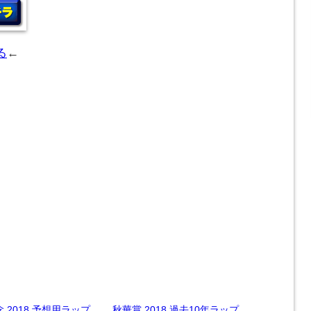
る
←
 2018 予想用ラップ
秋華賞 2018 過去10年ラップ