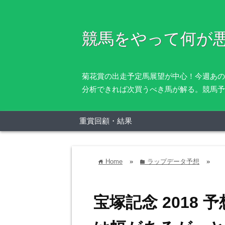
競馬をやって何が
菊花賞の出走予定馬展望が中心！今週あの
分析できれば次買うべき馬が解る。競馬予
重賞回顧・結果
Home
»
ラップデータ予想
»
home
folder
宝塚記念 2018