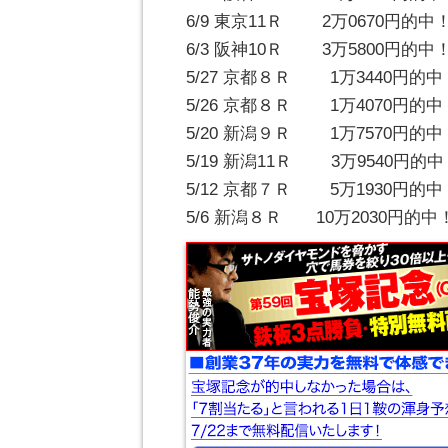
6/9 東京11Ｒ 2万0670円的中
6/3 阪神10Ｒ 3万5800円的中
5/27 京都８Ｒ 1万3440円的中
5/26 京都８Ｒ 1万4070円的中
5/20 新潟９Ｒ 1万7570円的中
5/19 新潟11Ｒ 3万9540円的中
5/12 京都７Ｒ 5万1930円的中
5/6 新潟８Ｒ 10万2030円的中