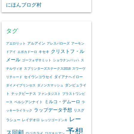
にほんブログ村
タグ
アルアイン
アエロリット
アレスバローズ
アーモン
クリストフ・ル
キセキ
ドアイ
エポカドーロ
メール
ゴーフォザサミット
ショウナンバッハ
ス
テルヴィオ
スプリンターズステークス2018
スワーヴ
セイウンコウセイ
ダイアナヘイロー
リチャード
ダイメイプリンセス
ダノンスマッシュ
ダンビュライ
ナックビーナス
ト
ファンタジスト
ブラストワンピ
ミルコ・デムーロ
ペルシアンナイト
ース
ラ
ラップデータ予想
リスグ
ッキーライラック
レー
ラシュー
レイデオロ
レッツゴードンキ
予想
ス回顧
ロジクライ
ワグネリアン