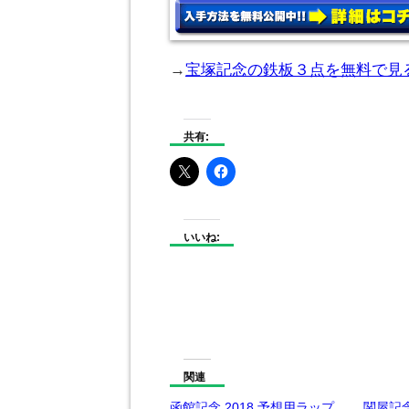
→
宝塚記念の鉄板３点を無料で見
共有:
いいね:
関連
函館記念 2018 予想用ラップ
関屋記念