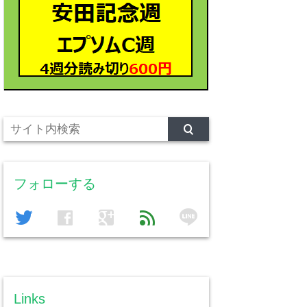
フォローする
line
twitter
facebook
google
feed
Links