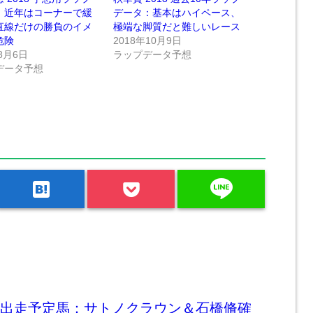
：近年はコーナーで緩
データ：基本はハイペース、
直線だけの勝負のイメ
極端な脚質だと難しいレース
危険
2018年10月9日
8月6日
ラップデータ予想
データ予想
line
hatenabookmark
18 出走予定馬：サトノクラウン＆石橋脩確