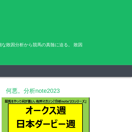
細な敗因分析から競馬の真髄に迫る。 敗因
何悪。分析note2023