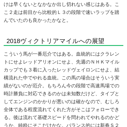
けは早くないとなかなか出し切れない感じはある。こ
こ２走は前目から比較的Ｌ３の段階で速いラップを踏
んでいたのも良かったかなと。
2018ヴィクトリアマイルへの展望
こういう馬が一番厄介ではある。血統的にはクラレン
トにせよレッドアリオンにせよ、先週のＮＨＫマイル
カップでも３着に入ったレッドヴェイロンにせよ、結
構流れた中でやれる血統。この馬の場合はそういう実
績がないのが厄介。もちろん今の段階で高速馬場での
時計勝負に対応できるのかは未知数だけど、タイプと
してエンジンのかかりが悪いのは確かなので、むしろ
全体である程度流れてくれた方がそこはフォローでき
る。後は流れて基礎スピードを問われてやれるのかど
うか、純粋にそこだけかな。バランス的には新春Ｓ２