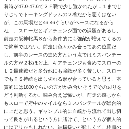
着時が47.0-47.6で２Ｆ戦で少し置かれたがＬ１までじ
りじりでトーキングドラムの２着だから悪くはない
が、この馬場だと46-46ぐらいがベースになるから
ね…。スローだとギアチェンジ面での課題があるし、
前走の阪神牝馬Ｓから条件的にも強敵が増えてくるの
で簡単ではない。前走は色々かみ合ってあの位置だ
し、前半のレースの進め方という点ではミスパンテー
ルの方が２枚ほど上、ギアチェンジも含めてスローの
Ｌ２最速戦だと多分他にも強敵が多く苦しい。スロー
でもＴＳ持続を出し切れる形が合っていると思う。本
質的には1800ぐらいの方がかみ合いそうでその辺りを
どう判断するか。噛み合えば怖いが、前走の感じから
もスローで府中のマイルならミスパンテールが総合的
に上だと思う。ギャンブル的に血統から流れて出し切
って良さが出るという方に賭けて、という方が個人的
にはアリかもしれない。結構扱いが難しくて、枠順の