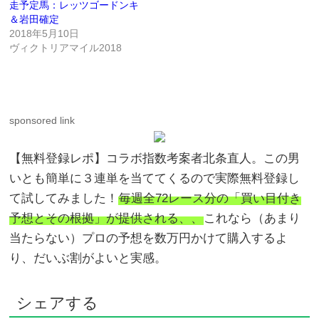
走予定馬：レッツゴードンキ
＆岩田確定
2018年5月10日
ヴィクトリアマイル2018
sponsored link
【無料登録レポ】コラボ指数考案者北条直人。この男
いとも簡単に３連単を当ててくるので実際無料登録し
て試してみました！
毎週全72レース分の「買い目付き
予想とその根拠」が提供される、、
これなら（あまり
当たらない）プロの予想を数万円かけて購入するよ
り、だいぶ割がよいと実感。
シェアする