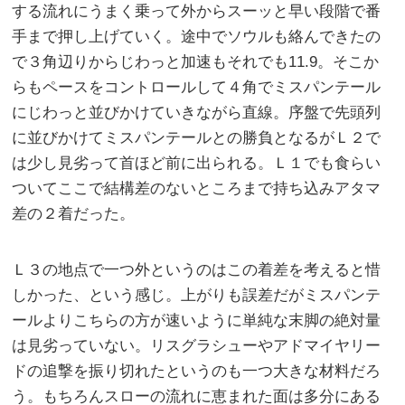
する流れにうまく乗って外からスーッと早い段階で番
手まで押し上げていく。途中でソウルも絡んできたの
で３角辺りからじわっと加速もそれでも11.9。そこか
らもペースをコントロールして４角でミスパンテール
にじわっと並びかけていきながら直線。序盤で先頭列
に並びかけてミスパンテールとの勝負となるがＬ２で
は少し見劣って首ほど前に出られる。Ｌ１でも食らい
ついてここで結構差のないところまで持ち込みアタマ
差の２着だった。
Ｌ３の地点で一つ外というのはこの着差を考えると惜
しかった、という感じ。上がりも誤差だがミスパンテ
ールよりこちらの方が速いように単純な末脚の絶対量
は見劣っていない。リスグラシューやアドマイヤリー
ドの追撃を振り切れたというのも一つ大きな材料だろ
う。もちろんスローの流れに恵まれた面は多分にある