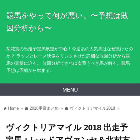
競馬をやって何が悪い。〜予想は敗
因分析から〜
菊花賞の出走予定馬展望が中心！今週あの人気馬はなぜ負けたの
か？ ラップとレース映像をリンクさせた詳細な敗因分析から競
馬の真髄に迫る。 敗因分析できれば次買うべき馬が解る。競馬
予想は回顧から始まる。
MENU
Home
»
2018重賞まとめ
»
ヴィクトリアマイル2018
»
home
folder
folder
ヴィクトリアマイル 2018 出走予