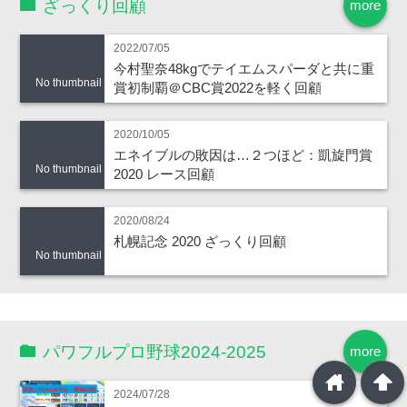
ざっくり回顧
more
2022/07/05
今村聖奈48kgでテイエムスパーダと共に重
No thumbnail
賞初制覇＠CBC賞2022を軽く回顧
2020/10/05
エネイブルの敗因は…２つほど：凱旋門賞
No thumbnail
2020 レース回顧
2020/08/24
札幌記念 2020 ざっくり回顧
No thumbnail
パワフルプロ野球2024-2025
more
home
arrowup
2024/07/28