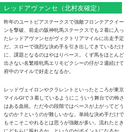
レッドアヴァンセ（北村友確定）
昨年のユートピアステークスで強敵フロンテアクイー
ンを撃破、前走の阪神牝馬ステークスでも２着に入っ
たレッドアヴァンセがヴィクトリアマイルに出走予定
だ。スローで強烈な決め手を引き出してきているだけ
に、課題となるのはやはりペース。くず馬をほとんど
出さない名繁殖牝馬エリモピクシーの仔が２週続けて
府中のマイルで好走となるか。
レッドヴェイロンやクラレントといったところが東京
マイルGIで３着しているようにこういう舞台での怖さ
はある血統。ただ今の段階ではペースが上がってどう
なのか？というのが難しいかな。単純な決め手だけで
もそこそこやれるとは思うが強敵が多い。流れたとき
にどちらに振れるか、というのがポイントになるか