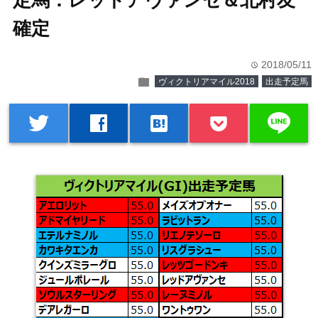
定馬：レッドアヴァンセ＆北村友
確定
2018/05/11
time
folder
ヴィクトリアマイル2018
出走予定馬
line
twitter
facebook
hatenabookmark