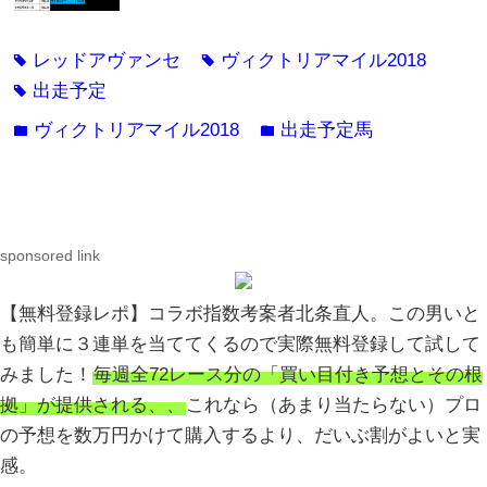
レッドアヴァンセ
ヴィクトリアマイル2018
tag
tag
出走予定
tag
ヴィクトリアマイル2018
出走予定馬
folder
folder
sponsored link
【無料登録レポ】コラボ指数考案者北条直人。この男いと
も簡単に３連単を当ててくるので実際無料登録して試して
みました！
毎週全72レース分の「買い目付き予想とその根
拠」が提供される、、
これなら（あまり当たらない）プロ
の予想を数万円かけて購入するより、だいぶ割がよいと実
感。