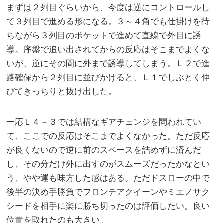
まずは２列目ぐらいから、今度は逆にコントロールし
て３列目で進める形になる。３～４角でも仕掛けを待
ちながら３列目のポケットで進めて直線で外目に誘
導。序盤で追い出されてからの反応はそこまでよくな
いが、逆にその間に外まで誘導してしまう。Ｌ２で進
路確保から２列目に並びかけると、Ｌ１でしぶとく伸
びてきっちりと抜け出した。
一応Ｌ４－３では結構なギアチェンジを問われてい
て、ここでの反応はそこまでよくなかった。ただ反応
が良くないので逆に前のスペースを詰めずに済んだ
し、その分だけ外に出すのがスムーズだったかなとい
う、やや運も味方した感はある。ただドスローの中で
後半の決め手勝負でフロンテアクイーンやミエノサク
シードを相手に楽に勝ち切ったのは評価したい。良い
位置を取れたのも大きい。