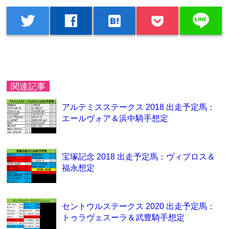
line
twitter
facebook
hatenabookmark
関連記事
アルテミスステークス 2018 出走予定馬：
エールヴォア＆浜中騎手想定
宝塚記念 2018 出走予定馬：ヴィブロス＆
福永想定
セントウルステークス 2020 出走予定馬：
トゥラヴェスーラ＆武豊騎手想定